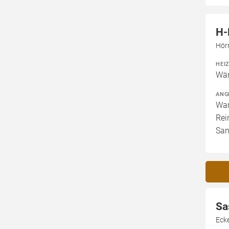
H-
Hör
HEI
Wär
ANG
War
Rei
San
Sa
Ecke