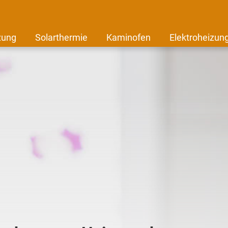
zung
Solarthermie
Kaminofen
Elektroheizun