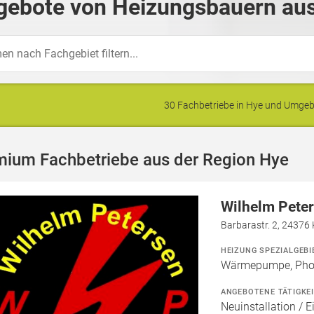
gebote von Heizungsbauern aus
30 Fachbetriebe in Hye und Umge
mium Fachbetriebe aus der Region Hye
Wilhelm Peter
Barbarastr. 2, 24376
HEIZUNG SPEZIALGEBI
Wärmepumpe, Phot
ANGEBOTENE TÄTIGKE
Neuinstallation / E