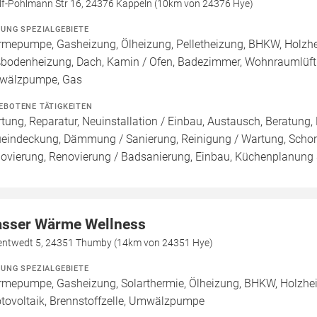
lf-Pohlmann Str 16, 24376 Kappeln (10km von 24376 Hye)
ZUNG SPEZIALGEBIETE
mepumpe, Gasheizung, Ölheizung, Pelletheizung, BHKW, Holzheiz
bodenheizung, Dach, Kamin / Ofen, Badezimmer, Wohnraumlüftung
wälzpumpe, Gas
EBOTENE TÄTIGKEITEN
tung, Reparatur, Neuinstallation / Einbau, Austausch, Beratung,
eindeckung, Dämmung / Sanierung, Reinigung / Wartung, Schor
ovierung, Renovierung / Badsanierung, Einbau, Küchenplanung &
sser Wärme Wellness
entwedt 5, 24351 Thumby (14km von 24351 Hye)
ZUNG SPEZIALGEBIETE
mepumpe, Gasheizung, Solarthermie, Ölheizung, BHKW, Holzhei
tovoltaik, Brennstoffzelle, Umwälzpumpe