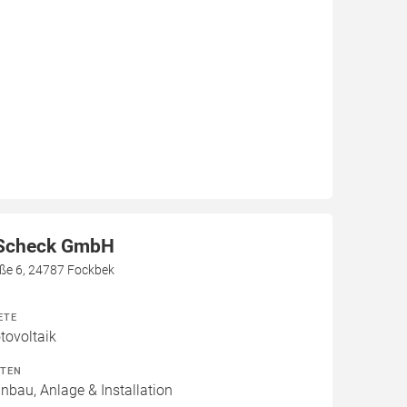
 Scheck GmbH
aße 6, 24787 Fockbek
ETE
ovoltaik
ITEN
inbau, Anlage & Installation