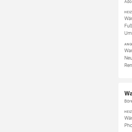
Ado
HEI
Wär
Fuß
Um
ANG
War
Neu
Ren
Wa
Bör
HEI
Wär
Pho