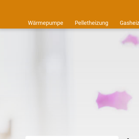
Wärmepumpe
Pelletheizung
Gashei