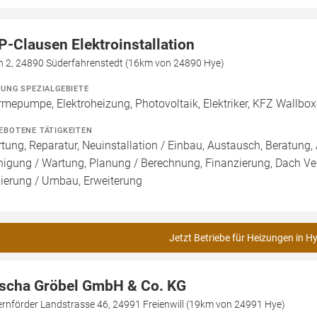
P-Clausen Elektroinstallation
n 2, 24890 Süderfahrenstedt (16km von 24890 Hye)
ZUNG SPEZIALGEBIETE
mepumpe, Elektroheizung, Photovoltaik, Elektriker, KFZ Wallbo
EBOTENE TÄTIGKEITEN
tung, Reparatur, Neuinstallation / Einbau, Austausch, Beratung, 
nigung / Wartung, Planung / Berechnung, Finanzierung, Dach Ve
ierung / Umbau, Erweiterung
Jetzt Betriebe für Heizungen in H
scha Gröbel GmbH & Co. KG
rnförder Landstrasse 46, 24991 Freienwill (19km von 24991 Hye)