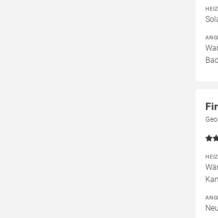
HEI
Sol
ANG
War
Bad
Fi
Geo
HEI
Wär
Kam
ANG
Neu