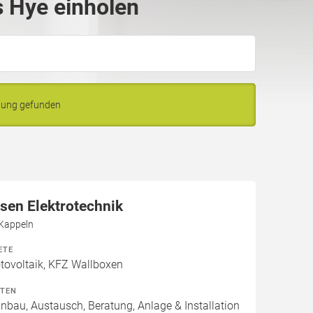
 Hye einholen
bung gefunden
sen Elektrotechnik
 Kappeln
ETE
ovoltaik, KFZ Wallboxen
ITEN
inbau, Austausch, Beratung, Anlage & Installation