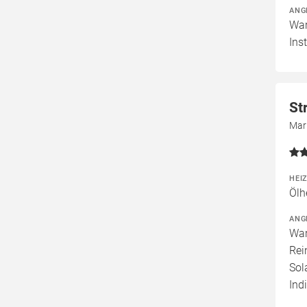
ANG
War
Ins
St
Mar
HEI
Ölh
ANG
War
Rei
Sol
Ind