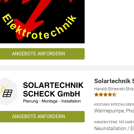
ANGEBOTE ANFORDERN
Solartechnik
Harald-Striewski-Str
HEIZUNG SPEZIALGEBI
Wärmepumpe, Phot
ANGEBOTE ANFORDERN
ANGEBOTENE TÄTIGKE
Neuinstallation / E