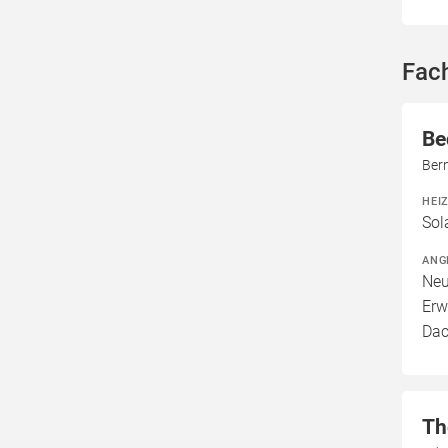
Fac
Be
Bern
HEI
Sol
ANG
Neu
Erw
Dac
Th