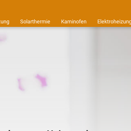
zung
Solarthermie
Kaminofen
Elektroheizun