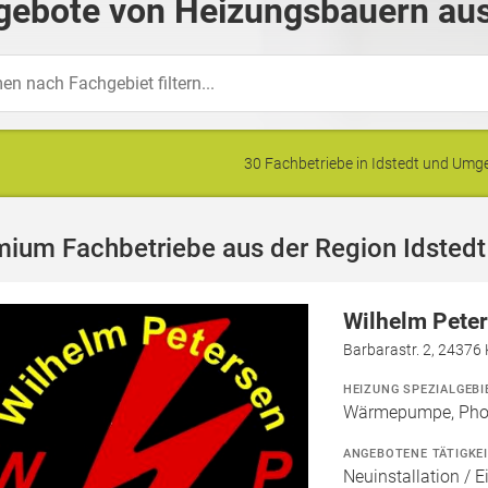
gebote von Heizungsbauern aus 
30 Fachbetriebe in Idstedt und Um
ium Fachbetriebe aus der Region Idstedt
Wilhelm Peter
Barbarastr. 2, 24376
HEIZUNG SPEZIALGEBI
Wärmepumpe, Phot
ANGEBOTENE TÄTIGKE
Neuinstallation / E