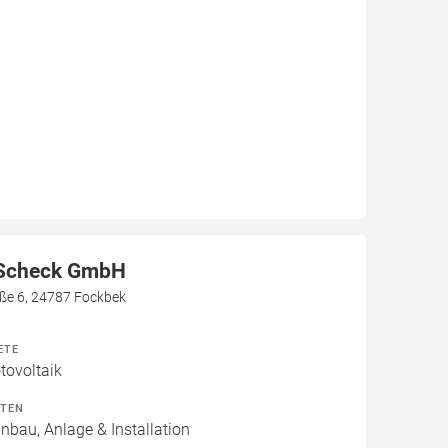
 Scheck GmbH
aße 6, 24787 Fockbek
ETE
ovoltaik
ITEN
inbau, Anlage & Installation