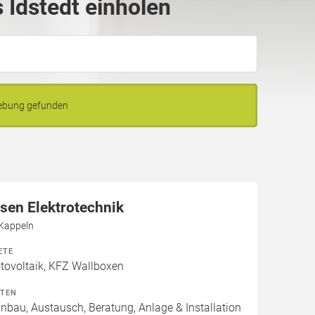
Idstedt einholen
gebung gefunden
sen Elektrotechnik
 Kappeln
ETE
ovoltaik, KFZ Wallboxen
ITEN
inbau, Austausch, Beratung, Anlage & Installation