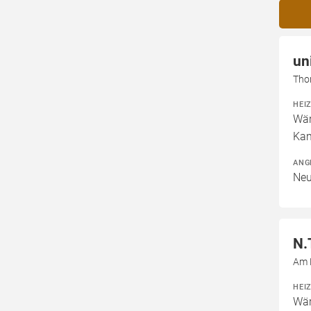
un
Tho
HEI
Wär
Kam
ANG
Neu
N.
Am 
HEI
Wär