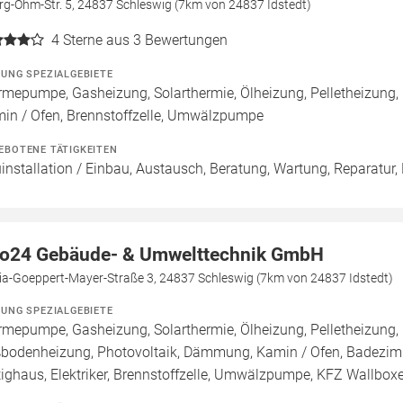
rg-Ohm-Str. 5, 24837 Schleswig (7km von 24837 Idstedt)
4
Sterne aus 3 Bewertungen
ZUNG SPEZIALGEBIETE
mepumpe, Gasheizung, Solarthermie, Ölheizung, Pelletheizung,
in / Ofen, Brennstoffzelle, Umwälzpumpe
EBOTENE TÄTIGKEITEN
installation / Einbau, Austausch, Beratung, Wartung, Reparatur,
o24 Gebäude- & Umwelttechnik GmbH
ia-Goeppert-Mayer-Straße 3, 24837 Schleswig (7km von 24837 Idstedt)
ZUNG SPEZIALGEBIETE
mepumpe, Gasheizung, Solarthermie, Ölheizung, Pelletheizung, 
bodenheizung, Photovoltaik, Dämmung, Kamin / Ofen, Badezimme
tighaus, Elektriker, Brennstoffzelle, Umwälzpumpe, KFZ Wallbox