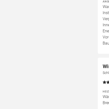
ANG
War
Ins
Ver
Inn
Ene
Vor
Bau
Wi
Schl
HEI
Wär
Bre