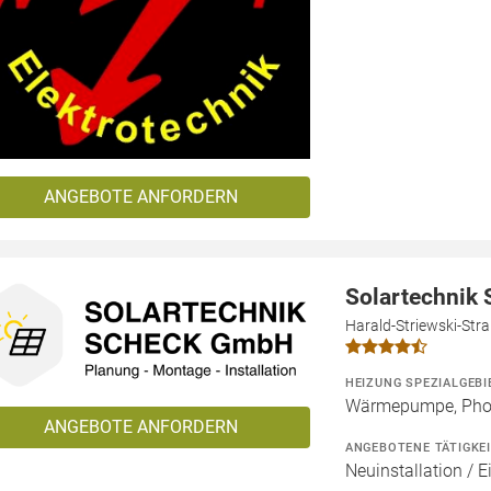
ANGEBOTE ANFORDERN
Solartechnik
Harald-Striewski-Str
HEIZUNG SPEZIALGEBI
Wärmepumpe, Phot
ANGEBOTE ANFORDERN
ANGEBOTENE TÄTIGKE
Neuinstallation / E