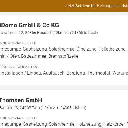
Jetzt Betriebe für Heizungen in Idst
iDomo GmbH & Co KG
rshammer 12, 24866 Busdorf (10km von 24866 Idstedt)
ZUNG SPEZIALGEBIETE
mepumpe, Gasheizung, Solarthermie, Ölheizung, Pelletheizung,
in / Ofen, Badezimmer, Brennstoffzelle
EBOTENE TÄTIGKEITEN
installation / Einbau, Austausch, Beratung, Thermostat, Wartun
Thomsen GmbH
Bahnhof 3, 24963 Tarp (12km von 24963 Idstedt)
ZUNG SPEZIALGEBIETE
mepumpe, Gasheizung, Solarthermie, Holzheizung, Heizkörper,