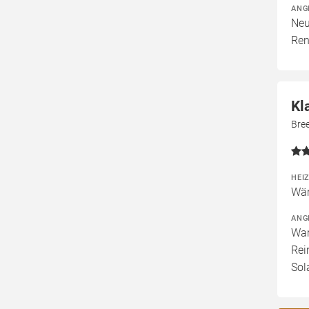
ANG
Neu
Ren
Kl
Bre
HEI
Wär
ANG
War
Rei
Sol