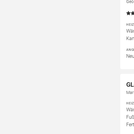
Geo
HEI
Wär
Kam
ANG
Neu
GL
Mar
HEI
Wär
Fuß
Fer