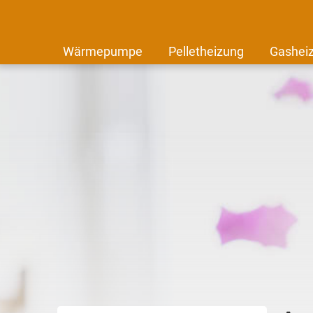
Wärmepumpe
Pelletheizung
Gashei