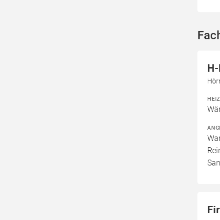
Fach
H-
Hör
HEI
Wär
ANG
War
Rei
San
Fi