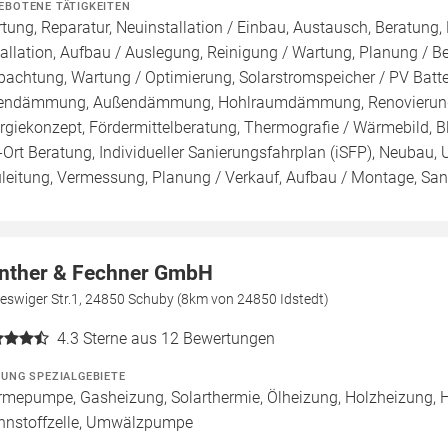
EBOTENE TÄTIGKEITEN
tung, Reparatur, Neuinstallation / Einbau, Austausch, Beratung,
tallation, Aufbau / Auslegung, Reinigung / Wartung, Planung / 
pachtung, Wartung / Optimierung, Solarstromspeicher / PV Batte
endämmung, Außendämmung, Hohlraumdämmung, Renovierung, R
rgiekonzept, Fördermittelberatung, Thermografie / Wärmebild, Bl
-Ort Beratung, Individueller Sanierungsfahrplan (iSFP), Neubau,
leitung, Vermessung, Planung / Verkauf, Aufbau / Montage, Sa
nther & Fechner GmbH
eswiger Str.1, 24850 Schuby (8km von 24850 Idstedt)
4.3
Sterne aus 12 Bewertungen
ZUNG SPEZIALGEBIETE
mepumpe, Gasheizung, Solarthermie, Ölheizung, Holzheizung, 
nnstoffzelle, Umwälzpumpe