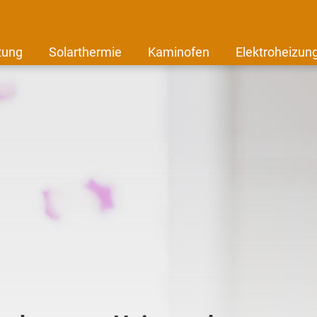
zung
Solarthermie
Kaminofen
Elektroheizun