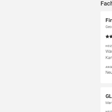
Fach
Fi
Geo
HEI
Wär
Kam
ANG
Neu
GL
Mar
HEI