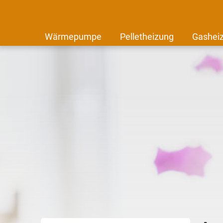
Wärmepumpe
Pelletheizung
Gashei