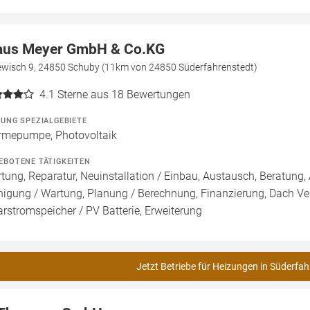
aus Meyer GmbH & Co.KG
ewisch 9, 24850 Schuby (11km von 24850 Süderfahrenstedt)
4.1
Sterne aus 18 Bewertungen
ZUNG SPEZIALGEBIETE
mepumpe, Photovoltaik
EBOTENE TÄTIGKEITEN
tung, Reparatur, Neuinstallation / Einbau, Austausch, Beratung, 
nigung / Wartung, Planung / Berechnung, Finanzierung, Dach Ve
arstromspeicher / PV Batterie, Erweiterung
Jetzt Betriebe für Heizungen in Süderfah