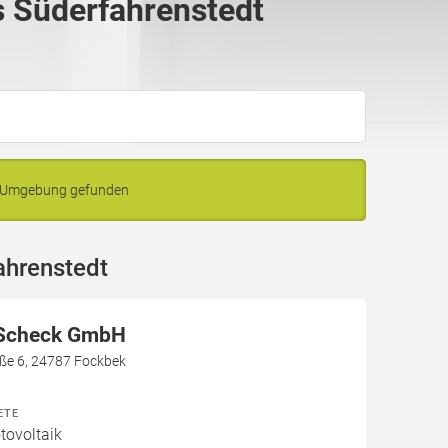
 Süderfahrenstedt
nd Umgebung gefunden
ahrenstedt
 Scheck GmbH
aße 6, 24787 Fockbek
ETE
ovoltaik