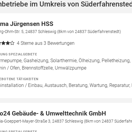
betriebe im Umkreis von Süderfahrenste
rma Jürgensen HSS
rg-Ohm-Str. 5, 24837 Schleswig (8km von 24837 Süderfahrenstedt)
4
Sterne aus 3 Bewertungen
ZUNG SPEZIALGEBIETE
mepumpe, Gasheizung, Solarthermie, Ölheizung, Pelletheizung,
in / Ofen, Brennstoffzelle, Umwälzpumpe
EBOTENE TÄTIGKEITEN
installation / Einbau, Austausch, Beratung, Wartung, Reparatur,
o24 Gebäude- & Umwelttechnik GmbH
ia-Goeppert-Mayer-Straße 3, 24837 Schleswig (8km von 24837 Süderfah
ZUNG SPEZIALGEBIETE