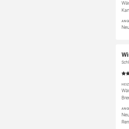
Wär
Kam
ANG
Neu
Wi
Sch
HEI
Wär
Bre
ANG
Neu
Ren