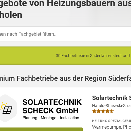
gebote von Heizungsbauern aus
holen
30 Fachbetriebe in Süderfahrenstedt u
mium Fachbetriebe aus der Region Süderf
Solartechnik
Harald-Striewski-Str
HEIZUNG SPEZIALGEBI
Wärmepumpe, Phot