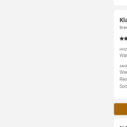
Kl
Bre
HEI
Wär
ANG
War
Rei
Sol