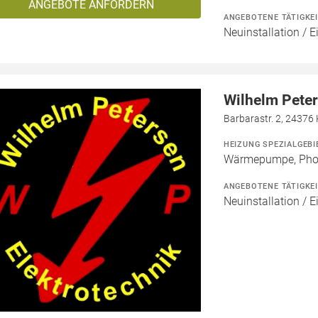
ANGEBOTE ANFORDERN
ANGEBOTENE TÄTIGKE
Neuinstallation / E
Wilhelm Peter
Barbarastr. 2, 24376
HEIZUNG SPEZIALGEBI
Wärmepumpe, Phot
ANGEBOTENE TÄTIGKE
Neuinstallation / E