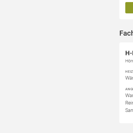
Fach
H-
Hör
HEI
Wär
ANG
War
Rei
San