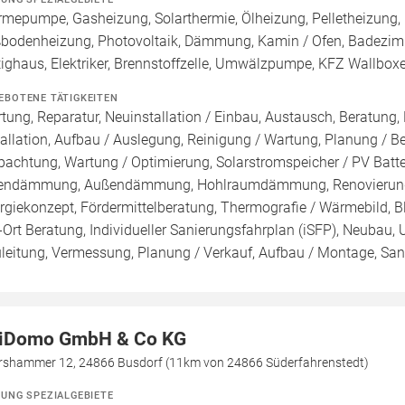
mepumpe, Gasheizung, Solarthermie, Ölheizung, Pelletheizung, 
bodenheizung, Photovoltaik, Dämmung, Kamin / Ofen, Badezimme
tighaus, Elektriker, Brennstoffzelle, Umwälzpumpe, KFZ Wallbox
EBOTENE TÄTIGKEITEN
tung, Reparatur, Neuinstallation / Einbau, Austausch, Beratung,
tallation, Aufbau / Auslegung, Reinigung / Wartung, Planung / 
pachtung, Wartung / Optimierung, Solarstromspeicher / PV Batte
endämmung, Außendämmung, Hohlraumdämmung, Renovierung, R
rgiekonzept, Fördermittelberatung, Thermografie / Wärmebild, Bl
-Ort Beratung, Individueller Sanierungsfahrplan (iSFP), Neubau,
leitung, Vermessung, Planung / Verkauf, Aufbau / Montage, Sa
iDomo GmbH & Co KG
rshammer 12, 24866 Busdorf (11km von 24866 Süderfahrenstedt)
ZUNG SPEZIALGEBIETE