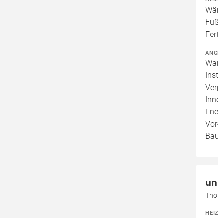
Wär
Fuß
Fer
ANG
War
Ins
Ver
Inn
Ene
Vor
Bau
un
Tho
HEI