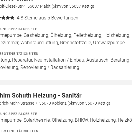
lf-Diesel-Str.4, 56637 Plaidt (6km von 56637 Kettig)
4.8
Sterne aus 5 Bewertungen
ZUNG SPEZIALGEBIETE
mepumpe, Gasheizung, Ölheizung, Pelletheizung, Holzheizung, 
ezimmer, Wohnraumlüftung, Brennstoffzelle, Umwälzpumpe
EBOTENE TÄTIGKEITEN
tung, Reparatur, Neuinstallation / Einbau, Austausch, Beratung,
ovierung, Renovierung / Badsanierung
him Schuth Heizung - Sanitär
drich-Mohr-Strasse 7, 56070 Koblenz (6km von 56070 Kettig)
ZUNG SPEZIALGEBIETE
mepumpe, Solarthermie, Ölheizung, BHKW, Holzheizung, Heizkörp
EBOTENE TÄTIGKEITEN