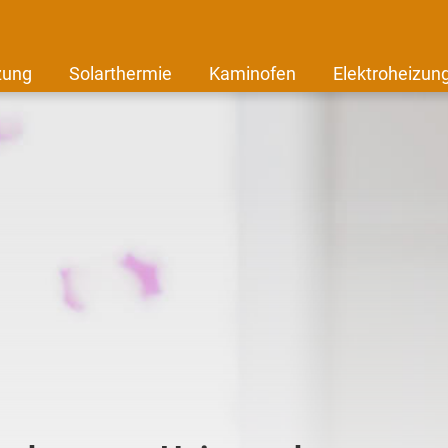
zung
Solarthermie
Kaminofen
Elektroheizun