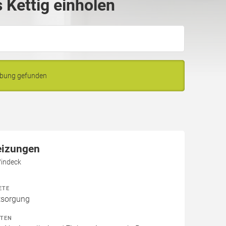
Kettig einholen
ebung gefunden
eizungen
Windeck
ETE
tsorgung
ITEN