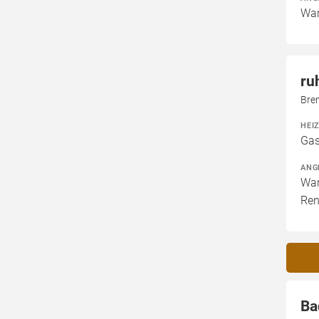
War
ru
Bre
HEI
Gas
ANG
War
Ren
Ba