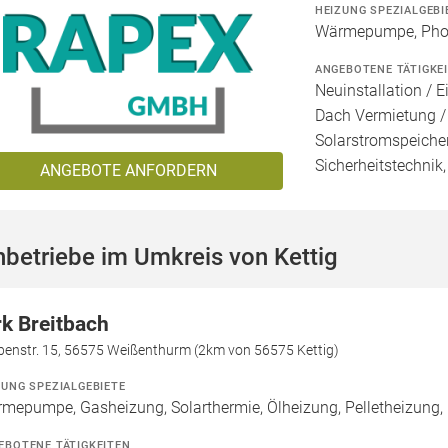
HEIZUNG SPEZIALGEBI
Wärmepumpe, Photo
ANGEBOTENE TÄTIGKE
Neuinstallation / E
Dach Vermietung /
Solarstromspeicher
Sicherheitstechnik
ANGEBOTE ANFORDERN
betriebe im Umkreis von Kettig
rk Breitbach
benstr. 15, 56575 Weißenthurm (2km von 56575 Kettig)
ZUNG SPEZIALGEBIETE
mepumpe, Gasheizung, Solarthermie, Ölheizung, Pelletheizung,
EBOTENE TÄTIGKEITEN