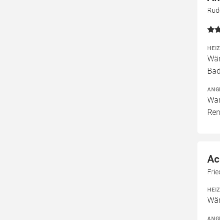
Rudo
HEI
Wär
Bad
ANG
War
Ren
Ac
Frie
HEI
Wär
ANG