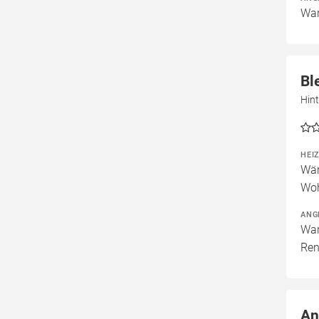
War
Bl
Hint
HEI
Wär
Woh
ANG
War
Ren
An