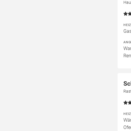
Hau
HEI
Gas
ANG
War
Ren
Sc
Ras
HEI
Wär
Ofe