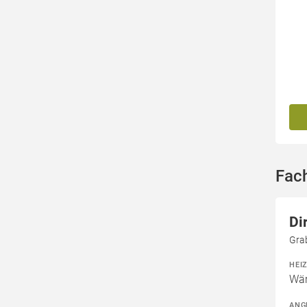
Fach
Di
Gra
HEI
Wär
ANG