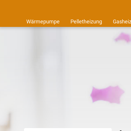
Wärmepumpe
Pelletheizung
Gashei