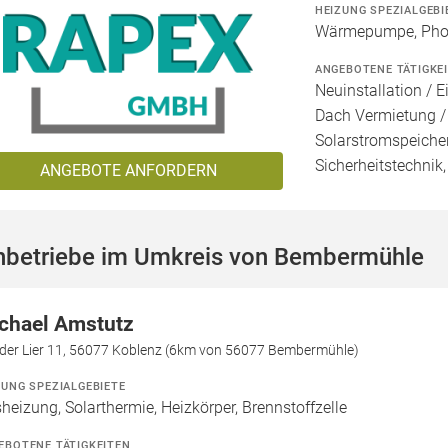
HEIZUNG SPEZIALGEBI
Wärmepumpe, Photo
ANGEBOTENE TÄTIGKE
Neuinstallation / E
Dach Vermietung /
Solarstromspeicher
Sicherheitstechnik
ANGEBOTE ANFORDERN
hbetriebe im Umkreis von Bembermühle
chael Amstutz
 der Lier 11, 56077 Koblenz (6km von 56077 Bembermühle)
ZUNG SPEZIALGEBIETE
heizung, Solarthermie, Heizkörper, Brennstoffzelle
EBOTENE TÄTIGKEITEN