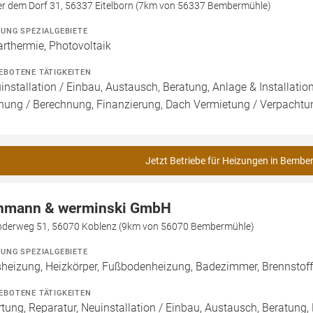
er dem Dorf 31, 56337 Eitelborn (7km von 56337 Bembermühle)
ZUNG SPEZIALGEBIETE
arthermie, Photovoltaik
EBOTENE TÄTIGKEITEN
installation / Einbau, Austausch, Beratung, Anlage & Installatio
nung / Berechnung, Finanzierung, Dach Vermietung / Verpachtu
Jetzt Betriebe für Heizungen in Bembe
hmann & werminski GmbH
nderweg 51, 56070 Koblenz (9km von 56070 Bembermühle)
ZUNG SPEZIALGEBIETE
heizung, Heizkörper, Fußbodenheizung, Badezimmer, Brennsto
EBOTENE TÄTIGKEITEN
tung, Reparatur, Neuinstallation / Einbau, Austausch, Beratung,