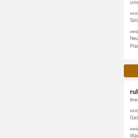
Unt
HEI
Sol
ANG
Neu
Pla
ru
Bre
HEI
Gas
ANG
War