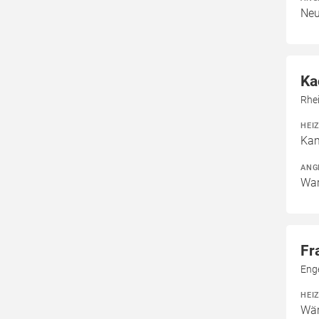
Neu
Ka
Rhe
HEI
Kam
ANG
War
Fr
Eng
HEI
Wär