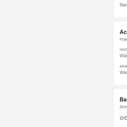
Ren
Ac
Fri
HEI
Wär
ANG
War
Ba
Röm