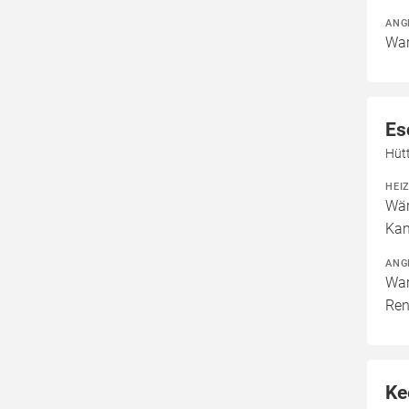
ANG
War
Es
Hüt
HEI
Wär
Kam
ANG
War
Ren
Ke