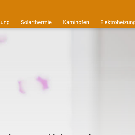
zung
Solarthermie
Kaminofen
Elektroheizun