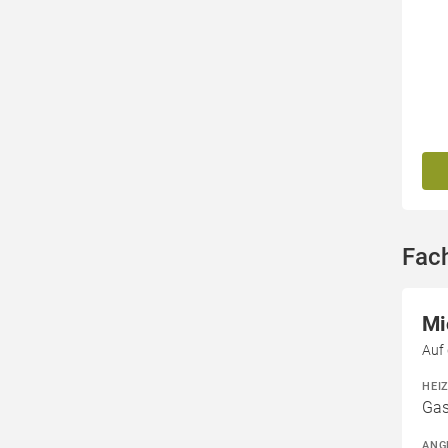
Fac
Mi
Auf
HEI
Gas
ANG