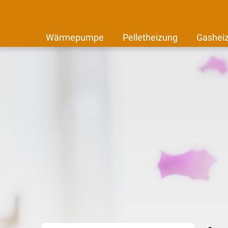
Wärmepumpe
Pelletheizung
Gashei