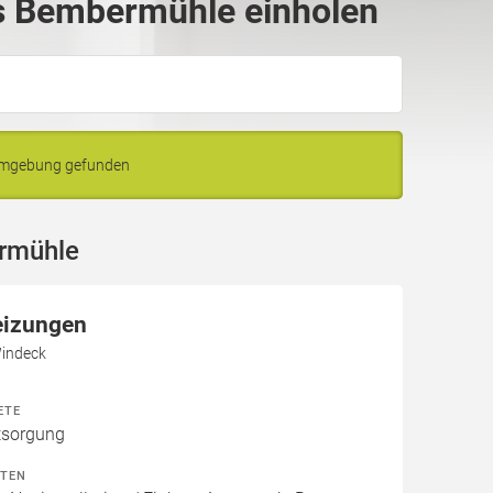
s Bembermühle einholen
Umgebung gefunden
rmühle
eizungen
Windeck
ETE
tsorgung
ITEN