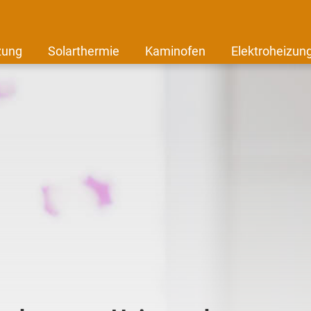
zung
Solarthermie
Kaminofen
Elektroheizun