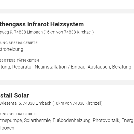
thengass Infrarot Heizsystem
gweg 9, 74838 Limbach (16km von 74838 Kirchzell)
ZUNG SPEZIALGEBIETE
ktroheizung
EBOTENE TÄTIGKEITEN
tung, Reparatur, Neuinstallation / Einbau, Austausch, Beratung
istall Solar
Wiesental 5, 74838 Limbach (16km von 74838 Kirchzell)
ZUNG SPEZIALGEBIETE
mepumpe, Solarthermie, Fußbodenheizung, Photovoltaik, Energieb
lboxen