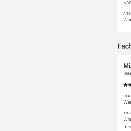
Kam
ANG
War
Fach
Mü
Ste
HEI
Wär
ANG
War
Rei