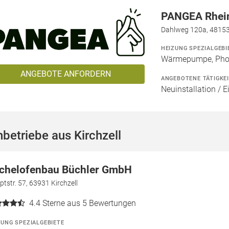
PANGEA Rhei
Dahlweg 120a, 4815
HEIZUNG SPEZIALGEBI
Wärmepumpe, Phot
ANGEBOTE ANFORDERN
ANGEBOTENE TÄTIGKE
Neuinstallation / E
betriebe aus Kirchzell
chelofenbau Büchler GmbH
tstr. 57, 63931 Kirchzell
4.4
Sterne aus 5 Bewertungen
ZUNG SPEZIALGEBIETE