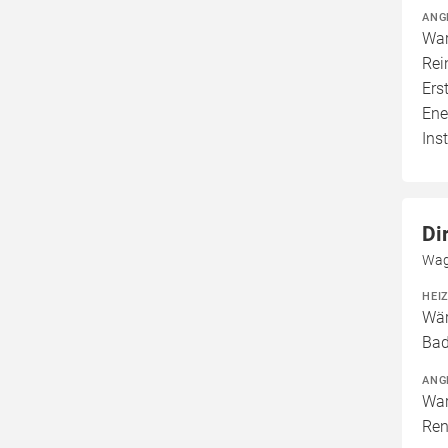
ANG
War
Rei
Ers
Ene
Inst
Di
Wag
HEI
Wär
Bad
ANG
War
Ren