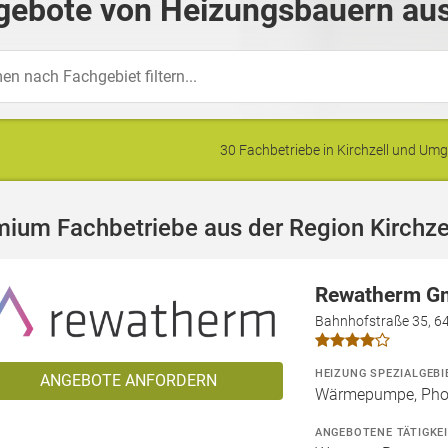
ebote von Heizungsbauern aus 
30 Fachbetriebe in Kirchzell und U
ium Fachbetriebe aus der Region Kirchze
Rewatherm 
Bahnhofstraße 35, 6
HEIZUNG SPEZIALGEBI
ANGEBOTE ANFORDERN
Wärmepumpe, Phot
ANGEBOTENE TÄTIGKE