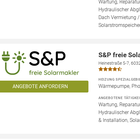
Wartung, Reparatur
Hydraulischer Abgl
Dach Vermietung /
Solarstromspeicher
S&P freie So
Heinestraße 5-7, 603
HEIZUNG SPEZIALGEBI
Wärmepumpe, Phot
ANGEBOTE ANFORDERN
ANGEBOTENE TÄTIGKE
Wartung, Reparatur
Hydraulischer Abg
& Installation, Sol