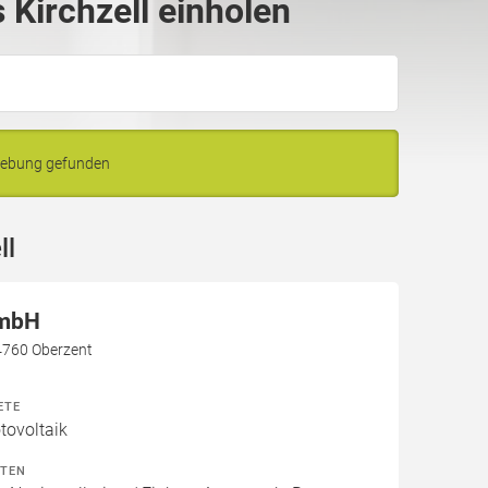
Kirchzell einholen
mgebung gefunden
ll
GmbH
4760 Oberzent
ETE
ovoltaik
ITEN