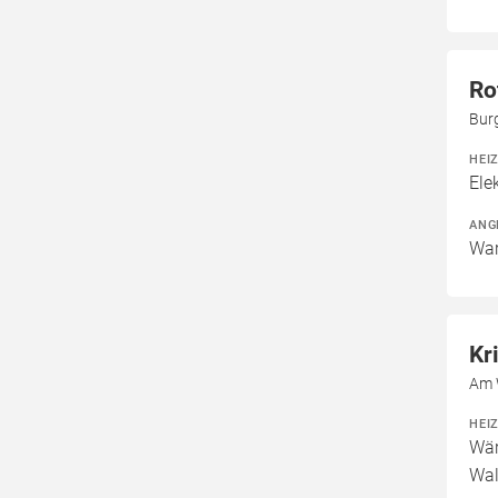
Ro
Bur
HEI
Ele
ANG
War
Kr
Am 
HEI
Wär
Wal