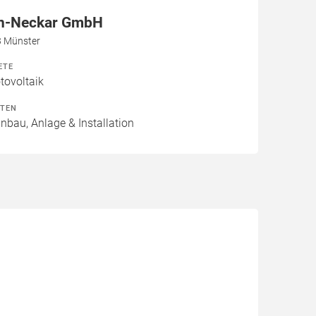
n-Neckar GmbH
3 Münster
ETE
ovoltaik
ITEN
inbau, Anlage & Installation