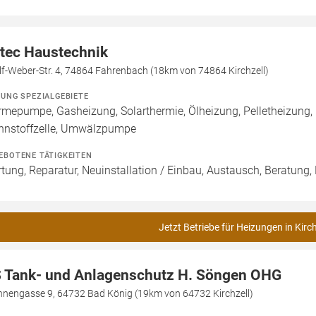
tec Haustechnik
f-Weber-Str. 4, 74864 Fahrenbach (18km von 74864 Kirchzell)
ZUNG SPEZIALGEBIETE
mepumpe, Gasheizung, Solarthermie, Ölheizung, Pelletheizung,
nnstoffzelle, Umwälzpumpe
EBOTENE TÄTIGKEITEN
tung, Reparatur, Neuinstallation / Einbau, Austausch, Beratung,
Jetzt Betriebe für Heizungen in Kirch
 Tank- und Anlagenschutz H. Söngen OHG
nnengasse 9, 64732 Bad König (19km von 64732 Kirchzell)