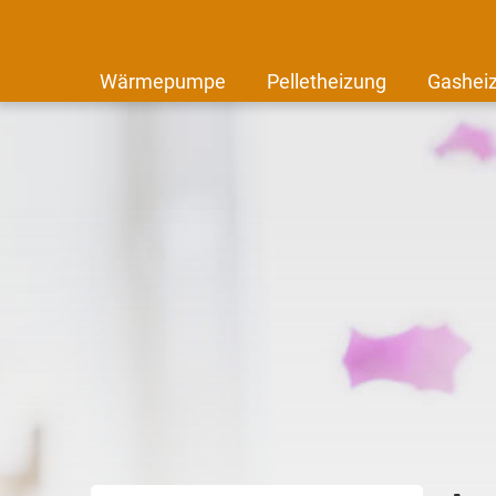
Wärmepumpe
Pelletheizung
Gashei