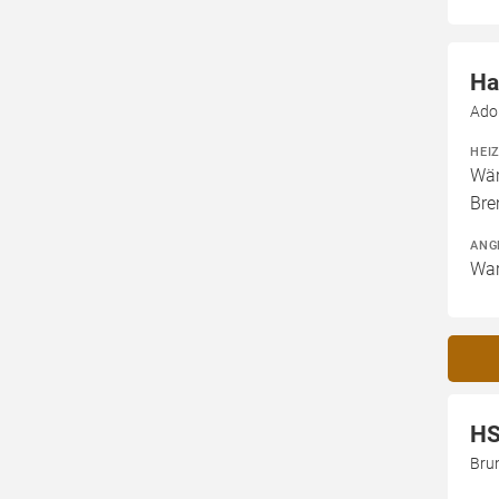
Ha
Adol
HEI
Wär
Bre
ANG
War
HS
Bru