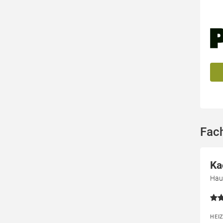
Fach
Ka
Haup
HEI