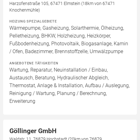
Harzofenstraße 105, 67471 Elmstein (18km von 67471
Knochenmühle)
HEIZUNG SPEZIALGEBIETE
Wärmepumpe, Gasheizung, Solarthermie, Ölheizung,
Pelletheizung, BHKW, Holzheizung, Heizkörper,
Fußbodenheizung, Photovoltaik, Biogasanlage, Kamin
/ Ofen, Badezimmer, Brennstoffzelle, Umwälzpumpe
ANGEBOTENE TÄTIGKEITEN
Wartung, Reparatur, Neuinstallation / Einbau,
Austausch, Beratung, Hydraulischer Abgleich,
Thermostat, Anlage & Installation, Aufbau / Auslegung,
Reinigung / Wartung, Planung / Berechnung,
Erweiterung
Göllinger GmbH
Waldstr. 11, 76879 Hochstadt (20km von 76879