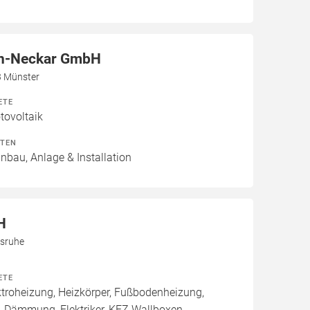
n-Neckar GmbH
3 Münster
ETE
ovoltaik
ITEN
inbau, Anlage & Installation
H
lsruhe
ETE
roheizung, Heizkörper, Fußbodenheizung,
, Dämmung, Elektriker, KFZ Wallboxen