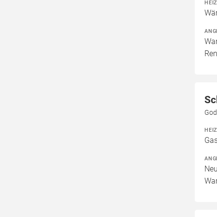
HEI
Wär
ANG
War
Ren
Sc
God
HEI
Gas
ANG
Neu
War