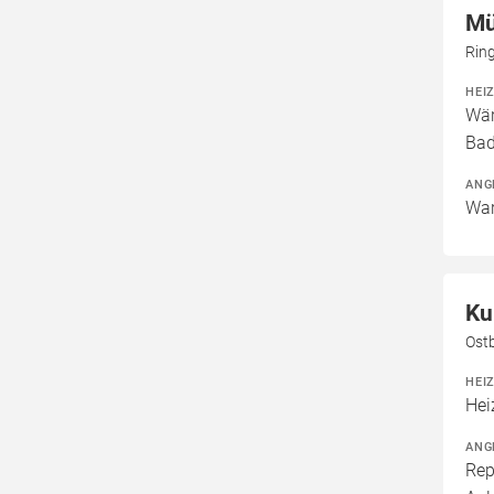
Mü
Ring
HEI
Wär
Bad
ANG
War
Ku
Ost
HEI
Hei
ANG
Rep