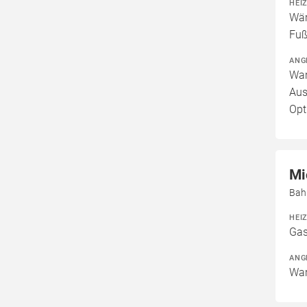
HEI
Wär
Fuß
ANG
War
Aus
Opt
Mi
Bah
HEI
Gas
ANG
War