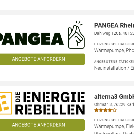
PANGEA Rhei
Dahlweg 120a, 4815
HEIZUNG SPEZIALGEBI
Wärmepumpe, Phot
ANGEBOTE ANFORDERN
ANGEBOTENE TÄTIGKE
Neuinstallation / E
alterna3 Gmb
Ohmstr. 3, 76229 Kar
HEIZUNG SPEZIALGEBI
ANGEBOTE ANFORDERN
Wärmepumpe, Elekt
Photovoltaik, Dach