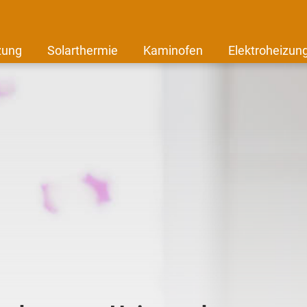
zung
Solarthermie
Kaminofen
Elektroheizun