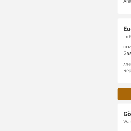
Anl
Eu
Im 
HEI
Gas
ANG
Rep
Gö
Wal