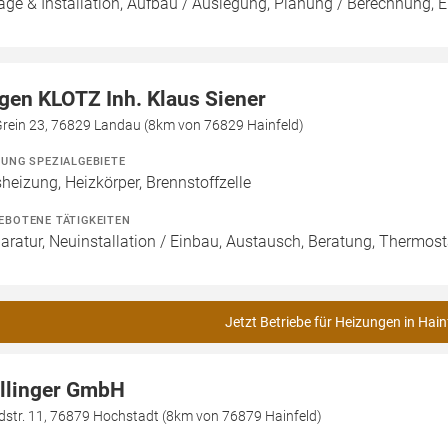
age & Installation, Aufbau / Auslegung, Planung / Berechnung, 
gen KLOTZ Inh. Klaus Siener
Grein 23, 76829 Landau (8km von 76829 Hainfeld)
ZUNG SPEZIALGEBIETE
heizung, Heizkörper, Brennstoffzelle
EBOTENE TÄTIGKEITEN
aratur, Neuinstallation / Einbau, Austausch, Beratung, Thermos
Jetzt Betriebe für Heizungen in Hain
llinger GmbH
dstr. 11, 76879 Hochstadt (8km von 76879 Hainfeld)