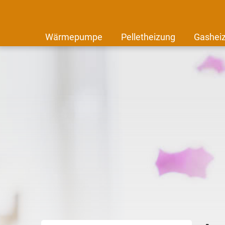
Wärmepumpe
Pelletheizung
Gashei