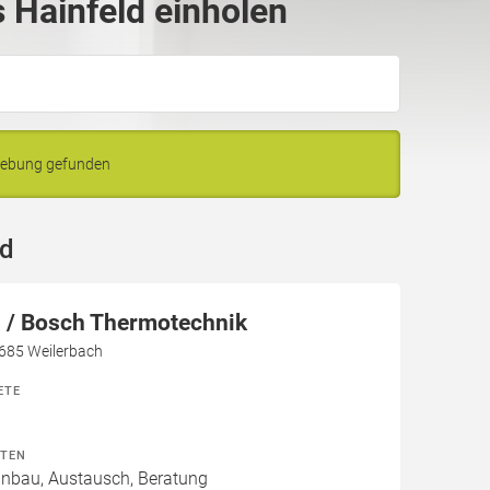
 Hainfeld einholen
gebung gefunden
ld
/ Bosch Thermotechnik
7685 Weilerbach
ETE
ITEN
Einbau, Austausch, Beratung