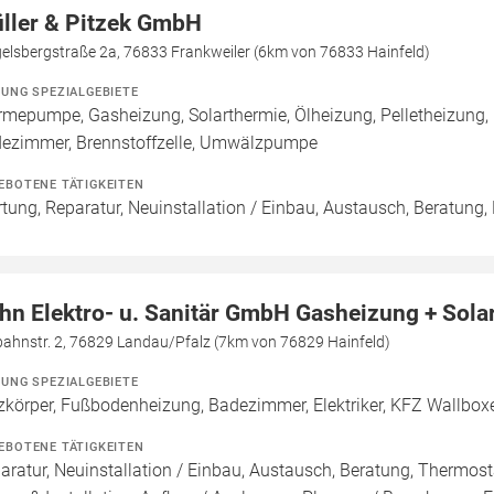
ller & Pitzek GmbH
elsbergstraße 2a, 76833 Frankweiler (6km von 76833 Hainfeld)
ZUNG SPEZIALGEBIETE
mepumpe, Gasheizung, Solarthermie, Ölheizung, Pelletheizung,
ezimmer, Brennstoffzelle, Umwälzpumpe
EBOTENE TÄTIGKEITEN
tung, Reparatur, Neuinstallation / Einbau, Austausch, Beratung,
hn Elektro- u. Sanitär GmbH Gasheizung + Sola
bahnstr. 2, 76829 Landau/Pfalz (7km von 76829 Hainfeld)
ZUNG SPEZIALGEBIETE
zkörper, Fußbodenheizung, Badezimmer, Elektriker, KFZ Wallbox
EBOTENE TÄTIGKEITEN
aratur, Neuinstallation / Einbau, Austausch, Beratung, Thermos