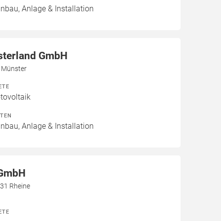
inbau, Anlage & Installation
terland GmbH
3 Münster
ETE
ovoltaik
ITEN
inbau, Anlage & Installation
GmbH
431 Rheine
ETE