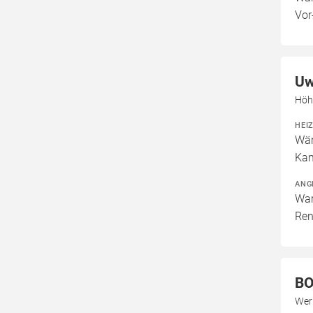
Vor
Uw
Höh
HEI
Wär
Kam
ANG
War
Ren
BO
Wer