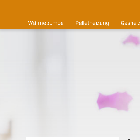
Wärmepumpe
Pelletheizung
Gashei