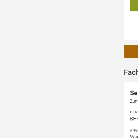
Fach
Se
Zum
HEI
BHK
ANG
War