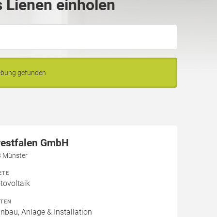
 Lienen einholen
gebung gefunden
estfalen GmbH
3 Münster
ETE
ovoltaik
ITEN
inbau, Anlage & Installation