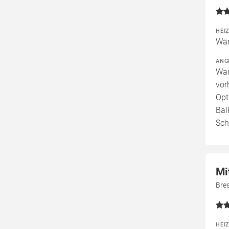
HEI
Wär
ANG
War
vor
Opt
Bal
Sch
Mi
Bre
HEI