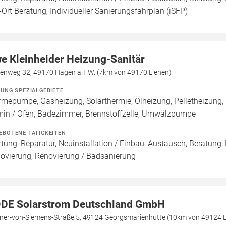
-Ort Beratung, Individueller Sanierungsfahrplan (iSFP)
e Kleinheider Heizung-Sanitär
enweg 32, 49170 Hagen a.T.W. (7km von 49170 Lienen)
ZUNG SPEZIALGEBIETE
mepumpe, Gasheizung, Solarthermie, Ölheizung, Pelletheizung,
in / Ofen, Badezimmer, Brennstoffzelle, Umwälzpumpe
EBOTENE TÄTIGKEITEN
tung, Reparatur, Neuinstallation / Einbau, Austausch, Beratung,
ovierung, Renovierung / Badsanierung
DE Solarstrom Deutschland GmbH
ner-von-Siemens-Straße 5, 49124 Georgsmarienhütte (10km von 49124 L