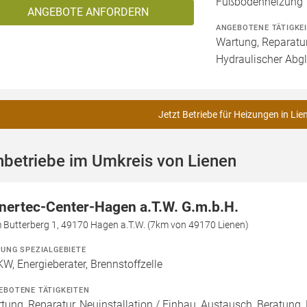
Fußbodenheizung
ANGEBOTE ANFORDERN
ANGEBOTENE TÄTIGKE
Wartung, Reparatur
Hydraulischer Abgl
Jetzt Betriebe für Heizungen in Lie
betriebe im Umkreis von Lienen
nertec-Center-Hagen a.T.W. G.m.b.H.
 Butterberg 1, 49170 Hagen a.T.W. (7km von 49170 Lienen)
ZUNG SPEZIALGEBIETE
W, Energieberater, Brennstoffzelle
EBOTENE TÄTIGKEITEN
tung, Reparatur, Neuinstallation / Einbau, Austausch, Beratung, 