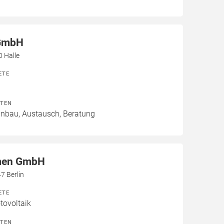
GmbH
0 Halle
ETE
ITEN
Einbau, Austausch, Beratung
men GmbH
7 Berlin
ETE
ovoltaik
ITEN