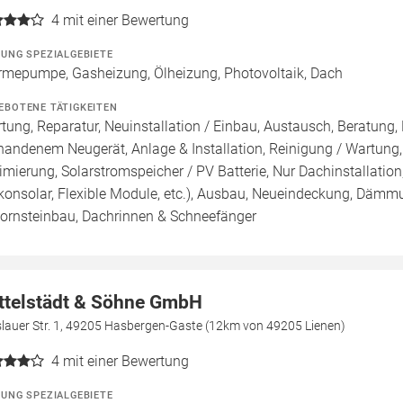
4
mit einer Bewertung
ZUNG SPEZIALGEBIETE
mepumpe, Gasheizung, Ölheizung, Photovoltaik, Dach
EBOTENE TÄTIGKEITEN
tung, Reparatur, Neuinstallation / Einbau, Austausch, Beratung,
handenem Neugerät, Anlage & Installation, Reinigung / Wartung
imierung, Solarstromspeicher / PV Batterie, Nur Dachinstallation, 
konsolar, Flexible Module, etc.), Ausbau, Neueindeckung, Dämm
ornsteinbau, Dachrinnen & Schneefänger
ttelstädt & Söhne GmbH
slauer Str. 1, 49205 Hasbergen-Gaste (12km von 49205 Lienen)
4
mit einer Bewertung
ZUNG SPEZIALGEBIETE