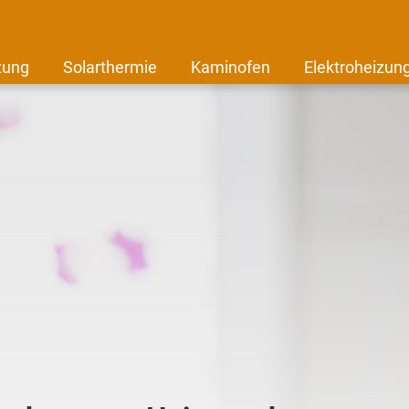
zung
Solarthermie
Kaminofen
Elektroheizun