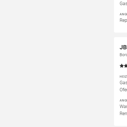
Gas
ANG
Rep
JB
Bor
HEI
Gas
Ofe
ANG
War
Ren