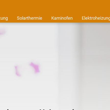
zung
Solarthermie
Kaminofen
Elektroheizun