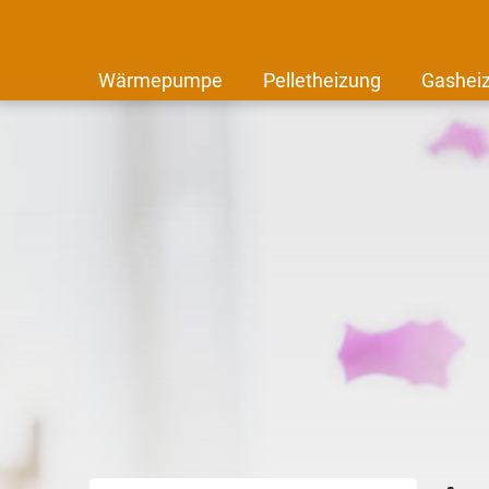
Wärmepumpe
Pelletheizung
Gashei