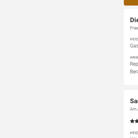
Di
Frie
HEI
Gas
ANG
Rep
Ber
Sa
Am 
HEI