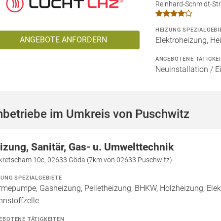
Reinhard-Schmidt-Str
HEIZUNG SPEZIALGEBI
ANGEBOTE ANFORDERN
Elektroheizung, He
ANGEBOTENE TÄTIGKE
Neuinstallation / 
hbetriebe im Umkreis von Puschwitz
izung, Sanitär, Gas- u. Umwelttechnik
ikretscham 10c, 02633 Göda (7km von 02633 Puschwitz)
ZUNG SPEZIALGEBIETE
mepumpe, Gasheizung, Pelletheizung, BHKW, Holzheizung, Ele
nnstoffzelle
EBOTENE TÄTIGKEITEN