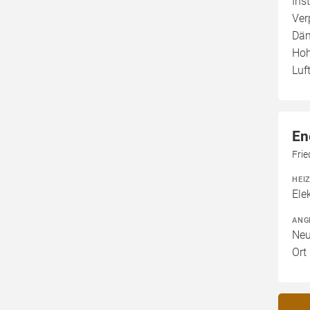
Ins
Ver
Däm
Hoh
Luf
En
Fri
HEI
Ele
ANG
Neu
Ort