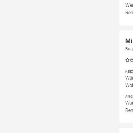
War
Ren
Mi
Bur
HEI
Wär
Woh
ANG
War
Ren