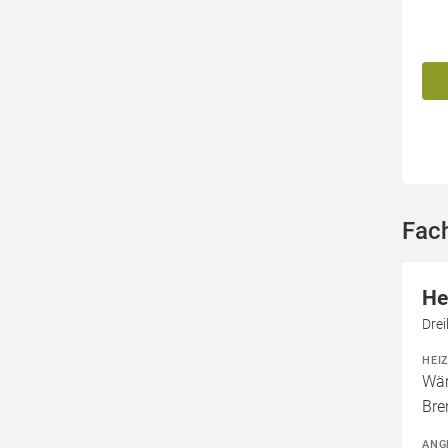
Fac
He
Dre
HEI
Wär
Bre
ANG