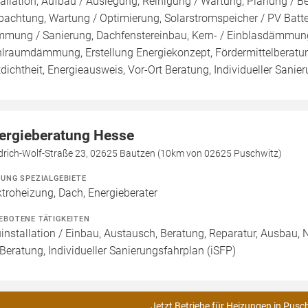
tallation, Aufbau / Auslegung, Reinigung / Wartung, Planung / 
pachtung, Wartung / Optimierung, Solarstromspeicher / PV Batte
mung / Sanierung, Dachfenstereinbau, Kern- / Einblasdämm
lraumdämmung, Erstellung Energiekonzept, Fördermittelberatun
tdichtheit, Energieausweis, Vor-Ort Beratung, Individueller Sani
ergieberatung Hesse
edrich-Wolf-Straße 23, 02625 Bautzen (10km von 02625 Puschwitz)
ZUNG SPEZIALGEBIETE
ktroheizung, Dach, Energieberater
EBOTENE TÄTIGKEITEN
installation / Einbau, Austausch, Beratung, Reparatur, Ausbau, 
 Beratung, Individueller Sanierungsfahrplan (iSFP)
Jetzt Betriebe für Heizungen in Pusc