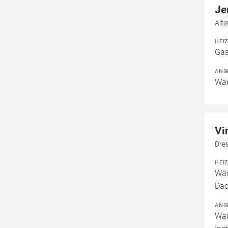
Je
Alt
HEI
Gas
ANG
War
Vi
Dre
HEI
Wär
Dac
ANG
War