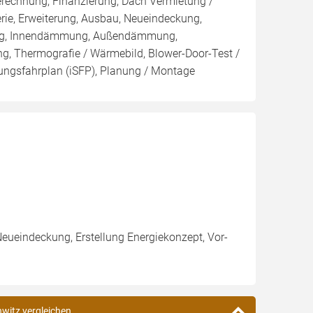
Berechnung, Finanzierung, Dach Vermietung /
rie, Erweiterung, Ausbau, Neueindeckung,
ung, Innendämmung, Außendämmung,
g, Thermografie / Wärmebild, Blower-Door-Test /
erungsfahrplan (iSFP), Planung / Montage
Neueindeckung, Erstellung Energiekonzept, Vor-
hwitz vergleichen