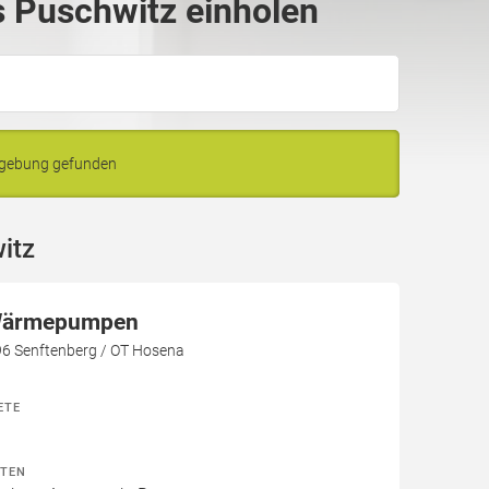
 Puschwitz einholen
mgebung gefunden
itz
ärmepumpen
96 Senftenberg / OT Hosena
ETE
ITEN