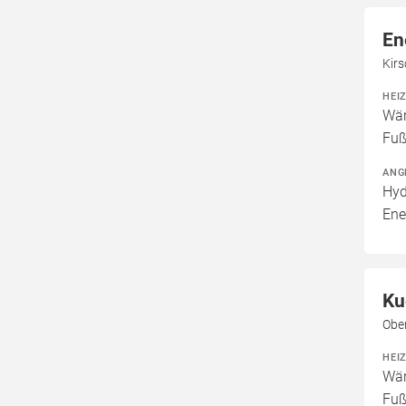
En
Kir
HEI
Wär
Fuß
ANG
Hyd
Ene
Ku
Obe
HEI
Wär
Fuß