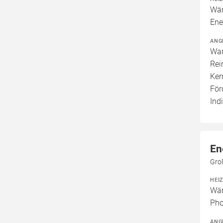
Wär
Ene
ANG
War
Rei
Ker
För
Ind
En
Gro
HEI
Wär
Pho
ANG