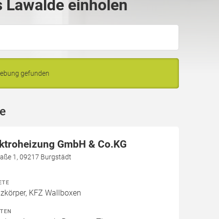
 Lawalde einholen
gebung gefunden
de
ektroheizung GmbH & Co.KG
aße 1, 09217 Burgstädt
ETE
izkörper, KFZ Wallboxen
ITEN