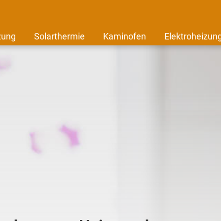
zung
Solarthermie
Kaminofen
Elektroheizun