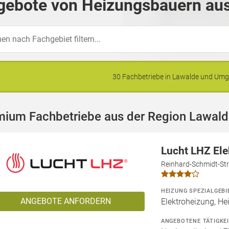
gebote von Heizungsbauern aus
30 Fachbetriebe in Lawalde und Um
mium Fachbetriebe aus der Region Lawal
Lucht LHZ El
Reinhard-Schmidt-Str
HEIZUNG SPEZIALGEBI
ANGEBOTE ANFORDERN
Elektroheizung, He
ANGEBOTENE TÄTIGKE