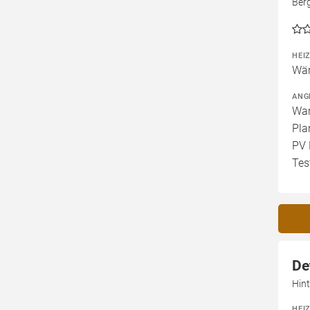
Ber
HEI
Wär
ANG
War
Pla
PV 
Tes
De
Hin
HEI