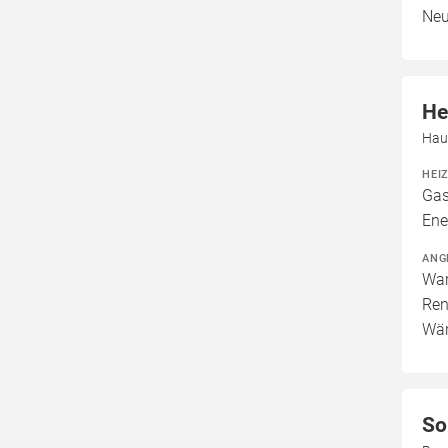
Neu
He
Hau
HEI
Gas
Ene
ANG
War
Ren
Wär
So