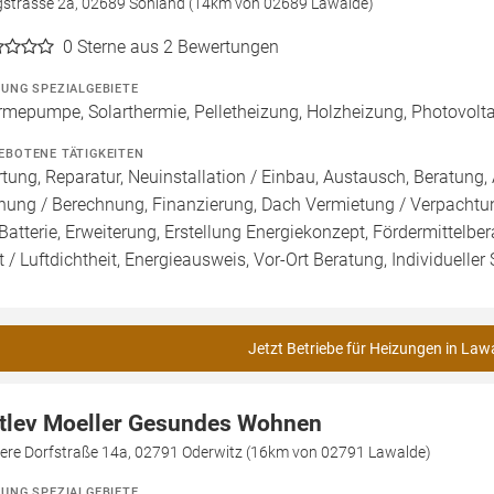
gstrasse 2a, 02689 Sohland (14km von 02689 Lawalde)
0
Sterne aus 2 Bewertungen
ZUNG SPEZIALGEBIETE
mepumpe, Solarthermie, Pelletheizung, Holzheizung, Photovoltai
EBOTENE TÄTIGKEITEN
tung, Reparatur, Neuinstallation / Einbau, Austausch, Beratung, 
nung / Berechnung, Finanzierung, Dach Vermietung / Verpachtun
Batterie, Erweiterung, Erstellung Energiekonzept, Fördermittelb
t / Luftdichtheit, Energieausweis, Vor-Ort Beratung, Individuelle
Jetzt Betriebe für Heizungen in Law
tlev Moeller Gesundes Wohnen
tere Dorfstraße 14a, 02791 Oderwitz (16km von 02791 Lawalde)
ZUNG SPEZIALGEBIETE