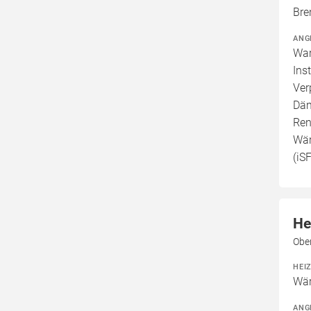
Bre
ANG
War
Ins
Ver
Däm
Ren
Wär
(iS
He
Obe
HEI
Wä
ANG