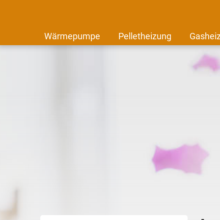
Wärmepumpe
Pelletheizung
Gashei