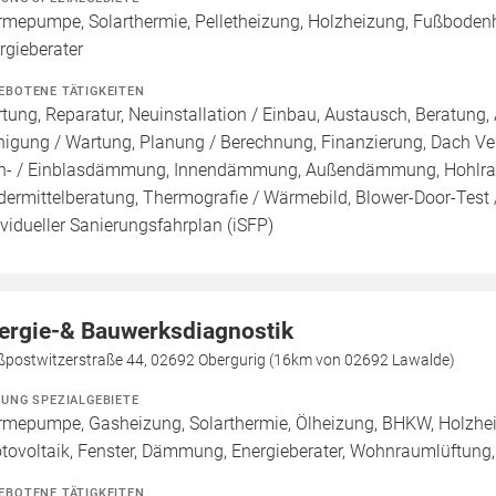
mepumpe, Solarthermie, Pelletheizung, Holzheizung, Fußboden
rgieberater
EBOTENE TÄTIGKEITEN
tung, Reparatur, Neuinstallation / Einbau, Austausch, Beratung, 
nigung / Wartung, Planung / Berechnung, Finanzierung, Dach Ve
n- / Einblasdämmung, Innendämmung, Außendämmung, Hohlrau
dermittelberatung, Thermografie / Wärmebild, Blower-Door-Test /
ividueller Sanierungsfahrplan (iSFP)
ergie-& Bauwerksdiagnostik
ßpostwitzerstraße 44, 02692 Obergurig (16km von 02692 Lawalde)
ZUNG SPEZIALGEBIETE
mepumpe, Gasheizung, Solarthermie, Ölheizung, BHKW, Holzhei
tovoltaik, Fenster, Dämmung, Energieberater, Wohnraumlüftung
EBOTENE TÄTIGKEITEN