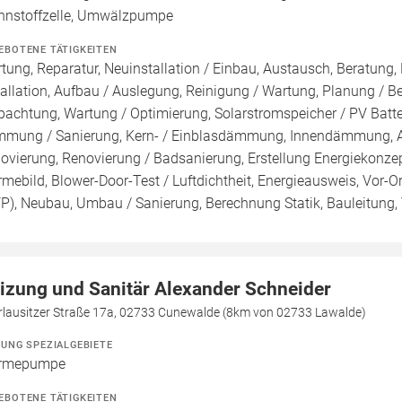
nnstoffzelle, Umwälzpumpe
EBOTENE TÄTIGKEITEN
tung, Reparatur, Neuinstallation / Einbau, Austausch, Beratung,
tallation, Aufbau / Auslegung, Reinigung / Wartung, Planung / 
pachtung, Wartung / Optimierung, Solarstromspeicher / PV Batte
mung / Sanierung, Kern- / Einblasdämmung, Innendämmung
ovierung, Renovierung / Badsanierung, Erstellung Energiekonzep
mebild, Blower-Door-Test / Luftdichtheit, Energieausweis, Vor-Or
FP), Neubau, Umbau / Sanierung, Berechnung Statik, Bauleitung
izung und Sanitär Alexander Schneider
rlausitzer Straße 17a, 02733 Cunewalde (8km von 02733 Lawalde)
ZUNG SPEZIALGEBIETE
rmepumpe
EBOTENE TÄTIGKEITEN