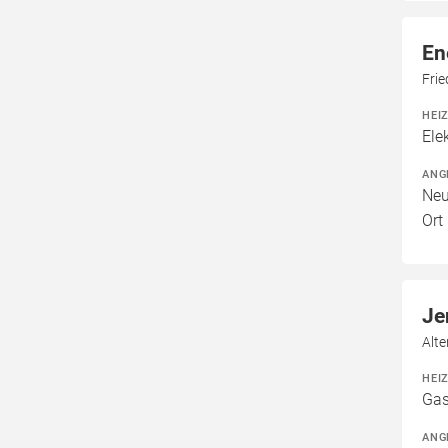
En
Frie
HEI
Ele
ANG
Neu
Ort
Je
Alt
HEI
Gas
ANG