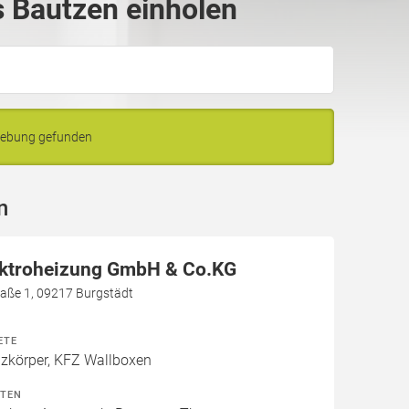
 Bautzen einholen
gebung gefunden
n
ektroheizung GmbH & Co.KG
aße 1, 09217 Burgstädt
ETE
izkörper, KFZ Wallboxen
ITEN