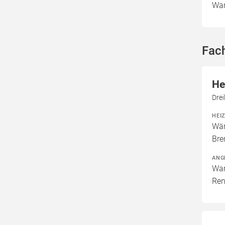
War
Fac
He
Dre
HEI
Wär
Bre
ANG
War
Ren