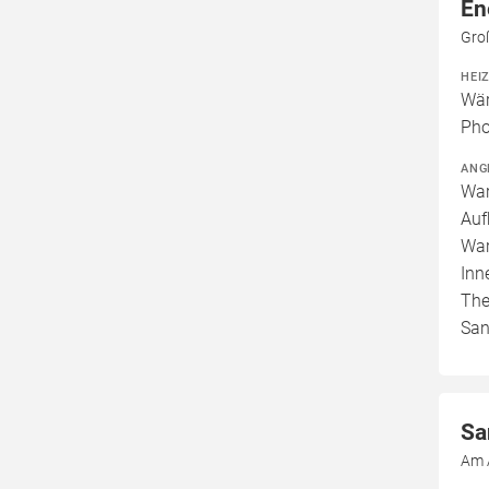
En
Gro
HEI
Wär
Pho
ANG
War
Auf
War
Inn
The
San
Sa
Am 