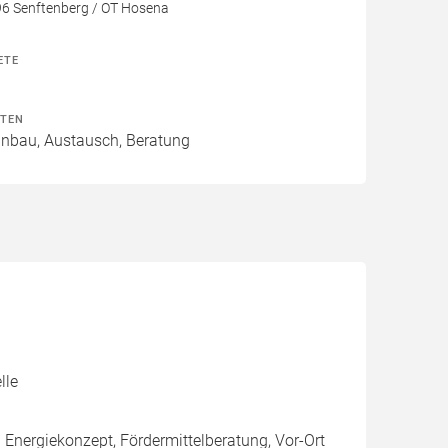
96 Senftenberg / OT Hosena
ETE
ITEN
Einbau, Austausch, Beratung
lle
g Energiekonzept, Fördermittelberatung, Vor-Ort