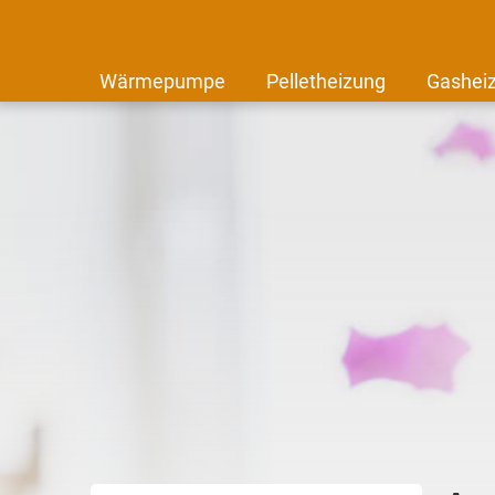
Wärmepumpe
Pelletheizung
Gashei