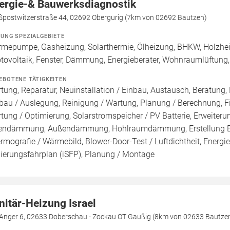
ergie-& Bauwerksdiagnostik
ßpostwitzerstraße 44, 02692 Obergurig (7km von 02692 Bautzen)
ZUNG SPEZIALGEBIETE
mepumpe, Gasheizung, Solarthermie, Ölheizung, BHKW, Holzhei
tovoltaik, Fenster, Dämmung, Energieberater, Wohnraumlüftung
EBOTENE TÄTIGKEITEN
tung, Reparatur, Neuinstallation / Einbau, Austausch, Beratung, 
bau / Auslegung, Reinigung / Wartung, Planung / Berechnung, F
tung / Optimierung, Solarstromspeicher / PV Batterie, Erweiter
endämmung, Außendämmung, Hohlraumdämmung, Erstellung Ener
rmografie / Wärmebild, Blower-Door-Test / Luftdichtheit, Energie
ierungsfahrplan (iSFP), Planung / Montage
nitär-Heizung Israel
Anger 6, 02633 Doberschau - Zockau OT Gaußig (8km von 02633 Bautze