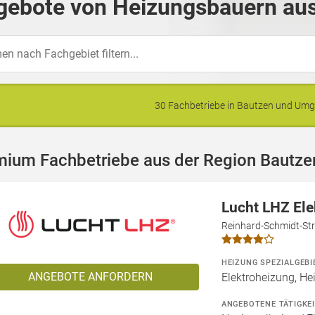
gebote von Heizungsbauern aus
30 Fachbetriebe in Bautzen und Um
mium Fachbetriebe aus der Region Bautze
Lucht LHZ El
Reinhard-Schmidt-Str
HEIZUNG SPEZIALGEBI
ANGEBOTE ANFORDERN
Elektroheizung, He
ANGEBOTENE TÄTIGKE