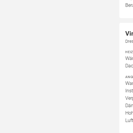
Ber
Vi
Dres
HEI
Wär
Dac
ANG
War
Ins
Ver
Däm
Hoh
Luf