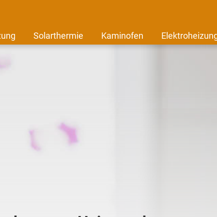
zung
Solarthermie
Kaminofen
Elektroheizun