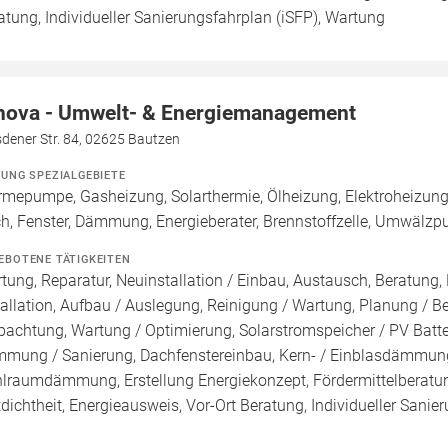
atung, Individueller Sanierungsfahrplan (iSFP), Wartung
nova - Umwelt- & Energiemanagement
dener Str. 84, 02625 Bautzen
ZUNG SPEZIALGEBIETE
mepumpe, Gasheizung, Solarthermie, Ölheizung, Elektroheizung,
h, Fenster, Dämmung, Energieberater, Brennstoffzelle, Umwälzp
EBOTENE TÄTIGKEITEN
tung, Reparatur, Neuinstallation / Einbau, Austausch, Beratung,
tallation, Aufbau / Auslegung, Reinigung / Wartung, Planung / 
pachtung, Wartung / Optimierung, Solarstromspeicher / PV Batte
mung / Sanierung, Dachfenstereinbau, Kern- / Einblasdämm
lraumdämmung, Erstellung Energiekonzept, Fördermittelberatun
tdichtheit, Energieausweis, Vor-Ort Beratung, Individueller Sani