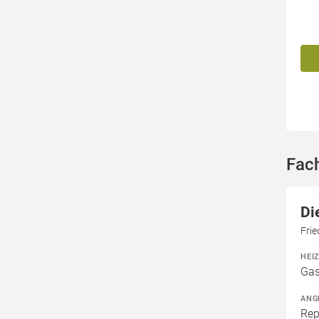
Fac
Di
Frie
HEI
Gas
ANG
Rep