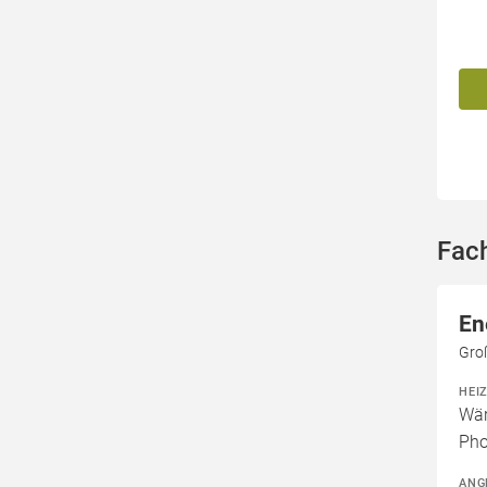
Fac
En
Gro
HEI
Wär
Pho
ANG