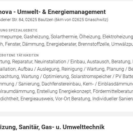
nova - Umwelt- & Energiemanagement
sdener Str. 84, 02625 Bautzen (6km von 02625 Gnaschwitz)
ZUNG SPEZIALGEBIETE
mepumpe, Gasheizung, Solarthermie, Ölheizung, Elektroheizung,
h, Fenster, Dämmung, Energieberater, Brennstoffzelle, Umwälzp
EBOTENE TÄTIGKEITEN
tung, Reparatur, Neuinstallation / Einbau, Austausch, Beratung,
tallation, Aufbau / Auslegung, Reinigung / Wartung, Planung / 
pachtung, Wartung / Optimierung, Solarstromspeicher / PV Batte
mung / Sanierung, Dachfenstereinbau, Kern- / Einblasdämm
lraumdämmung, Erstellung Energiekonzept, Fördermittelberatun
tdichtheit, Energieausweis, Vor-Ort Beratung, Individueller Sani
izung, Sanitär, Gas- u. Umwelttechnik