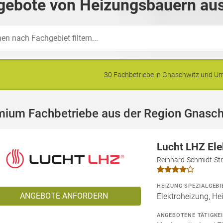
gebote von Heizungsbauern aus
30 Fachbetriebe in Gnaschwitz und 
mium Fachbetriebe aus der Region Gnasch
Lucht LHZ El
Reinhard-Schmidt-Str
HEIZUNG SPEZIALGEBI
ANGEBOTE ANFORDERN
Elektroheizung, He
ANGEBOTENE TÄTIGKE