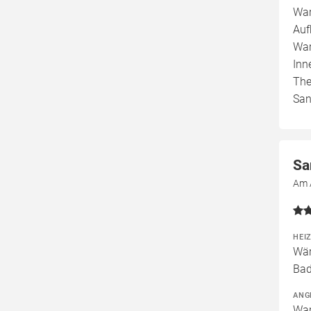
War
Auf
War
Inn
The
San
Sa
Am 
HEI
Wär
Bad
ANG
War