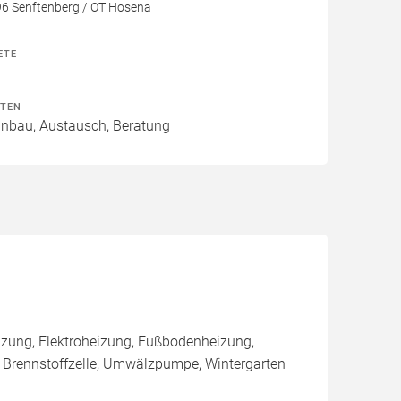
96 Senftenberg / OT Hosena
ETE
ITEN
Einbau, Austausch, Beratung
zung, Elektroheizung, Fußbodenheizung,
, Brennstoffzelle, Umwälzpumpe, Wintergarten