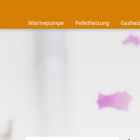
Wärmepumpe
Pelletheizung
Gashei