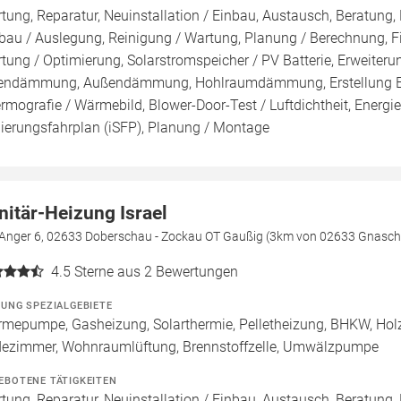
tung, Reparatur, Neuinstallation / Einbau, Austausch, Beratung, 
bau / Auslegung, Reinigung / Wartung, Planung / Berechnung, F
tung / Optimierung, Solarstromspeicher / PV Batterie, Erweiter
endämmung, Außendämmung, Hohlraumdämmung, Erstellung Ener
rmografie / Wärmebild, Blower-Door-Test / Luftdichtheit, Energie
ierungsfahrplan (iSFP), Planung / Montage
nitär-Heizung Israel
Anger 6, 02633 Doberschau - Zockau OT Gaußig (3km von 02633 Gnasch
4.5
Sterne aus 2 Bewertungen
ZUNG SPEZIALGEBIETE
mepumpe, Gasheizung, Solarthermie, Pelletheizung, BHKW, Holz
ezimmer, Wohnraumlüftung, Brennstoffzelle, Umwälzpumpe
EBOTENE TÄTIGKEITEN
tung, Reparatur, Neuinstallation / Einbau, Austausch, Beratung,