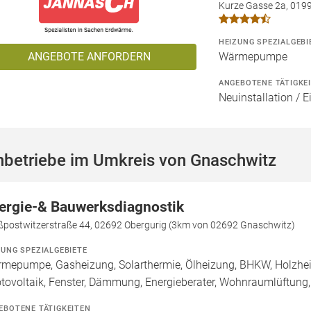
Kurze Gasse 2a, 019
HEIZUNG SPEZIALGEBI
ANGEBOTE ANFORDERN
Wärmepumpe
ANGEBOTENE TÄTIGKE
Neuinstallation / 
hbetriebe im Umkreis von Gnaschwitz
ergie-& Bauwerksdiagnostik
ßpostwitzerstraße 44, 02692 Obergurig (3km von 02692 Gnaschwitz)
ZUNG SPEZIALGEBIETE
mepumpe, Gasheizung, Solarthermie, Ölheizung, BHKW, Holzhei
tovoltaik, Fenster, Dämmung, Energieberater, Wohnraumlüftung
EBOTENE TÄTIGKEITEN