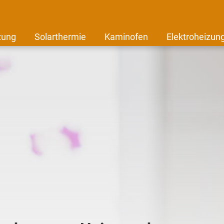
zung
Solarthermie
Kaminofen
Elektroheizun