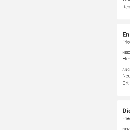
Ren
En
Fri
HEI
Ele
ANG
Neu
Ort
Di
Frie
HEI