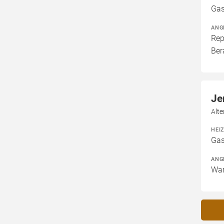
Gas
ANG
Rep
Ber
Je
Alt
HEI
Gas
ANG
War