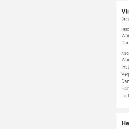
Vi
Dre
HEI
Wär
Dac
ANG
War
Ins
Ver
Däm
Hoh
Luf
He