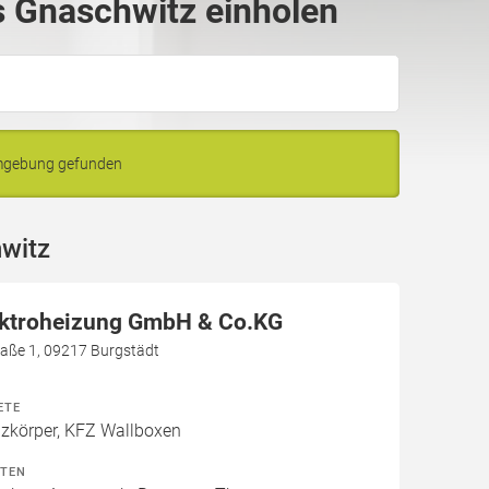
 Gnaschwitz einholen
Umgebung gefunden
witz
ektroheizung GmbH & Co.KG
aße 1, 09217 Burgstädt
ETE
izkörper, KFZ Wallboxen
ITEN