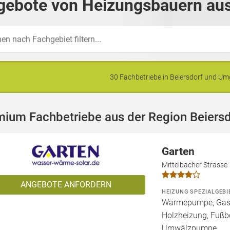
gebote von Heizungsbauern aus 
30 Fachbetriebe in Beiersdorf und U
ium Fachbetriebe aus der Region Beiersd
Garten
Mittelbacher Strasse
ANGEBOTE ANFORDERN
HEIZUNG SPEZIALGEBI
Wärmepumpe, Gashe
Holzheizung, Fußb
Umwälzpumpe