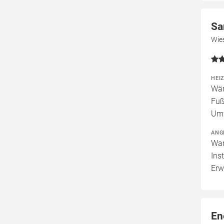
Sa
Wie
HEI
Wär
Fuß
Um
ANG
War
Ins
Erw
En