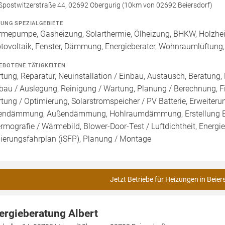
ßpostwitzerstraße 44, 02692 Obergurig (10km von 02692 Beiersdorf)
ZUNG SPEZIALGEBIETE
mepumpe, Gasheizung, Solarthermie, Ölheizung, BHKW, Holzhei
tovoltaik, Fenster, Dämmung, Energieberater, Wohnraumlüftung
EBOTENE TÄTIGKEITEN
tung, Reparatur, Neuinstallation / Einbau, Austausch, Beratung, 
bau / Auslegung, Reinigung / Wartung, Planung / Berechnung, F
tung / Optimierung, Solarstromspeicher / PV Batterie, Erweiter
endämmung, Außendämmung, Hohlraumdämmung, Erstellung Ener
rmografie / Wärmebild, Blower-Door-Test / Luftdichtheit, Energie
ierungsfahrplan (iSFP), Planung / Montage
Jetzt Betriebe für Heizungen in Beier
ergieberatung Albert