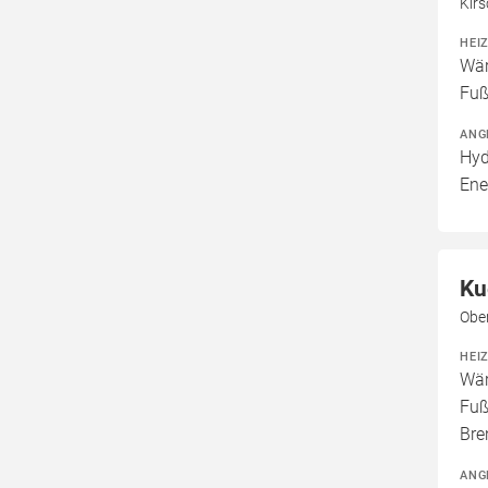
Kirs
HEI
Wär
Fuß
ANG
Hyd
Ene
Ku
Obe
HEI
Wär
Fuß
Bre
ANG