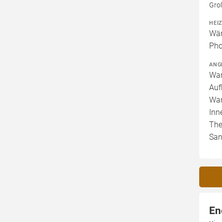
Gro
HEI
Wär
Pho
ANG
War
Auf
War
Inn
The
San
En