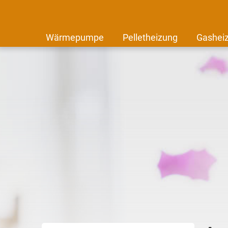
Wärmepumpe
Pelletheizung
Gashei