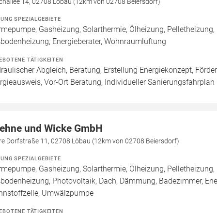
challee 14, 02708 Löbau (12km von 02708 Beiersdorf)
ZUNG SPEZIALGEBIETE
mepumpe, Gasheizung, Solarthermie, Ölheizung, Pelletheizung, 
bodenheizung, Energieberater, Wohnraumlüftung
EBOTENE TÄTIGKEITEN
raulischer Abgleich, Beratung, Erstellung Energiekonzept, Förde
rgieausweis, Vor-Ort Beratung, Individueller Sanierungsfahrplan 
ehne und Wicke GmbH
re Dorfstraße 11, 02708 Löbau (12km von 02708 Beiersdorf)
ZUNG SPEZIALGEBIETE
mepumpe, Gasheizung, Solarthermie, Ölheizung, Pelletheizung, 
bodenheizung, Photovoltaik, Dach, Dämmung, Badezimmer, Energ
nnstoffzelle, Umwälzpumpe
EBOTENE TÄTIGKEITEN