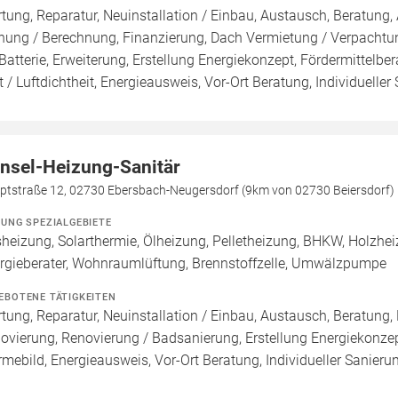
tung, Reparatur, Neuinstallation / Einbau, Austausch, Beratung, 
nung / Berechnung, Finanzierung, Dach Vermietung / Verpachtun
Batterie, Erweiterung, Erstellung Energiekonzept, Fördermittelb
t / Luftdichtheit, Energieausweis, Vor-Ort Beratung, Individuelle
nsel-Heizung-Sanitär
ptstraße 12, 02730 Ebersbach-Neugersdorf (9km von 02730 Beiersdorf)
ZUNG SPEZIALGEBIETE
heizung, Solarthermie, Ölheizung, Pelletheizung, BHKW, Holzhe
rgieberater, Wohnraumlüftung, Brennstoffzelle, Umwälzpumpe
EBOTENE TÄTIGKEITEN
tung, Reparatur, Neuinstallation / Einbau, Austausch, Beratung,
ovierung, Renovierung / Badsanierung, Erstellung Energiekonzep
mebild, Energieausweis, Vor-Ort Beratung, Individueller Sanieru