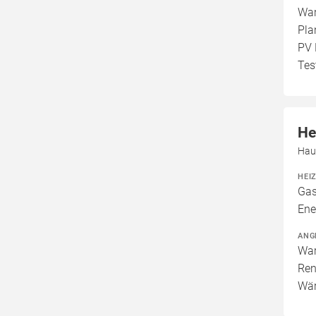
War
Pla
PV 
Tes
He
Hau
HEI
Gas
Ene
ANG
War
Ren
Wär