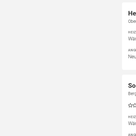
He
Obe
HEI
Wä
ANG
Neu
So
Ber
HEI
Wär
ANG