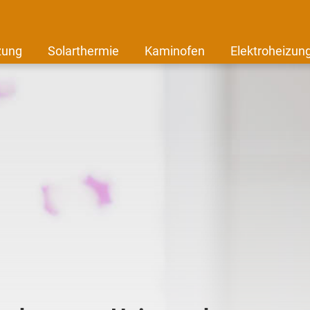
zung
Solarthermie
Kaminofen
Elektroheizun