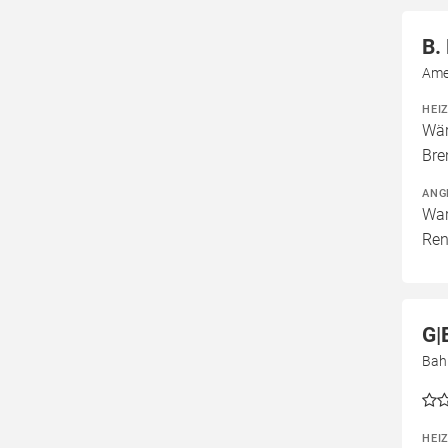
B.
Ame
HEI
Wär
Bre
ANG
War
Ren
G|
Bah
HEI