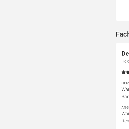
Fac
De
Hel
HEI
Wär
Bad
ANG
War
Ren