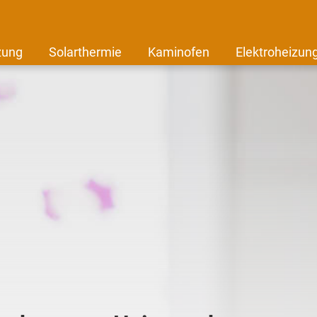
zung
Solarthermie
Kaminofen
Elektroheizun