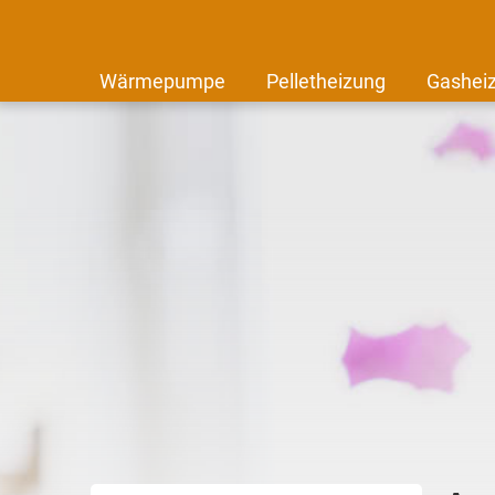
Wärmepumpe
Pelletheizung
Gashei