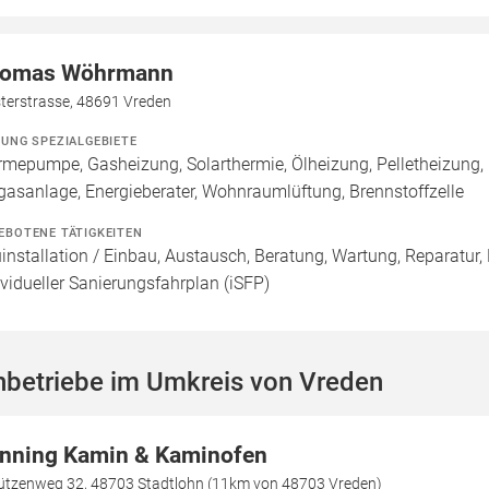
omas Wöhrmann
terstrasse, 48691 Vreden
ZUNG SPEZIALGEBIETE
mepumpe, Gasheizung, Solarthermie, Ölheizung, Pelletheizung
gasanlage, Energieberater, Wohnraumlüftung, Brennstoffzelle
EBOTENE TÄTIGKEITEN
installation / Einbau, Austausch, Beratung, Wartung, Reparatur, 
ividueller Sanierungsfahrplan (iSFP)
hbetriebe im Umkreis von Vreden
nning Kamin & Kaminofen
ützenweg 32, 48703 Stadtlohn (11km von 48703 Vreden)