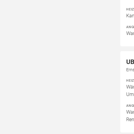
HEI
Kam
ANG
War
UB
Ern
HEI
Wär
Um
ANG
War
Ren