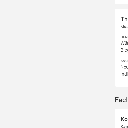
Th
Mus
HEI
Wär
Bio
ANG
Neu
Ind
Fac
Kö
Sch