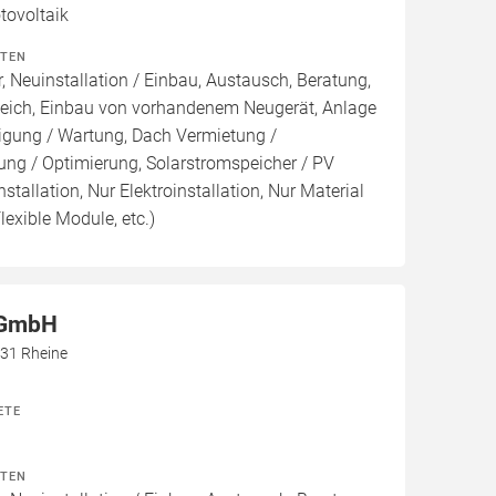
ovoltaik
ITEN
, Neuinstallation / Einbau, Austausch, Beratung,
leich, Einbau von vorhandenem Neugerät, Anlage
inigung / Wartung, Dach Vermietung /
ng / Optimierung, Solarstromspeicher / PV
nstallation, Nur Elektroinstallation, Nur Material
lexible Module, etc.)
GmbH
431 Rheine
ETE
ITEN