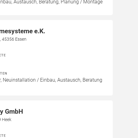
Einbau, Austausch, Beratung, Planung / Montage
rmesysteme e.K.
8, 45356 Essen
ETE
ITEN
, Neuinstallation / Einbau, Austausch, Beratung
gy GmbH
9 Heek
ETE