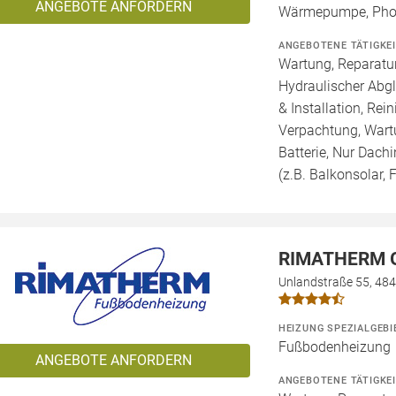
ANGEBOTE ANFORDERN
Wärmepumpe, Phot
ANGEBOTENE TÄTIGKE
Wartung, Reparatur
Hydraulischer Abg
& Installation, Re
Verpachtung, Wartu
Batterie, Nur Dachi
(z.B. Balkonsolar, F
RIMATHERM 
Unlandstraße 55, 48
HEIZUNG SPEZIALGEBI
Fußbodenheizung
ANGEBOTE ANFORDERN
ANGEBOTENE TÄTIGKE