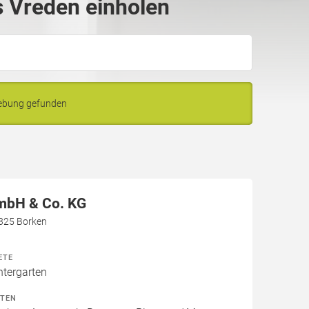
 Vreden einholen
gebung gefunden
mbH & Co. KG
6325 Borken
ETE
ntergarten
ITEN