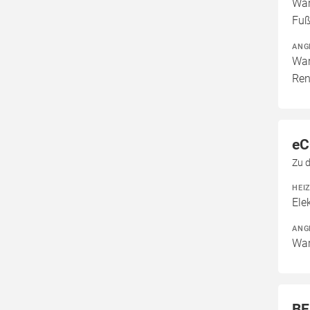
Wär
Fuß
ANG
War
Ren
eC
Zu 
HEI
Ele
ANG
War
BE