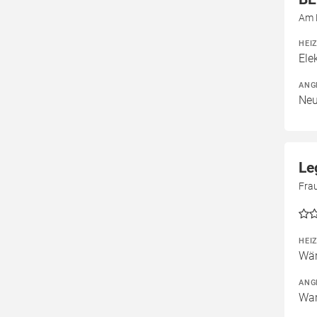
Am 
HEI
Ele
ANG
Neu
Le
Fra
HEI
Wär
ANG
War