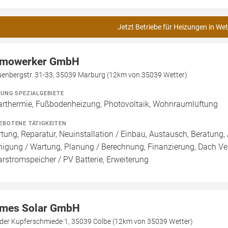
Jetzt Betriebe für Heizungen in Wet
mowerker GmbH
uenbergstr. 31-33, 35039 Marburg (12km von 35039 Wetter)
ZUNG SPEZIALGEBIETE
arthermie, Fußbodenheizung, Photovoltaik, Wohnraumlüftung
EBOTENE TÄTIGKEITEN
tung, Reparatur, Neuinstallation / Einbau, Austausch, Beratung, 
nigung / Wartung, Planung / Berechnung, Finanzierung, Dach Ve
arstromspeicher / PV Batterie, Erweiterung
mes Solar GmbH
 der Kupferschmiede 1, 35039 Cölbe (12km von 35039 Wetter)