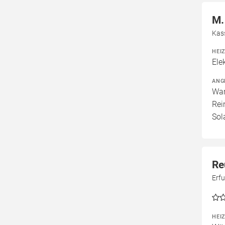
M.
Kas
HEI
Ele
ANG
War
Rei
Sol
Re
Erf
HEI