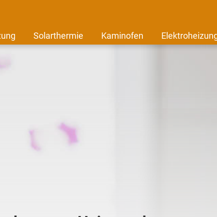
zung
Solarthermie
Kaminofen
Elektroheizun