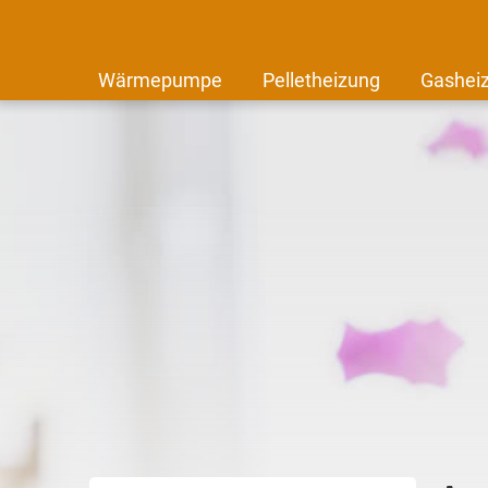
Wärmepumpe
Pelletheizung
Gashei