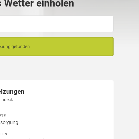
 Wetter einholen
gebung gefunden
eizungen
Windeck
ETE
tsorgung
ITEN