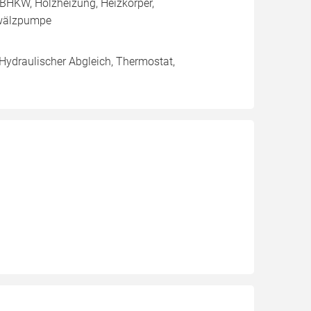
BHKW, Holzheizung, Heizkörper,
mwälzpumpe
 Hydraulischer Abgleich, Thermostat,