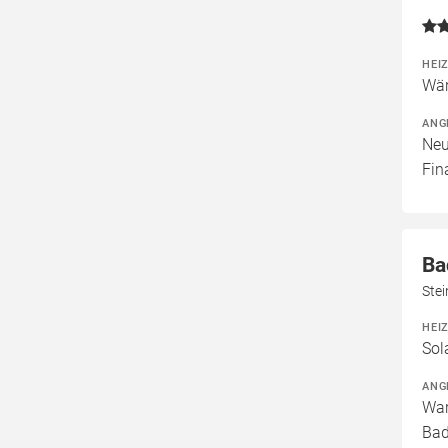
HEI
Wär
ANG
Neu
Fin
Ba
Ste
HEI
Sol
ANG
War
Bad