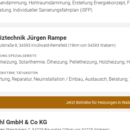
endämmung, Hohlraumdämmung, Erstellung Energiekonzept, Förd
atung, Individueller Sanierungsfahrplan (iSFP)
iztechnik Jürgen Rampe
ulstraße 8, 34593 Knüllwald-Remsfeld (19km von 34593 Wabern)
ZUNG SPEZIALGEBIETE
heizung, Solarthermie, Ölheizung, Pelletheizung, Holzheizung, He
EBOTENE TÄTIGKEITEN
tung, Reparatur, Neuinstallation / Einbau, Austausch, Beratung
Jetzt Betriebe für Heizungen in Wab
hl GmbH & Co KG
den Steinäckern 2, 34225 Baunatal (19km von 34225 Wabern)