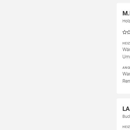
M.
Hol
HEI
Wär
Um
ANG
War
Ren
LA
Buc
HEI