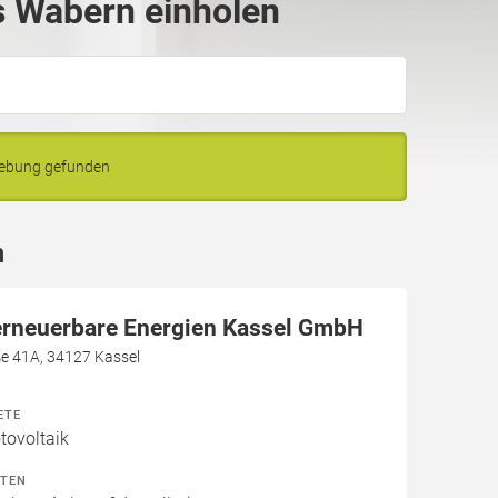
 Wabern einholen
gebung gefunden
n
erneuerbare Energien Kassel GmbH
ße 41A, 34127 Kassel
ETE
ovoltaik
ITEN