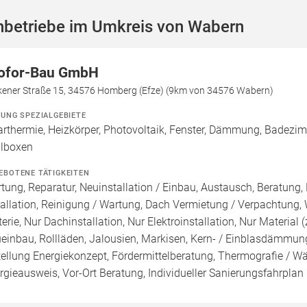
hbetriebe im Umkreis von Wabern
ofor-Bau GmbH
kener Straße 15, 34576 Homberg (Efze) (9km von 34576 Wabern)
ZUNG SPEZIALGEBIETE
arthermie, Heizkörper, Photovoltaik, Fenster, Dämmung, Badezi
lboxen
EBOTENE TÄTIGKEITEN
tung, Reparatur, Neuinstallation / Einbau, Austausch, Beratung,
tallation, Reinigung / Wartung, Dach Vermietung / Verpachtung,
terie, Nur Dachinstallation, Nur Elektroinstallation, Nur Material (
einbau, Rollläden, Jalousien, Markisen, Kern- / Einblasdämmun
tellung Energiekonzept, Fördermittelberatung, Thermografie / Wär
rgieausweis, Vor-Ort Beratung, Individueller Sanierungsfahrplan 