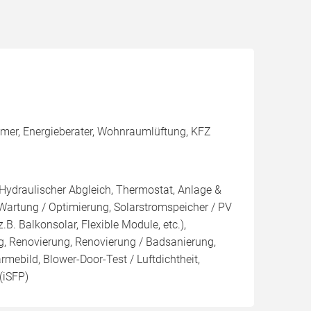
mmer, Energieberater, Wohnraumlüftung, KFZ
 Hydraulischer Abgleich, Thermostat, Anlage &
 Wartung / Optimierung, Solarstromspeicher / PV
z.B. Balkonsolar, Flexible Module, etc.),
g, Renovierung, Renovierung / Badsanierung,
mebild, Blower-Door-Test / Luftdichtheit,
(iSFP)