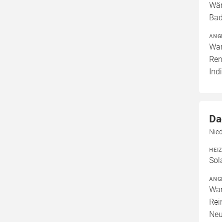
Wär
Bad
ANG
War
Ren
Ind
Da
Nie
HEI
Sol
ANG
War
Rei
Neu