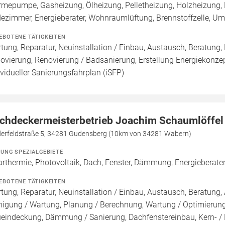
mepumpe, Gasheizung, Ölheizung, Pelletheizung, Holzheizung, 
ezimmer, Energieberater, Wohnraumlüftung, Brennstoffzelle, 
EBOTENE TÄTIGKEITEN
tung, Reparatur, Neuinstallation / Einbau, Austausch, Beratung,
ovierung, Renovierung / Badsanierung, Erstellung Energiekonzept
ividueller Sanierungsfahrplan (iSFP)
chdeckermeisterbetrieb Joachim Schaumlöffel
derfeldstraße 5, 34281 Gudensberg (10km von 34281 Wabern)
ZUNG SPEZIALGEBIETE
arthermie, Photovoltaik, Dach, Fenster, Dämmung, Energieberate
EBOTENE TÄTIGKEITEN
tung, Reparatur, Neuinstallation / Einbau, Austausch, Beratung, 
nigung / Wartung, Planung / Berechnung, Wartung / Optimierung,
eindeckung, Dämmung / Sanierung, Dachfenstereinbau, Kern-