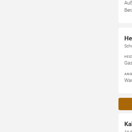
Auß
Ber
He
Sch
HEI
Gas
ANG
War
Ka
An 