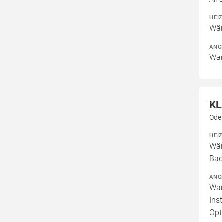
HEI
Wär
ANG
War
KL
Ode
HEI
Wär
Bad
ANG
War
Ins
Opt