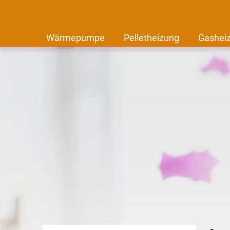
Wärmepumpe
Pelletheizung
Gashei