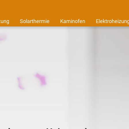
zung
Solarthermie
Kaminofen
Elektroheizun