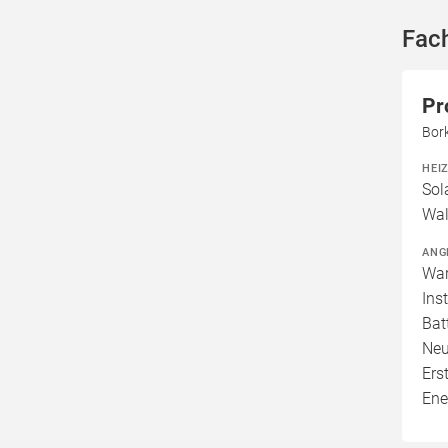
Fac
Pr
Bor
HEI
Sol
Wal
ANG
War
Ins
Bat
Neu
Ers
Ene