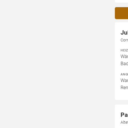
Ju
Corn
HEI
Wär
Bad
ANG
War
Ren
Pa
Alte