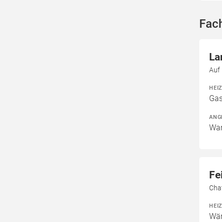
Fach
La
Auf
HEI
Gas
ANG
War
Fe
Cha
HEI
Wär