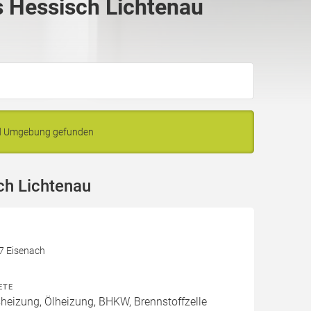
 Hessisch Lichtenau
nd Umgebung gefunden
ch Lichtenau
17 Eisenach
ETE
izung, Ölheizung, BHKW, Brennstoffzelle