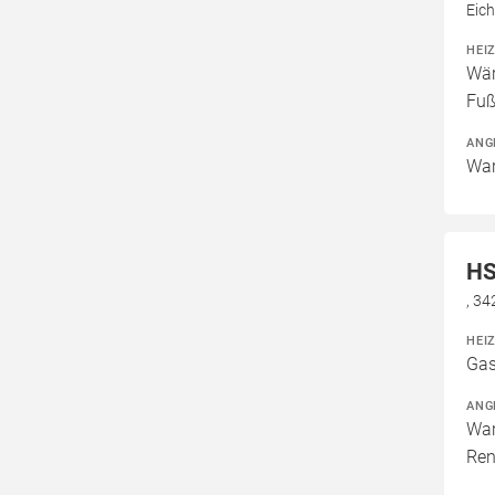
Eic
HEI
Wär
Fuß
ANG
War
HS
, 3
HEI
Gas
ANG
War
Ren