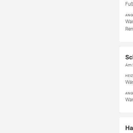
Fuß
ANG
War
Ren
Sc
Am 
HEI
Wär
ANG
War
Ha