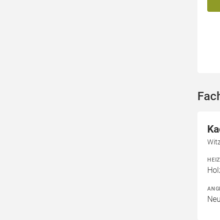
Fach
Ka
Wit
HEI
Hol
ANG
Neu