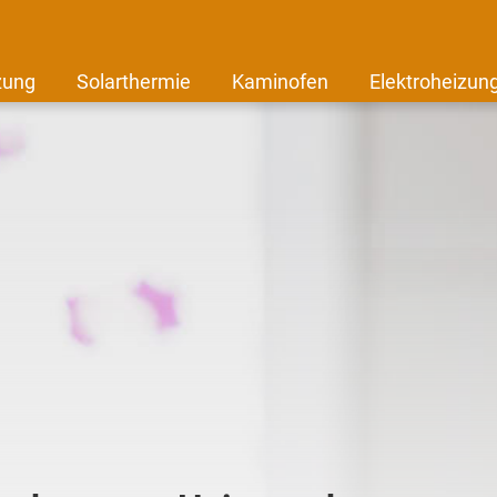
zung
Solarthermie
Kaminofen
Elektroheizun