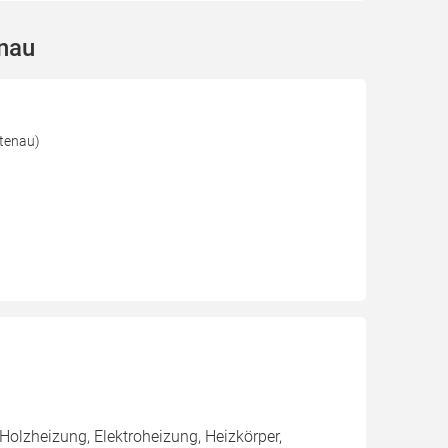
enau
tenau)
olzheizung, Elektroheizung, Heizkörper,