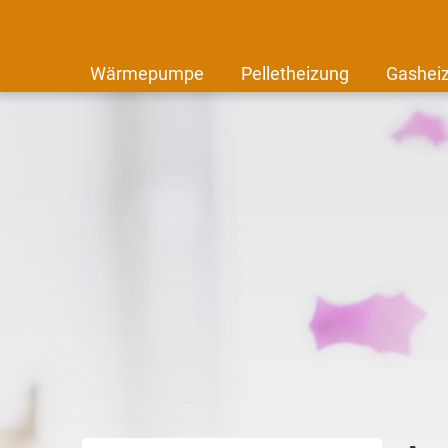
Wärmepumpe
Pelletheizung
Gashei