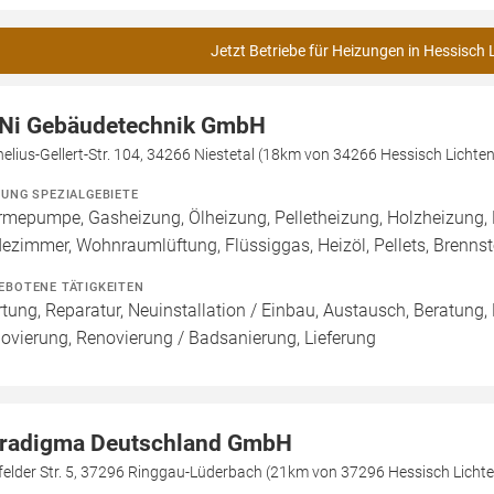
Jetzt Betriebe für Heizungen in Hessisch 
Ni Gebäudetechnik GmbH
elius-Gellert-Str. 104, 34266 Niestetal (18km von 34266 Hessisch Lichte
ZUNG SPEZIALGEBIETE
mepumpe, Gasheizung, Ölheizung, Pelletheizung, Holzheizung, 
ezimmer, Wohnraumlüftung, Flüssiggas, Heizöl, Pellets, Brenn
EBOTENE TÄTIGKEITEN
tung, Reparatur, Neuinstallation / Einbau, Austausch, Beratung,
ovierung, Renovierung / Badsanierung, Lieferung
radigma Deutschland GmbH
felder Str. 5, 37296 Ringgau-Lüderbach (21km von 37296 Hessisch Licht