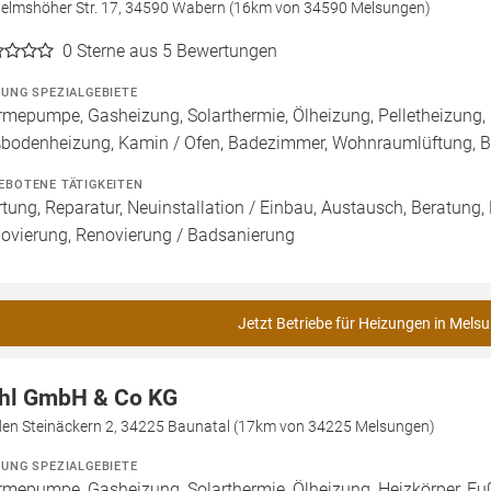
helmshöher Str. 17, 34590 Wabern (16km von 34590 Melsungen)
0
Sterne aus 5 Bewertungen
ZUNG SPEZIALGEBIETE
mepumpe, Gasheizung, Solarthermie, Ölheizung, Pelletheizung, 
bodenheizung, Kamin / Ofen, Badezimmer, Wohnraumlüftung, B
EBOTENE TÄTIGKEITEN
tung, Reparatur, Neuinstallation / Einbau, Austausch, Beratung,
ovierung, Renovierung / Badsanierung
Jetzt Betriebe für Heizungen in Mels
hl GmbH & Co KG
den Steinäckern 2, 34225 Baunatal (17km von 34225 Melsungen)
ZUNG SPEZIALGEBIETE
mepumpe, Gasheizung, Solarthermie, Ölheizung, Heizkörper, F