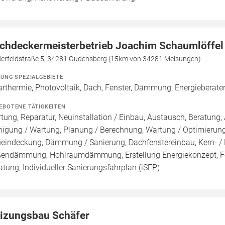
chdeckermeisterbetrieb Joachim Schaumlöffel
derfeldstraße 5, 34281 Gudensberg (15km von 34281 Melsungen)
ZUNG SPEZIALGEBIETE
arthermie, Photovoltaik, Dach, Fenster, Dämmung, Energieberate
EBOTENE TÄTIGKEITEN
tung, Reparatur, Neuinstallation / Einbau, Austausch, Beratung, 
nigung / Wartung, Planung / Berechnung, Wartung / Optimierung,
eindeckung, Dämmung / Sanierung, Dachfenstereinbau, Kern-
endämmung, Hohlraumdämmung, Erstellung Energiekonzept, Förd
atung, Individueller Sanierungsfahrplan (iSFP)
izungsbau Schäfer