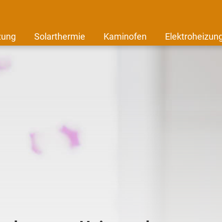
zung
Solarthermie
Kaminofen
Elektroheizun