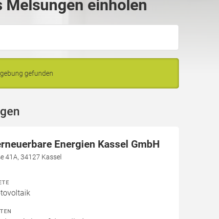
 Melsungen einholen
mgebung gefunden
ngen
erneuerbare Energien Kassel GmbH
ße 41A, 34127 Kassel
ETE
ovoltaik
ITEN