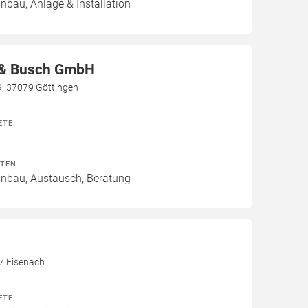
inbau, Anlage & Installation
 & Busch GmbH
9, 37079 Göttingen
ETE
ITEN
Einbau, Austausch, Beratung
17 Eisenach
ETE