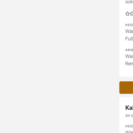
Wil
HEI
Wär
Fuß
ANG
War
Ren
Ka
An 
HEI
Wär