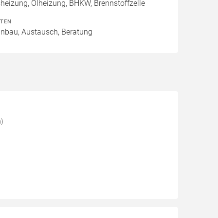
izung, Ölheizung, BHKW, Brennstoffzelle
ITEN
Einbau, Austausch, Beratung
n)