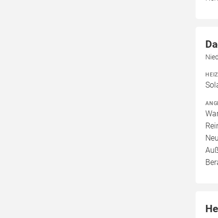
Da
Nie
HEI
Sol
ANG
War
Rei
Neu
Auß
Ber
He