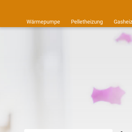
Wärmepumpe
Pelletheizung
Gashei