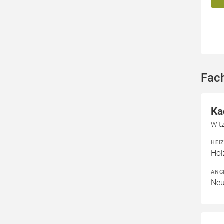
Fac
Ka
Wit
HEI
Hol
ANG
Neu