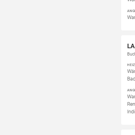
ANG
War
LA
Buc
HEI
Wär
Bad
ANG
War
Ren
Ind