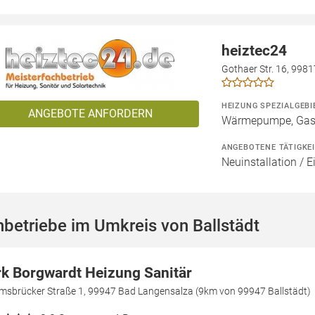
heiztec24
Gothaer Str. 16, 998
HEIZUNG SPEZIALGEBI
ANGEBOTE ANFORDERN
Wärmepumpe, Gashe
ANGEBOTENE TÄTIGKE
Neuinstallation / 
betriebe im Umkreis von Ballstädt
rk Borgwardt Heizung Sanitär
msbrücker Straße 1, 99947 Bad Langensalza (9km von 99947 Ballstädt)