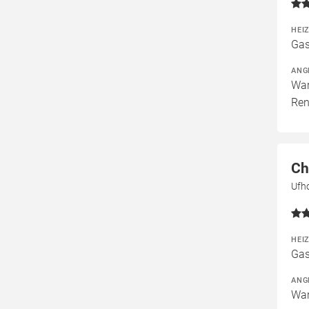
HEI
Gas
ANG
War
Ren
Ch
Ufho
HEI
Gas
ANG
War