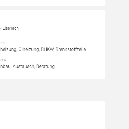
17 Eisenach
ETE
izung, Ölheizung, BHKW, Brennstoffzelle
ITEN
Einbau, Austausch, Beratung