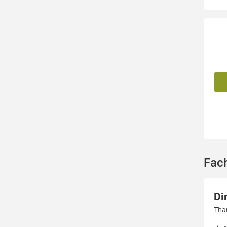
Fach
Di
Tha