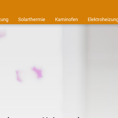
zung
Solarthermie
Kaminofen
Elektroheizun