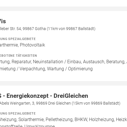
Vis
leber Str. 54, 99867 Gotha (11km von 99867 Ballstädt)
ZUNG SPEZIALGEBIETE
arthermie, Photovoltaik
EBOTENE TÄTIGKEITEN
tung, Reparatur, Neuinstallation / Einbau, Austausch, Beratung, 
mietung / Verpachtung, Wartung / Optimierung
 - Energiekonzept - DreiGleichen
bels Weingarten, 3, 99869 Drei Gleichen (15km von 99869 Ballstädt)
ZUNG SPEZIALGEBIETE
heizung, Solarthermie, Pelletheizung, BHKW, Holzheizung, Hei
nnstoffzelle, Umwälzpumpe