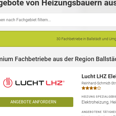
ebote von Heizungsbauern aus 
30 Fachbetriebe in Ballstädt und U
ium Fachbetriebe aus der Region Ballstä
Lucht LHZ El
Reinhard-Schmidt-Str
HEIZUNG SPEZIALGEBI
ANGEBOTE ANFORDERN
Elektroheizung, He
ANGEBOTENE TÄTIGKE