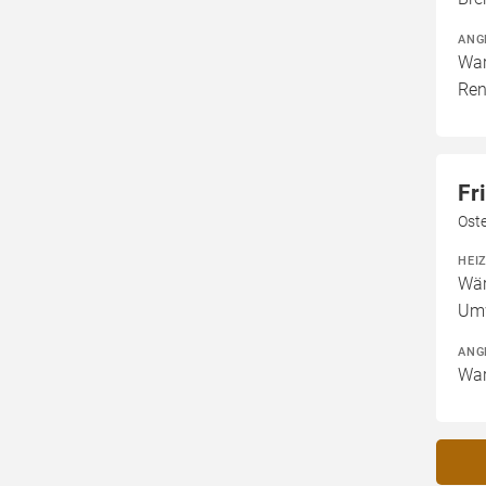
ANG
War
Ren
Fr
Oste
HEI
Wär
Um
ANG
War