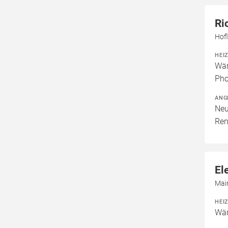
Ri
Hofl
HEI
Wär
Pho
ANG
Neu
Ren
El
Main
HEI
Wär