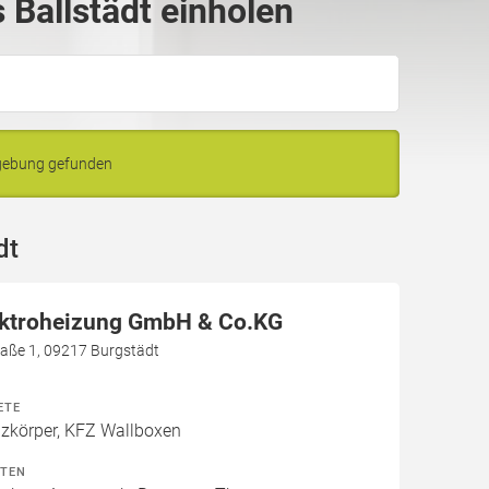
Ballstädt einholen
mgebung gefunden
dt
ektroheizung GmbH & Co.KG
aße 1, 09217 Burgstädt
ETE
izkörper, KFZ Wallboxen
ITEN