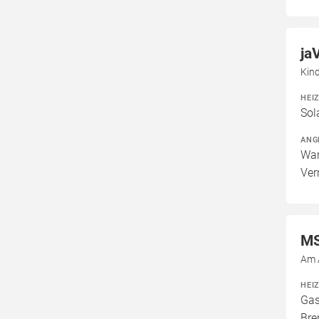
ja
Kind
HEI
Sol
ANG
War
Ver
MS
Am A
HEI
Gas
Bre