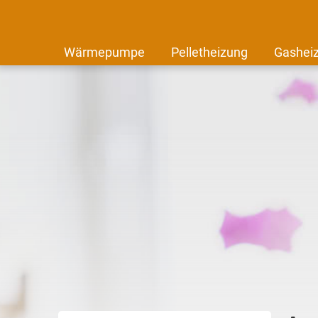
Wärmepumpe
Pelletheizung
Gashei