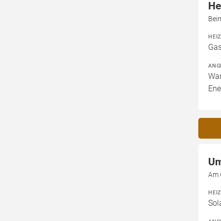
He
Bei
HEI
Gas
ANG
War
Ene
Um
Am 
HEI
Sol