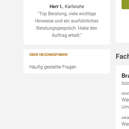
Herr I.
, Karlsruhe
"Top Beratung, viele wichtige
Hinweise und ein ausführliches
Beratungsgespräch. Habe den
Auftrag erteilt."
Fac
ÜBER HEIZUNGSFINDER
Häufig gestellte Fragen
Br
Sülz
HEI
Wär
Um
ANG
War