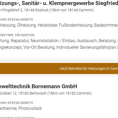
izungs-, Sanitär- u. Klempnergewerbe Siegfried
m Pingelshof 2, 18146 Rostock (18km von 18146 Cammin)
ZUNG SPEZIALGEBIETE
heizung, Ölheizung, Heizkörper, Fußbodenheizung, Badezimmer,
EBOTENE TÄTIGKEITEN
tung, Reparatur, Neuinstallation / Einbau, Austausch, Beratung,
rgiekonzept, Vor-Ort Beratung, Individueller Sanierungsfahrplan 
Jetzt Betriebe für Heizungen in Cam
welttechnik Bornemann GmbH
Graben 12, 18182 Bentwisch (18km von 18182 Cammin)
ZUNG SPEZIALGEBIETE
arthermie, Photovoltaik