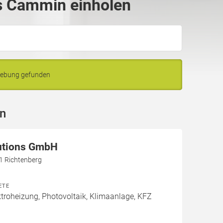
s Cammin einholen
gebung gefunden
n
utions GmbH
61 Richtenberg
ETE
roheizung, Photovoltaik, Klimaanlage, KFZ