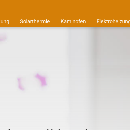
zung
Solarthermie
Kaminofen
Elektroheizun