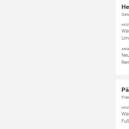
He
Gew
HEI
Wär
Um
ANG
Neu
Ren
Pä
Fri
HEI
Wär
Fuß