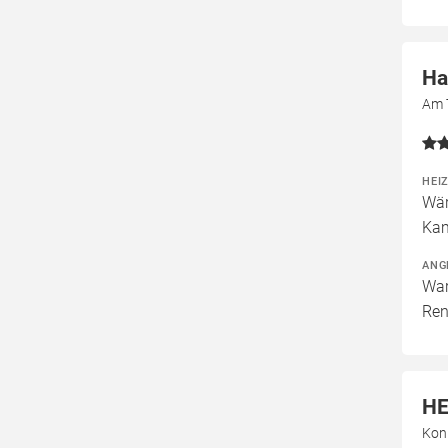
Ha
Am 
HEI
Wär
Kam
ANG
War
Ren
HE
Kon