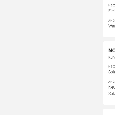
HEI
Ele
ANG
War
N
Kun
HEI
Sol
ANG
Neu
Sol