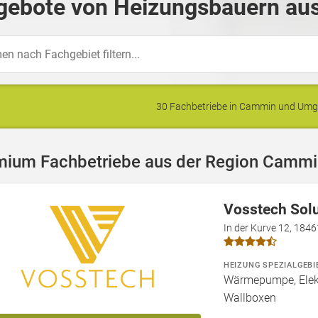
gebote von Heizungsbauern au
30 Fachbetriebe in Cammin und Um
mium Fachbetriebe aus der Region Cammi
Vosstech Sol
In der Kurve 12, 184
HEIZUNG SPEZIALGEBI
Wärmepumpe, Elekt
Wallboxen