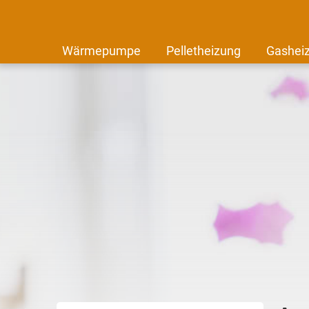
Wärmepumpe
Pelletheizung
Gashei