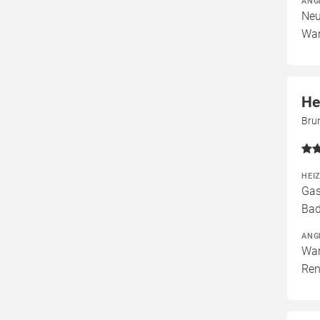
ANG
Neu
War
He
Bru
HEI
Gas
Bad
ANG
War
Ren