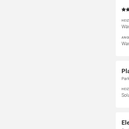
HEI
Wär
ANG
War
Pl
Par
HEI
Sol
El