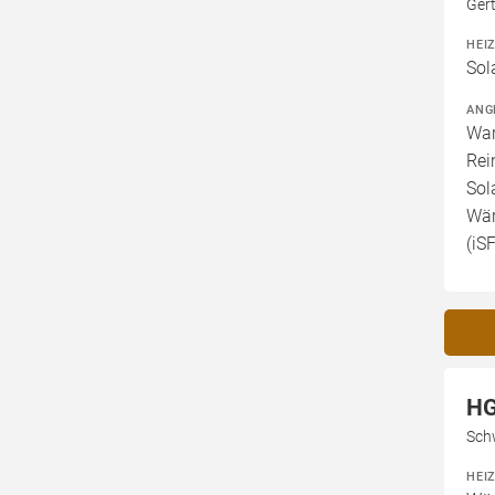
Ger
HEI
Sol
ANG
War
Rei
Sol
Wär
(iS
HG
Sch
HEI