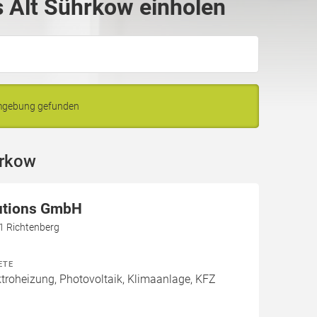
 Alt Sührkow einholen
Umgebung gefunden
hrkow
utions GmbH
61 Richtenberg
ETE
roheizung, Photovoltaik, Klimaanlage, KFZ