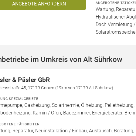
ANGEBOTENE TÄTIGKE
ANGEBOTE ANFORDERN
Wartung, Reparatur
Hydraulischer Abgl
Dach Vermietung /
Solarstromspeicher 
hbetriebe im Umkreis von Alt Sührkow
sler & Päsler GbR
edensstraße 45, 17179 Gnoien (19km von 17179 Alt Sührkow)
ZUNG SPEZIALGEBIETE
mepumpe, Gasheizung, Solarthermie, Ölheizung, Pelletheizung, 
bodenheizung, Kamin / Ofen, Badezimmer, Energieberater, Bre
EBOTENE TÄTIGKEITEN
tung, Reparatur, Neuinstallation / Einbau, Austausch, Beratung,