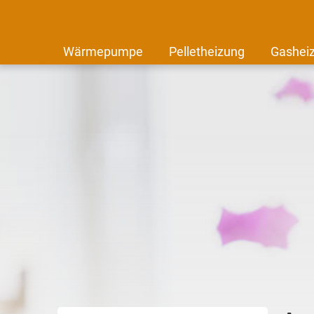
Wärmepumpe
Pelletheizung
Gashei