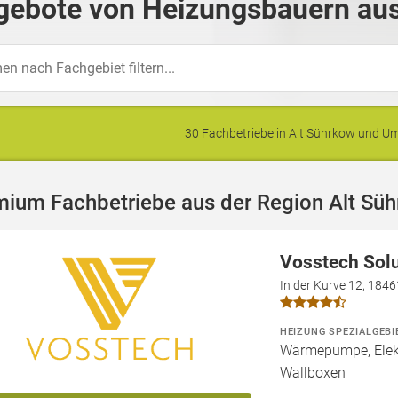
gebote von Heizungsbauern aus
30 Fachbetriebe in Alt Sührkow und 
mium Fachbetriebe aus der Region Alt Sü
Vosstech Sol
In der Kurve 12, 184
HEIZUNG SPEZIALGEBI
Wärmepumpe, Elekt
Wallboxen