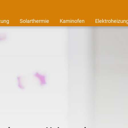
zung
Solarthermie
Kaminofen
Elektroheizun