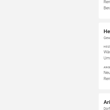
Ren
Ber
He
Gew
HEI
Wär
Um
ANG
Neu
Ren
Ar
Dor