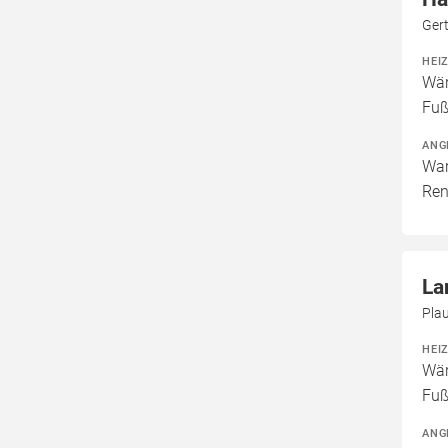
Ger
HEI
Wär
Fuß
ANG
War
Ren
La
Pla
HEI
Wär
Fuß
ANG