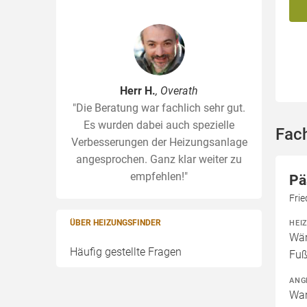
Herr H.
, Overath
"Die Beratung war fachlich sehr gut.
Es wurden dabei auch spezielle
Fac
Verbesserungen der Heizungsanlage
angesprochen. Ganz klar weiter zu
empfehlen!"
Pä
Fri
ÜBER HEIZUNGSFINDER
HEI
Wär
Häufig gestellte Fragen
Fuß
ANG
War