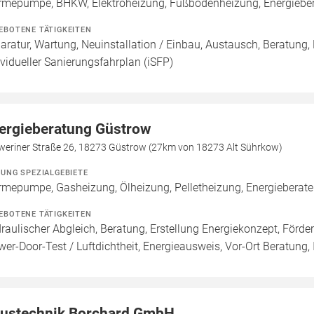
mepumpe, BHKW, Elektroheizung, Fußbodenheizung, Energieberat
EBOTENE TÄTIGKEITEN
aratur, Wartung, Neuinstallation / Einbau, Austausch, Beratung, 
ividueller Sanierungsfahrplan (iSFP)
ergieberatung Güstrow
weriner Straße 26, 18273 Güstrow (27km von 18273 Alt Sührkow)
ZUNG SPEZIALGEBIETE
mepumpe, Gasheizung, Ölheizung, Pelletheizung, Energieberate
EBOTENE TÄTIGKEITEN
raulischer Abgleich, Beratung, Erstellung Energiekonzept, Förde
wer-Door-Test / Luftdichtheit, Energieausweis, Vor-Ort Beratung, 
ustechnik Borchard GmbH