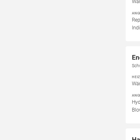
Wär
ANG
Rep
Ind
En
Sch
HEI
Wär
ANG
Hyd
Blo
Ha