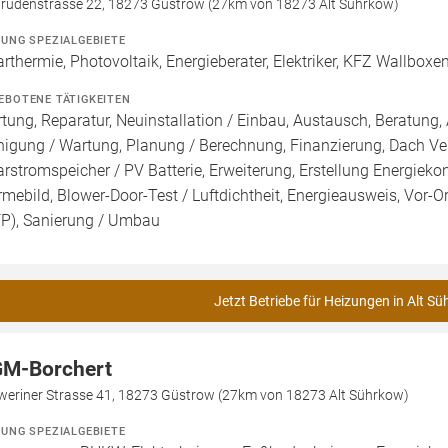
trudenstrasse 22, 18273 Güstrow (27km von 18273 Alt Sührkow)
ZUNG SPEZIALGEBIETE
arthermie, Photovoltaik, Energieberater, Elektriker, KFZ Wallboxe
EBOTENE TÄTIGKEITEN
tung, Reparatur, Neuinstallation / Einbau, Austausch, Beratung, 
nigung / Wartung, Planung / Berechnung, Finanzierung, Dach Ve
arstromspeicher / PV Batterie, Erweiterung, Erstellung Energieko
mebild, Blower-Door-Test / Luftdichtheit, Energieausweis, Vor-Or
FP), Sanierung / Umbau
Jetzt Betriebe für Heizungen in Alt S
M-Borchert
weriner Strasse 41, 18273 Güstrow (27km von 18273 Alt Sührkow)
ZUNG SPEZIALGEBIETE