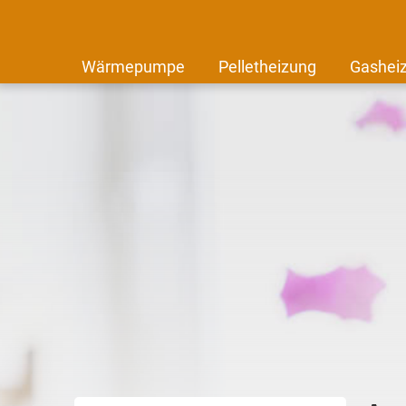
Wärmepumpe
Pelletheizung
Gashei