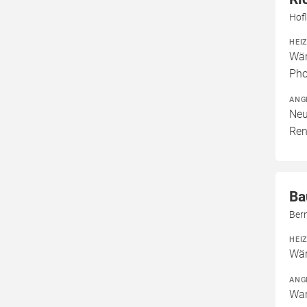
Hofl
HEI
Wär
Pho
ANG
Neu
Ren
Ba
Bern
HEI
Wär
ANG
War