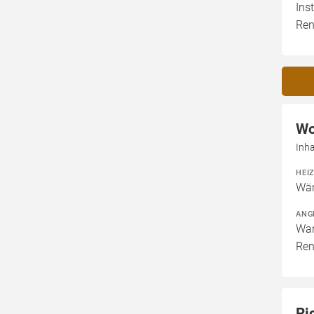
Ins
Ren
Wo
Inha
HEI
Wär
ANG
War
Ren
Ri