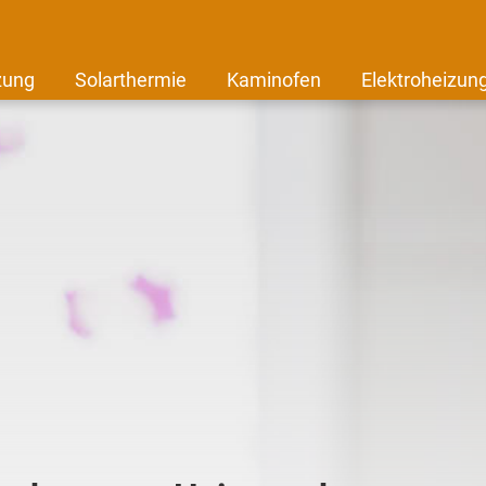
zung
Solarthermie
Kaminofen
Elektroheizun