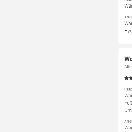
Wär
ANG
War
Hyd
Wo
Alte
HEI
Wär
Fuß
Um
ANG
War