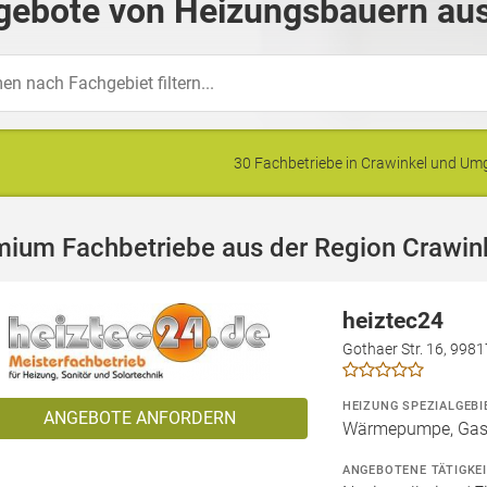
gebote von Heizungsbauern aus
30 Fachbetriebe in Crawinkel und U
mium Fachbetriebe aus der Region Crawin
heiztec24
Gothaer Str. 16, 998
HEIZUNG SPEZIALGEBI
ANGEBOTE ANFORDERN
Wärmepumpe, Gashe
ANGEBOTENE TÄTIGKE