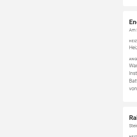
En
Am 
HEI
Hei
ANG
War
Ins
Bat
von
Ra
Ste
HEI