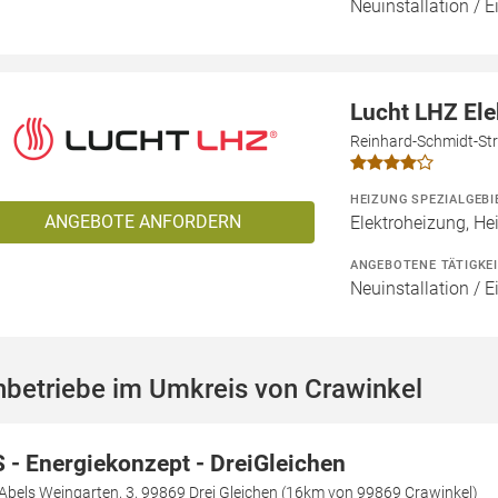
Neuinstallation / 
Lucht LHZ El
Reinhard-Schmidt-Str
HEIZUNG SPEZIALGEBI
ANGEBOTE ANFORDERN
Elektroheizung, He
ANGEBOTENE TÄTIGKE
Neuinstallation / 
hbetriebe im Umkreis von Crawinkel
 - Energiekonzept - DreiGleichen
Abels Weingarten, 3, 99869 Drei Gleichen (16km von 99869 Crawinkel)