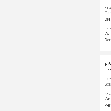
HEI
Gas
Bre
ANG
War
Ren
ja
Kind
HEI
Sol
ANG
War
Ver