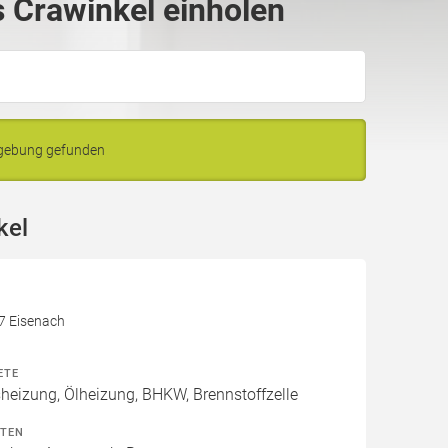
 Crawinkel einholen
mgebung gefunden
kel
17 Eisenach
ETE
izung, Ölheizung, BHKW, Brennstoffzelle
ITEN