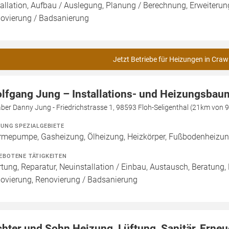
tallation, Aufbau / Auslegung, Planung / Berechnung, Erweiteru
ovierung / Badsanierung
Jetzt Betriebe für Heizungen in Craw
lfgang Jung – Installations- und Heizungsbau
ber Danny Jung - Friedrichstrasse 1, 98593 Floh-Seligenthal (21km von 
ZUNG SPEZIALGEBIETE
mepumpe, Gasheizung, Ölheizung, Heizkörper, Fußbodenheizu
EBOTENE TÄTIGKEITEN
tung, Reparatur, Neuinstallation / Einbau, Austausch, Beratung,
ovierung, Renovierung / Badsanierung
chter und Sohn Heizung, Lüftung, Sanitär, Erne