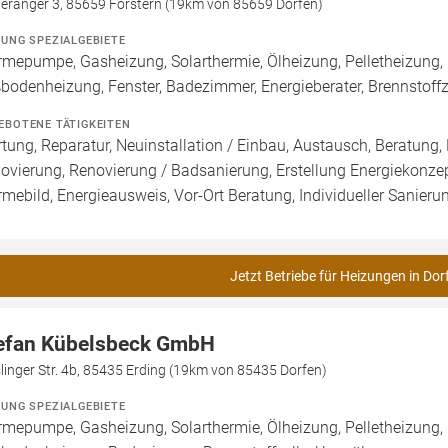
geranger 3, 85659 Forstern (19km von 85659 Dorfen)
ZUNG SPEZIALGEBIETE
mepumpe, Gasheizung, Solarthermie, Ölheizung, Pelletheizung, 
bodenheizung, Fenster, Badezimmer, Energieberater, Brennstoff
EBOTENE TÄTIGKEITEN
tung, Reparatur, Neuinstallation / Einbau, Austausch, Beratung,
ovierung, Renovierung / Badsanierung, Erstellung Energiekonzep
mebild, Energieausweis, Vor-Ort Beratung, Individueller Sanier
Jetzt Betriebe für Heizungen in Dor
efan Kübelsbeck GmbH
linger Str. 4b, 85435 Erding (19km von 85435 Dorfen)
ZUNG SPEZIALGEBIETE
mepumpe, Gasheizung, Solarthermie, Ölheizung, Pelletheizung, 