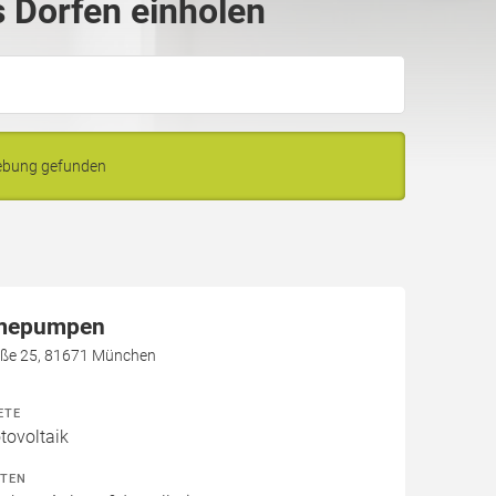
 Dorfen einholen
gebung gefunden
mepumpen
aße 25, 81671 München
ETE
ovoltaik
ITEN