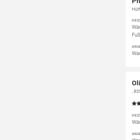
Pf
Hüt
HEI
Wär
Fuß
ANG
War
Ol
, 8
HEI
Wär
ANG