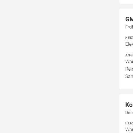
GM
Frei
HEI
Ele
ANG
War
Rei
San
Ko
Dirn
HEI
Wär