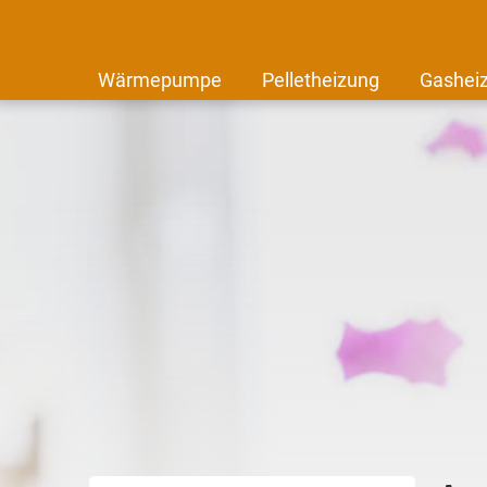
Wärmepumpe
Pelletheizung
Gashei