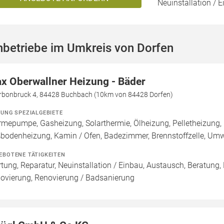
Neuinstallation / E
hbetriebe im Umkreis von Dorfen
x Oberwallner Heizung - Bäder
rbonbruck 4, 84428 Buchbach (10km von 84428 Dorfen)
ZUNG SPEZIALGEBIETE
mepumpe, Gasheizung, Solarthermie, Ölheizung, Pelletheizung, 
bodenheizung, Kamin / Ofen, Badezimmer, Brennstoffzelle, U
EBOTENE TÄTIGKEITEN
tung, Reparatur, Neuinstallation / Einbau, Austausch, Beratung,
ovierung, Renovierung / Badsanierung