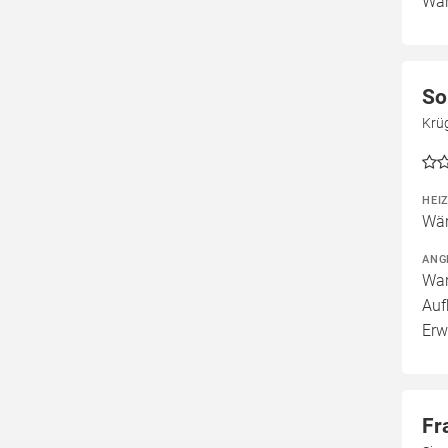
War
So
Krü
HEI
Wär
ANG
War
Auf
Erw
Fr