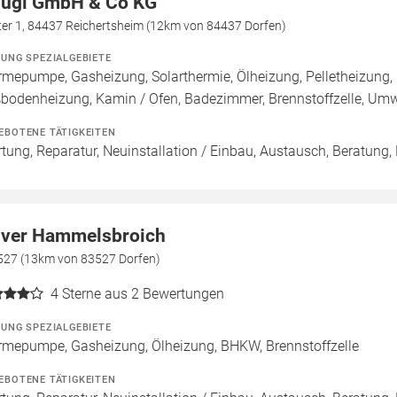
lügl GmbH & Co KG
ter 1, 84437 Reichertsheim (12km von 84437 Dorfen)
ZUNG SPEZIALGEBIETE
mepumpe, Gasheizung, Solarthermie, Ölheizung, Pelletheizung, 
bodenheizung, Kamin / Ofen, Badezimmer, Brennstoffzelle, U
EBOTENE TÄTIGKEITEN
tung, Reparatur, Neuinstallation / Einbau, Austausch, Beratung,
iver Hammelsbroich
3527 (13km von 83527 Dorfen)
4
Sterne aus 2 Bewertungen
ZUNG SPEZIALGEBIETE
mepumpe, Gasheizung, Ölheizung, BHKW, Brennstoffzelle
EBOTENE TÄTIGKEITEN