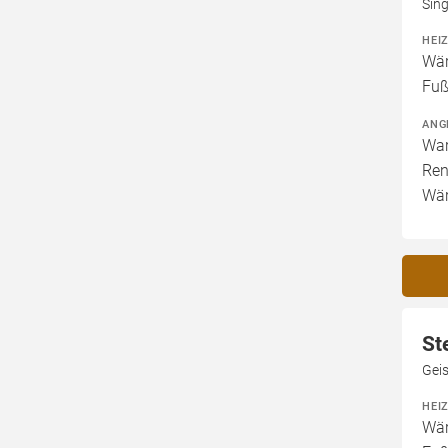
Sin
HEI
Wär
Fuß
ANG
War
Ren
Wär
St
Geis
HEI
Wär