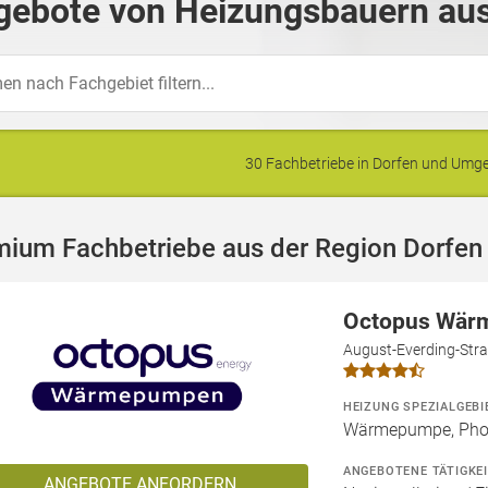
gebote von Heizungsbauern aus
30 Fachbetriebe in Dorfen und Um
mium Fachbetriebe aus der Region Dorfen
Octopus Wär
August-Everding-Str
HEIZUNG SPEZIALGEBI
Wärmepumpe, Phot
ANGEBOTENE TÄTIGKE
ANGEBOTE ANFORDERN