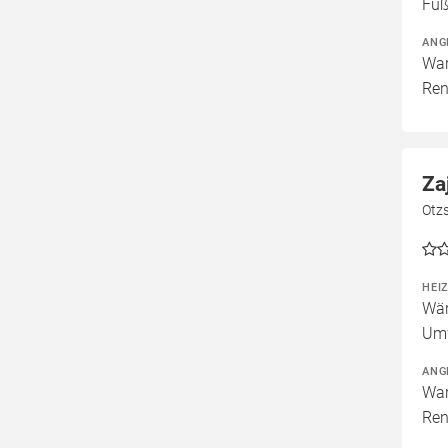
Fuß
ANG
War
Ren
Za
Otz
HEI
Wär
Um
ANG
War
Ren