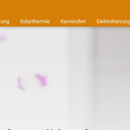
zung
Solarthermie
Kaminofen
Elektroheizun