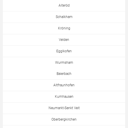
Aiteröd
Schalkham
Kröning
Velden
Egglkofen
Wurmsham
Baierbach
Altfraunhofen
Kumhausen
Neumarkt-Sankt Veit
Oberbergkirchen