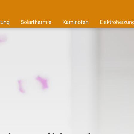
zung
Solarthermie
Kaminofen
Elektroheizun