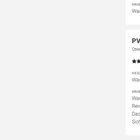
ANG
War
PV
Oss
HEI
Wär
ANG
War
Rei
Dac
Sic