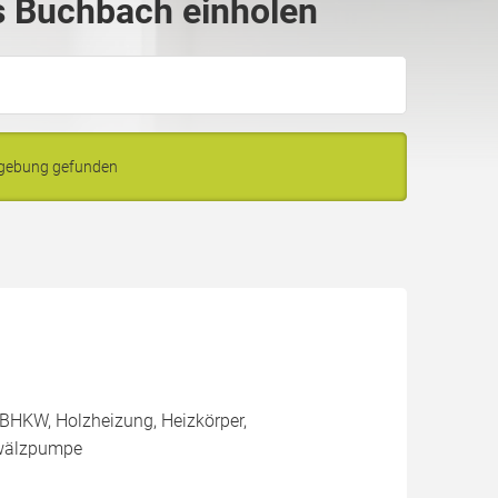
 Buchbach einholen
mgebung gefunden
BHKW, Holzheizung, Heizkörper,
mwälzpumpe