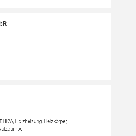
GbR
BHKW, Holzheizung, Heizkörper,
mwälzpumpe