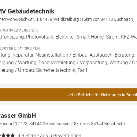
V Gebäudetechnik
iherr-von-Lösch-Str. 4, 84478 Waldkraiburg (15km von 84478 Buchbach)
ZUNG SPEZIALGEBIETE
ktroheizung, Photovoltaik, Elektriker, Smart Home, Strom, KFZ W
EBOTENE TÄTIGKEITEN
tung, Reparatur, Neuinstallation / Einbau, Austausch, Beratung, 
nigung / Wartung, Dach Vermietung / Verpachtung, Wartung / Opt
ierung / Umbau, Sicherheitstechnik, Tarif
Jetzt Betriebe für Heizungen in Buch
rasser GmbH
ensdorf 12 1/3, 84144 Geisenhausen (18km von 84144 Buchbach)
4.8
Sterne aus 5 Bewertungen