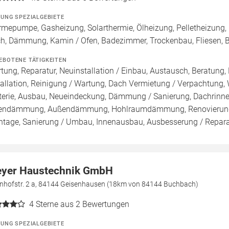
ZUNG SPEZIALGEBIETE
mepumpe, Gasheizung, Solarthermie, Ölheizung, Pelletheizung, 
h, Dämmung, Kamin / Ofen, Badezimmer, Trockenbau, Fliesen, 
EBOTENE TÄTIGKEITEN
tung, Reparatur, Neuinstallation / Einbau, Austausch, Beratung,
tallation, Reinigung / Wartung, Dach Vermietung / Verpachtung,
terie, Ausbau, Neueindeckung, Dämmung / Sanierung, Dachrinn
endämmung, Außendämmung, Hohlraumdämmung, Renovierung, 
tage, Sanierung / Umbau, Innenausbau, Ausbesserung / Reparat
yer Haustechnik GmbH
nhofstr. 2 a, 84144 Geisenhausen (18km von 84144 Buchbach)
4
Sterne aus 2 Bewertungen
ZUNG SPEZIALGEBIETE