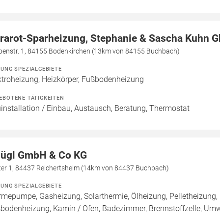
frarot-Sparheizung, Stephanie & Sascha Kuhn 
benstr. 1, 84155 Bodenkirchen (13km von 84155 Buchbach)
ZUNG SPEZIALGEBIETE
ktroheizung, Heizkörper, Fußbodenheizung
EBOTENE TÄTIGKEITEN
installation / Einbau, Austausch, Beratung, Thermostat
lügl GmbH & Co KG
ter 1, 84437 Reichertsheim (14km von 84437 Buchbach)
ZUNG SPEZIALGEBIETE
mepumpe, Gasheizung, Solarthermie, Ölheizung, Pelletheizung, 
bodenheizung, Kamin / Ofen, Badezimmer, Brennstoffzelle, U