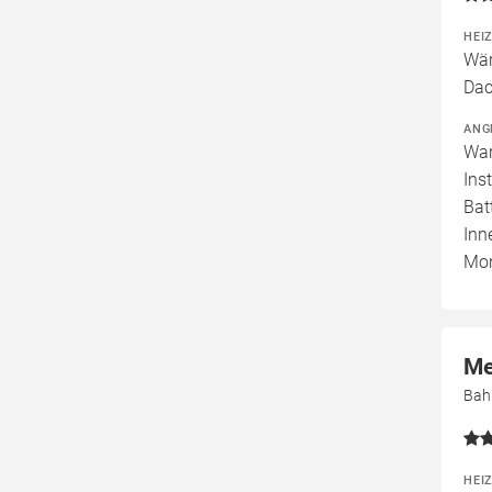
HEI
Wär
Dac
ANG
War
Ins
Bat
Inn
Mon
Me
Bah
HEI