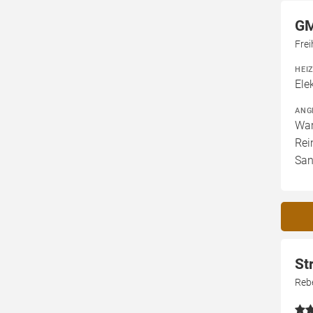
GM
Fre
HEI
Ele
ANG
War
Rei
San
St
Reb