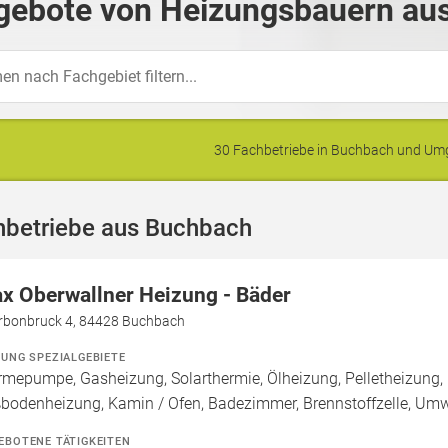
gebote von Heizungsbauern aus
30 Fachbetriebe in Buchbach und U
hbetriebe aus Buchbach
x Oberwallner Heizung - Bäder
rbonbruck 4, 84428 Buchbach
ZUNG SPEZIALGEBIETE
mepumpe, Gasheizung, Solarthermie, Ölheizung, Pelletheizung, 
bodenheizung, Kamin / Ofen, Badezimmer, Brennstoffzelle, U
EBOTENE TÄTIGKEITEN