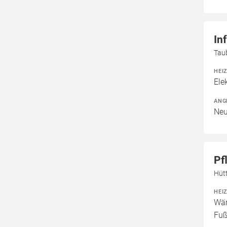
In
Tau
HEI
Ele
ANG
Neu
Pf
Hüt
HEI
Wär
Fuß