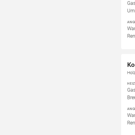
Gas
Um
ANG
War
Ren
Ko
Hol
HEI
Gas
Bre
ANG
War
Ren