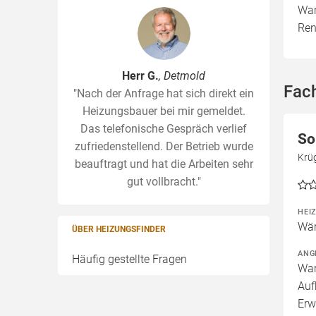
War
Ren
Herr G.
, Detmold
Fac
"Nach der Anfrage hat sich direkt ein
Heizungsbauer bei mir gemeldet.
Das telefonische Gespräch verlief
So
zufriedenstellend. Der Betrieb wurde
Krü
beauftragt und hat die Arbeiten sehr
gut vollbracht."
HEI
Wär
ÜBER HEIZUNGSFINDER
ANG
Häufig gestellte Fragen
War
Auf
Erw