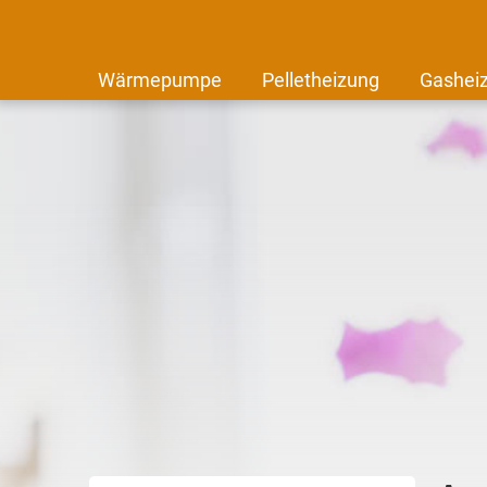
Wärmepumpe
Pelletheizung
Gashei