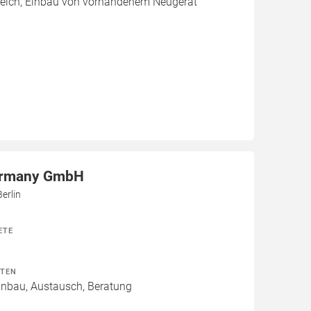
leich, Einbau von vorhandenem Neugerät
ermany GmbH
erlin
ETE
ITEN
Einbau, Austausch, Beratung