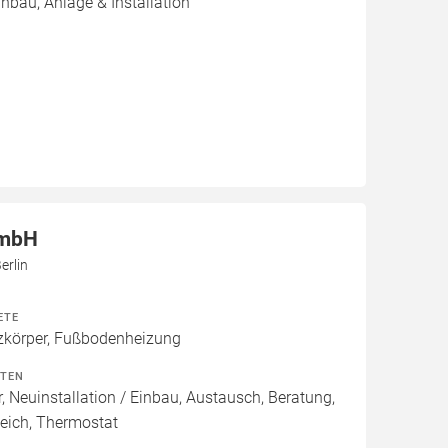
inbau, Anlage & Installation
GmbH
erlin
ETE
körper, Fußbodenheizung
ITEN
, Neuinstallation / Einbau, Austausch, Beratung,
eich, Thermostat