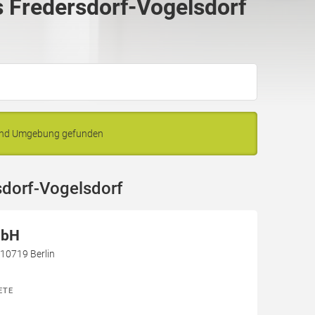
 Fredersdorf-Vogelsdorf
 und Umgebung gefunden
sdorf-Vogelsdorf
mbH
 10719 Berlin
ETE