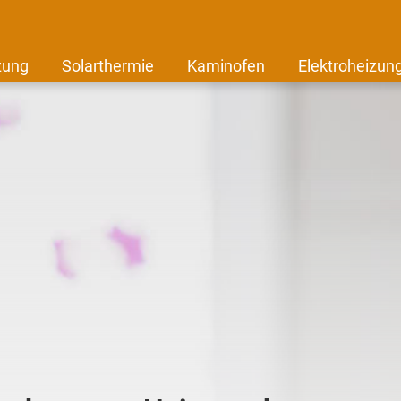
zung
Solarthermie
Kaminofen
Elektroheizun