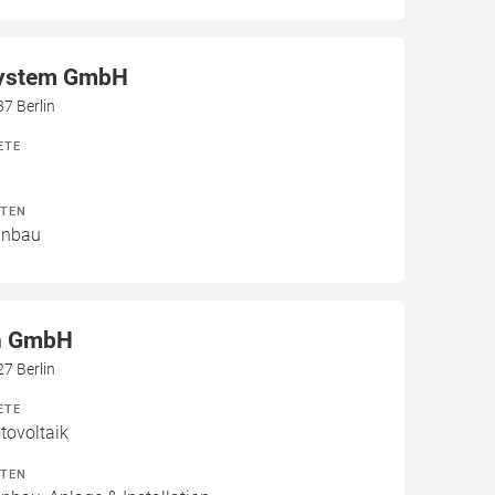
ystem GmbH
7 Berlin
ETE
ITEN
Einbau
en GmbH
7 Berlin
ETE
ovoltaik
ITEN