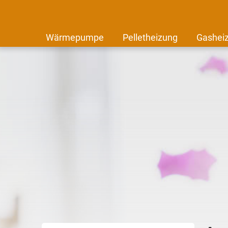
Wärmepumpe
Pelletheizung
Gashei