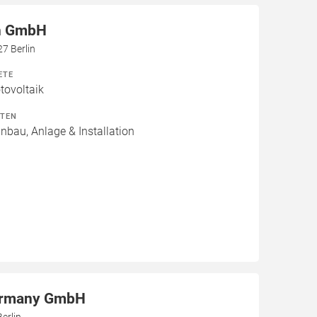
en GmbH
7 Berlin
ETE
ovoltaik
ITEN
inbau, Anlage & Installation
ermany GmbH