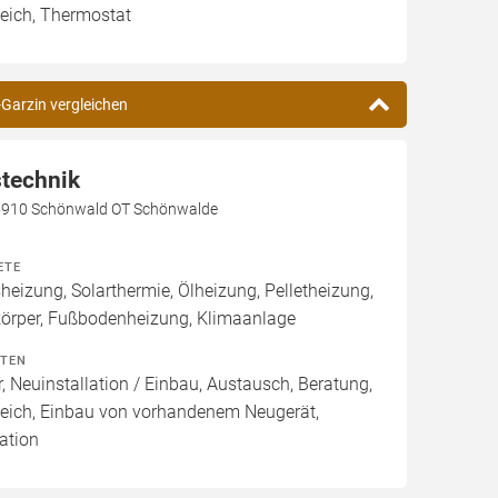
eich, Thermostat
-Garzin vergleichen
technik
5910 Schönwald OT Schönwalde
ETE
izung, Solarthermie, Ölheizung, Pelletheizung,
körper, Fußbodenheizung, Klimaanlage
ITEN
, Neuinstallation / Einbau, Austausch, Beratung,
leich, Einbau von vorhandenem Neugerät,
ation