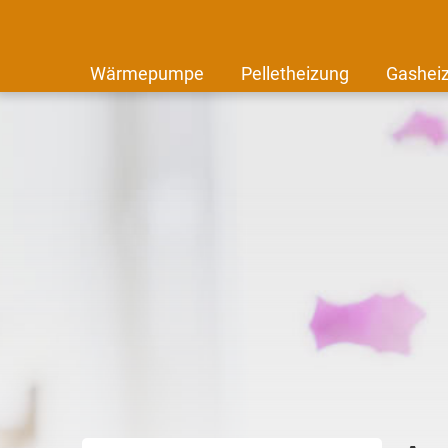
Wärmepumpe
Pelletheizung
Gashei