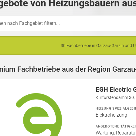
gebote von Heizungsbauern aus
30 Fachbetriebe in Garzau-Garzin und
mium Fachbetriebe aus der Region Garzau
EGH Electric
Kurfürstendamm 30, 
HEIZUNG SPEZIALGEBI
Elektroheizung
ANGEBOTENE TÄTIGKE
Wartung, Reparatur