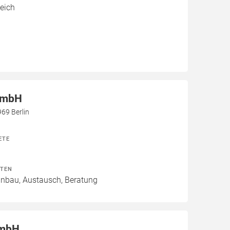
eich
GmbH
69 Berlin
ETE
ITEN
Einbau, Austausch, Beratung
GmbH