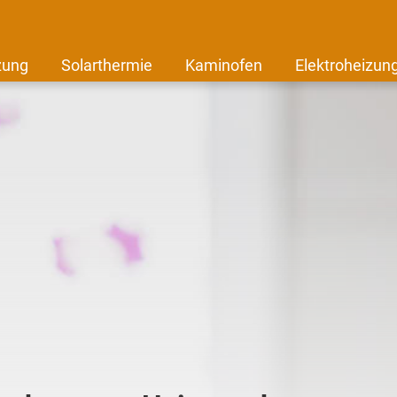
zung
Solarthermie
Kaminofen
Elektroheizun