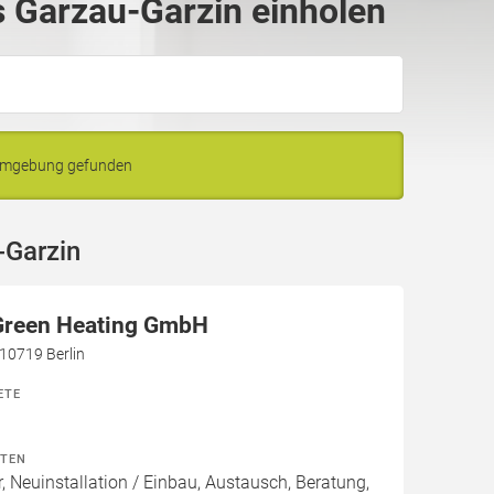
 Garzau-Garzin einholen
 Umgebung gefunden
-Garzin
 Green Heating GmbH
10719 Berlin
ETE
ITEN
, Neuinstallation / Einbau, Austausch, Beratung,