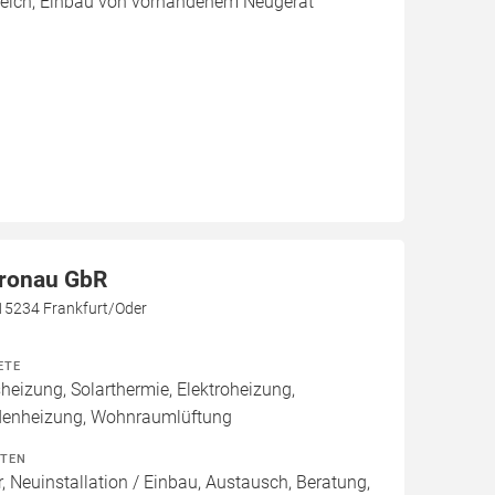
leich, Einbau von vorhandenem Neugerät
ronau GbR
15234 Frankfurt/Oder
ETE
izung, Solarthermie, Elektroheizung,
denheizung, Wohnraumlüftung
ITEN
, Neuinstallation / Einbau, Austausch, Beratung,