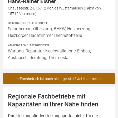
Hans-Rainer Elsner
Chausseestr. 24, 15712 Königs Wusterhausen (49km von
15712 Vierlinden)
HEIZUNG SPEZIALGEBIETE
Solarthermie, Ölheizung, BHKW, Holzheizung,
Heizkörper, Badezimmer, Brennstoffzelle
ANGEBOTENE TÄTIGKEITEN
Wartung, Reparatur, Neuinstallation / Einbau,
Austausch, Beratung, Thermostat
Ihr Fachbetrieb ist noch nicht gelistet? Jetzt anmelden!
Regionale Fachbetriebe mit
Kapazitäten in Ihrer Nähe finden
Das Heizungsfinder Heizungsportal bietet für die