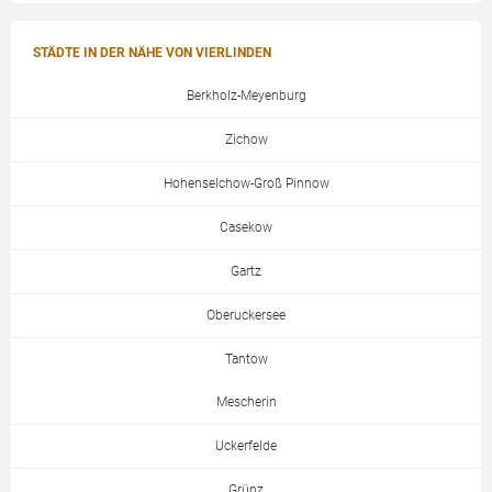
STÄDTE IN DER NÄHE VON VIERLINDEN
Berkholz-Meyenburg
Zichow
Hohenselchow-Groß Pinnow
Casekow
Gartz
Oberuckersee
Tantow
Mescherin
Uckerfelde
Grünz