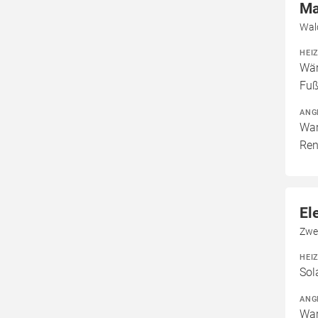
Ma
Wal
HEI
Wär
Fuß
ANG
War
Ren
El
Zwe
HEI
Sol
ANG
War