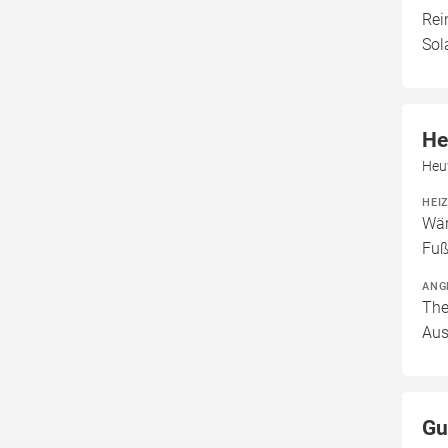
Rei
Sol
He
Heu
HEI
Wär
Fuß
ANG
The
Aus
Gu