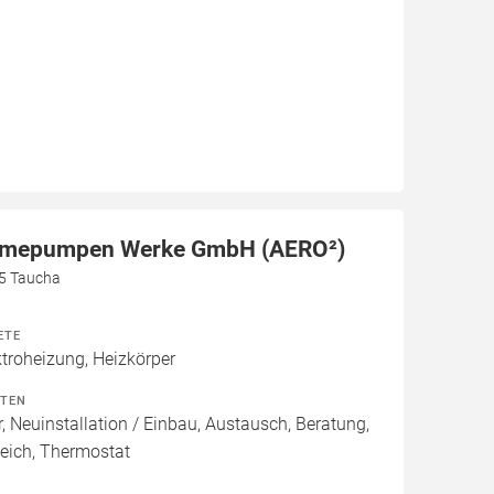
rmepumpen Werke GmbH (AERO²)
5 Taucha
ETE
roheizung, Heizkörper
ITEN
, Neuinstallation / Einbau, Austausch, Beratung,
eich, Thermostat