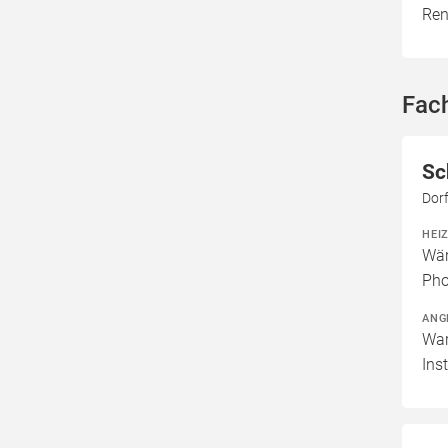
Ren
Fac
Sc
Dor
HEI
Wär
Pho
ANG
War
Ins