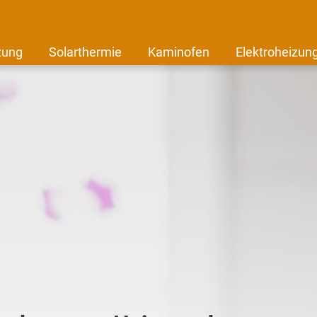
zung
Solarthermie
Kaminofen
Elektroheizun