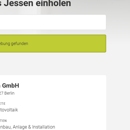
 Jessen einholen
gebung gefunden
en GmbH
7 Berlin
ETE
ovoltaik
ITEN
inbau, Anlage & Installation