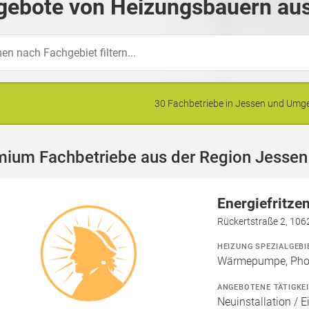
gebote von Heizungsbauern aus
30 Fachbetriebe in Jessen und Um
mium Fachbetriebe aus der Region Jessen
Energiefritz
Rückertstraße 2, 1062
HEIZUNG SPEZIALGEBI
Wärmepumpe, Phot
ANGEBOTENE TÄTIGKE
Neuinstallation / E