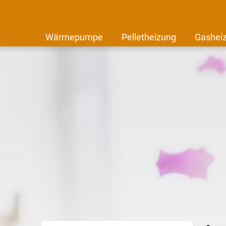
Wärmepumpe
Pelletheizung
Gashei