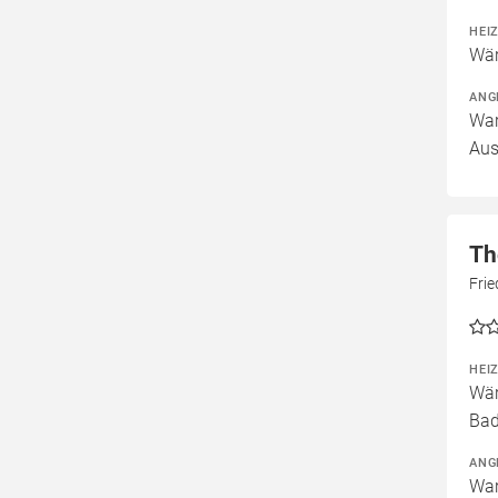
HEI
Wär
ANG
War
Aus
Th
Fri
HEI
Wär
Bad
ANG
War