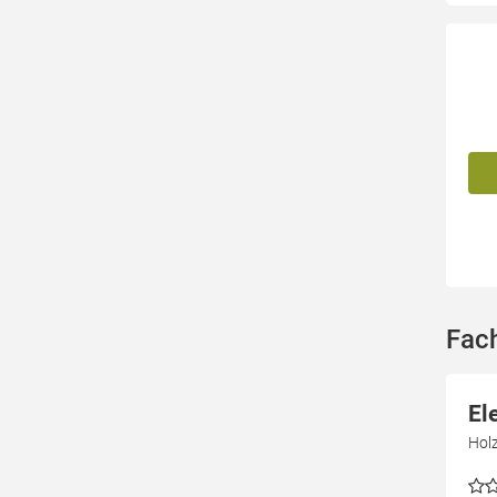
Fac
El
Holz