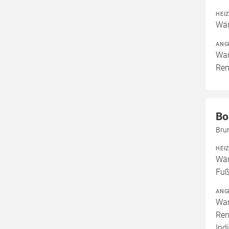
HEI
Wär
ANG
War
Ren
Bo
Bru
HEI
Wär
Fuß
ANG
War
Ren
Ind