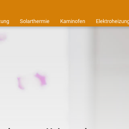
zung
Solarthermie
Kaminofen
Elektroheizun