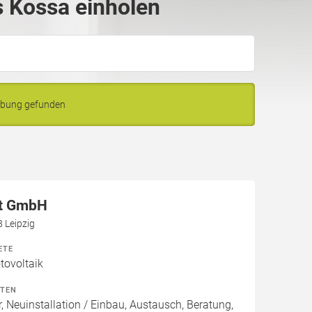
 Kossa einholen
ebung gefunden
at GmbH
 Leipzig
ETE
ovoltaik
ITEN
, Neuinstallation / Einbau, Austausch, Beratung,