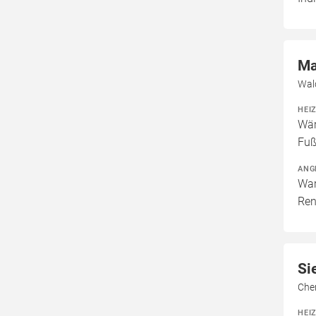
Ma
Wal
HEI
Wär
Fuß
ANG
War
Ren
Si
Che
HEI