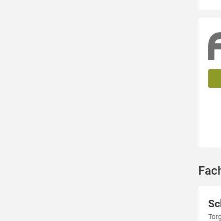
Fac
Sc
Tor