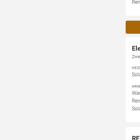
Ren
El
Zwe
HEI
Sol
ANG
War
Rei
Sol
RE