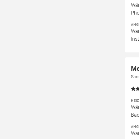
Wär
Pho
ANG
War
Ins
Me
Sand
HEI
Wär
Bad
ANG
War