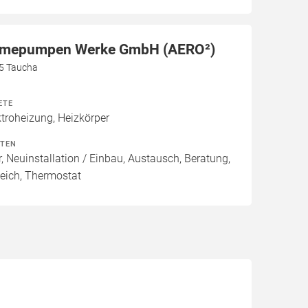
rmepumpen Werke GmbH (AERO²)
5 Taucha
ETE
roheizung, Heizkörper
ITEN
, Neuinstallation / Einbau, Austausch, Beratung,
eich, Thermostat