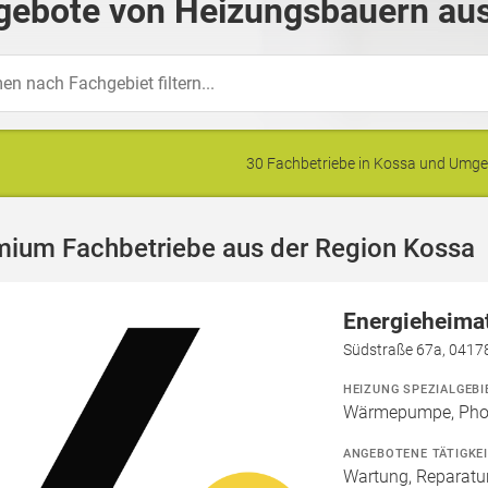
gebote von Heizungsbauern aus
30 Fachbetriebe in Kossa und Umg
mium Fachbetriebe aus der Region Kossa
Energieheim
Südstraße 67a, 04178
HEIZUNG SPEZIALGEBI
Wärmepumpe, Phot
ANGEBOTENE TÄTIGKE
Wartung, Reparatur