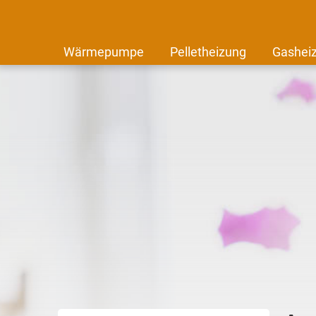
Wärmepumpe
Pelletheizung
Gashei