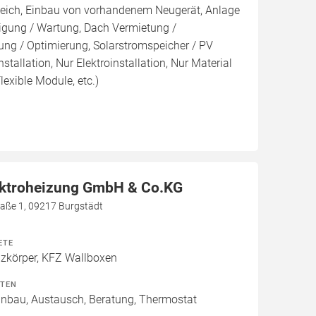
leich, Einbau von vorhandenem Neugerät, Anlage
inigung / Wartung, Dach Vermietung /
ng / Optimierung, Solarstromspeicher / PV
nstallation, Nur Elektroinstallation, Nur Material
lexible Module, etc.)
ektroheizung GmbH & Co.KG
aße 1, 09217 Burgstädt
ETE
izkörper, KFZ Wallboxen
ITEN
Einbau, Austausch, Beratung, Thermostat