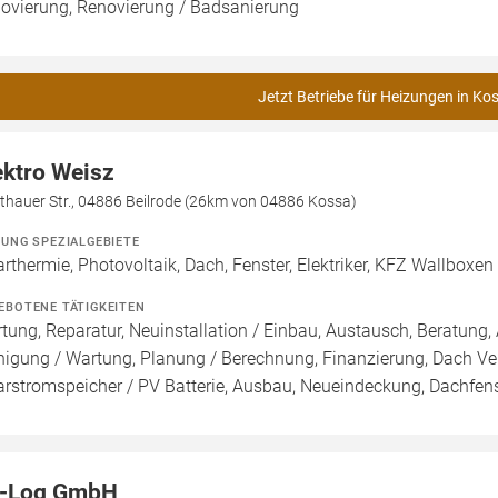
ovierung, Renovierung / Badsanierung
Jetzt Betriebe für Heizungen in Ko
ektro Weisz
thauer Str., 04886 Beilrode (26km von 04886 Kossa)
ZUNG SPEZIALGEBIETE
arthermie, Photovoltaik, Dach, Fenster, Elektriker, KFZ Wallboxen
EBOTENE TÄTIGKEITEN
tung, Reparatur, Neuinstallation / Einbau, Austausch, Beratung, 
nigung / Wartung, Planung / Berechnung, Finanzierung, Dach Ve
arstromspeicher / PV Batterie, Ausbau, Neueindeckung, Dachfen
-Log GmbH