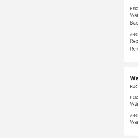
HEI
Wär
Bad
ANG
Rep
Ren
We
Rudo
HEI
Wär
ANG
War