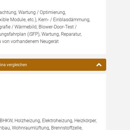
pachtung, Wartung / Optimierung,
exible Module, etc.), Kern- / Einblasdämmung,
rafie / Wärmebild, Blower-Door-Test /
rungsfahrplan (iSFP), Wartung, Reparatur,
bau von vorhandenem Neugerät
öna vergleichen
BHKW, Holzheizung, Elektroheizung, Heizkörper,
nbau, Wohnraumlüftung, Brennstoffzelle,