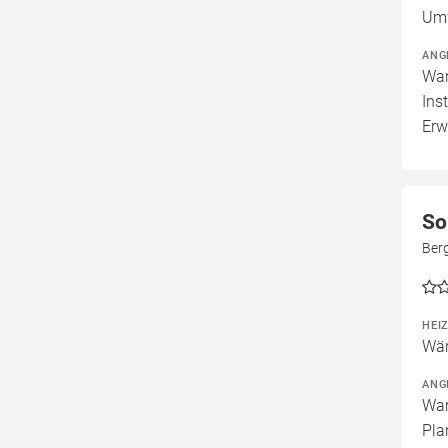
Um
ANG
War
Ins
Erw
So
Ber
HEI
Wär
ANG
War
Pla