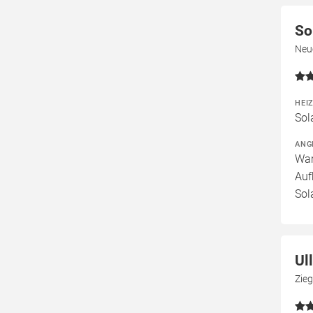
So
Neu
HEI
Sol
ANG
War
Auf
Sol
Ul
Zieg