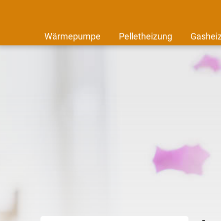
Wärmepumpe
Pelletheizung
Gashei