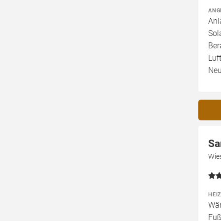
ANG
Anl
Sol
Ber
Luf
Neu
Sa
Wie
HEI
Wär
Fuß