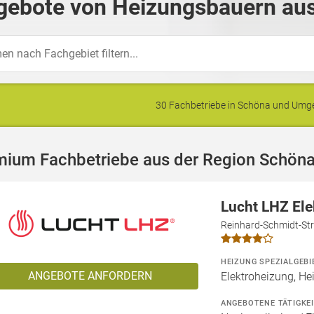
gebote von Heizungsbauern aus
30 Fachbetriebe in Schöna und Um
mium Fachbetriebe aus der Region Schön
Lucht LHZ El
Reinhard-Schmidt-Str
HEIZUNG SPEZIALGEBI
ANGEBOTE ANFORDERN
Elektroheizung, He
ANGEBOTENE TÄTIGKE