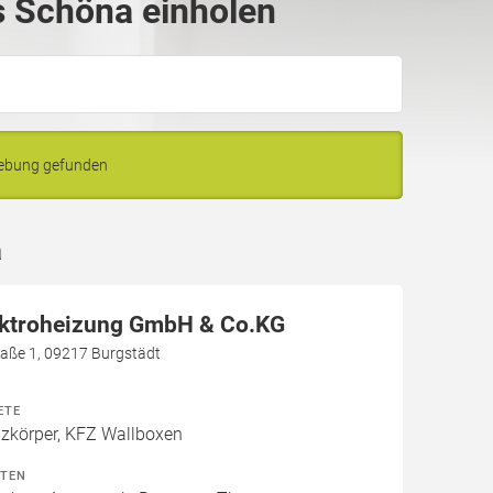
 Schöna einholen
gebung gefunden
a
ektroheizung GmbH & Co.KG
aße 1, 09217 Burgstädt
ETE
izkörper, KFZ Wallboxen
ITEN