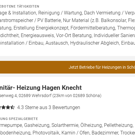
EBOTENE TÄTIGKEITEN
age & Installation, Reinigung / Wartung, Dach Vermietung / Ver
arstromspeicher / PV Batterie, Nur Material (z.B. Balkonsolar, Fl
atung, Erstellung Energiekonzept, Fördermittelberatung, Thermog
tdichtheit, Energieausweis, Vor-Ort Beratung, Individueller Sanie
installation / Einbau, Austausch, Hydraulischer Abgleich, Ein
Jetzt Betriebe für Heizungen in Sch
nitär- Heizung Hagen Knecht
senweg 4, 02689 Wehrsdorf (23km von 02689 Schöna)
4.3
Sterne aus 3 Bewertungen
ZUNG SPEZIALGEBIETE
mepumpe, Gasheizung, Solarthermie, Ölheizung, Pelletheizung, 
bodenheizung, Photovoltaik, Kamin / Ofen, Badezimmer, Trocke