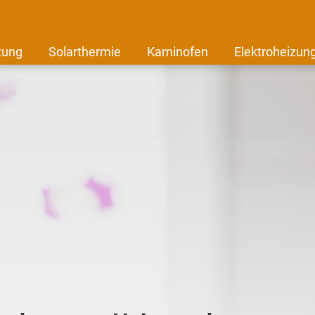
zung
Solarthermie
Kaminofen
Elektroheizun