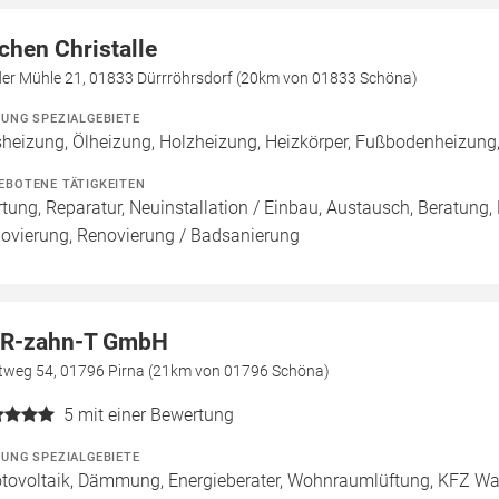
chen Christalle
der Mühle 21, 01833 Dürrröhrsdorf (20km von 01833 Schöna)
ZUNG SPEZIALGEBIETE
heizung, Ölheizung, Holzheizung, Heizkörper, Fußbodenheizun
EBOTENE TÄTIGKEITEN
tung, Reparatur, Neuinstallation / Einbau, Austausch, Beratung,
ovierung, Renovierung / Badsanierung
R-zahn-T GmbH
tweg 54, 01796 Pirna (21km von 01796 Schöna)
5
mit einer Bewertung
ZUNG SPEZIALGEBIETE
tovoltaik, Dämmung, Energieberater, Wohnraumlüftung, KFZ Wa