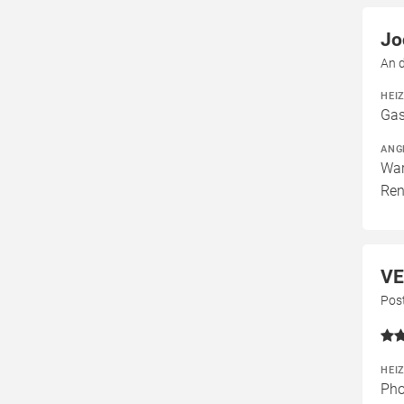
Jo
An 
HEI
Gas
ANG
War
Ren
VE
Pos
HEI
Pho