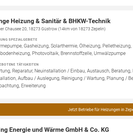
nge Heizung & Sanitär & BHKW-Technik
uer Chausee 20, 18273 Güstrow (14km von 18273 Zepelin)
ZUNG SPEZIALGEBIETE
mepumpe, Gasheizung, Solarthermie, Ölheizung, Pelletheizung, 
bodenheizung, Photovoltaik, Brennstoffzelle, Umwälzpumpe
EBOTENE TÄTIGKEITEN
tung, Reparatur, Neuinstallation / Einbau, Austausch, Beratung,
tallation, Aufbau / Auslegung, Reinigung / Wartung, Planung / 
pachtung, Erweiterung
Jetzt Betriebe für Heizungen in Zepe
ing Energie und Wärme GmbH & Co. KG