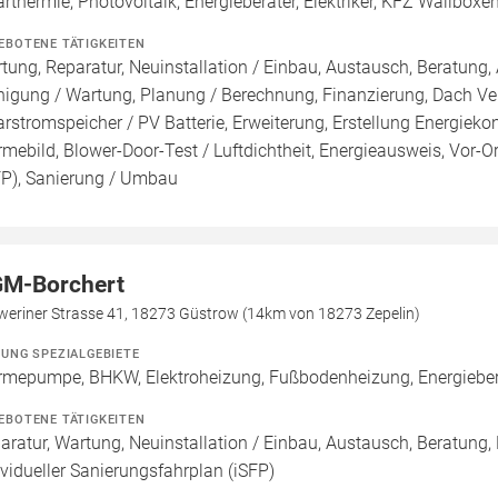
arthermie, Photovoltaik, Energieberater, Elektriker, KFZ Wallboxe
EBOTENE TÄTIGKEITEN
tung, Reparatur, Neuinstallation / Einbau, Austausch, Beratung, 
nigung / Wartung, Planung / Berechnung, Finanzierung, Dach Ve
arstromspeicher / PV Batterie, Erweiterung, Erstellung Energieko
mebild, Blower-Door-Test / Luftdichtheit, Energieausweis, Vor-Or
FP), Sanierung / Umbau
M-Borchert
weriner Strasse 41, 18273 Güstrow (14km von 18273 Zepelin)
ZUNG SPEZIALGEBIETE
mepumpe, BHKW, Elektroheizung, Fußbodenheizung, Energieberat
EBOTENE TÄTIGKEITEN
aratur, Wartung, Neuinstallation / Einbau, Austausch, Beratung, 
ividueller Sanierungsfahrplan (iSFP)