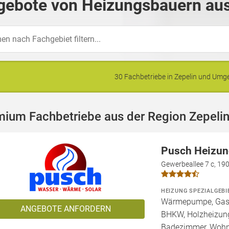
gebote von Heizungsbauern aus
30 Fachbetriebe in Zepelin und Um
mium Fachbetriebe aus der Region Zepeli
Pusch Heizun
Gewerbeallee 7 c, 190
HEIZUNG SPEZIALGEBI
Wärmepumpe, Gashe
ANGEBOTE ANFORDERN
BHKW, Holzheizung
Badezimmer, Wohn