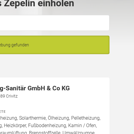
 Zepelin einholen
gebung gefunden
n
g-Sanitär GmbH & Co KG
89 Crivitz
ETE
izung, Solarthermie, Ölheizung, Pelletheizung,
, Heizkörper, Fußbodenheizung, Kamin / Ofen,
raumlüftung, Brennstoffzelle, Umwälzpumpe