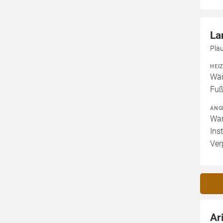
La
Pla
HEI
Wär
Fuß
ANG
War
Ins
Ver
Ar