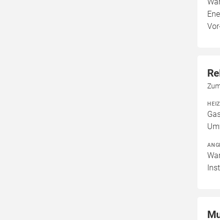
War
Ene
Vor
Re
Zum
HEI
Gas
Um
ANG
War
Ins
Mu