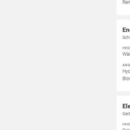
Ren
En
Sch
HEI
Wär
ANG
Hyd
Blo
El
Ger
HEI