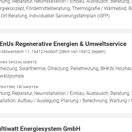
tung, Reparatur, Neuinstallation / Einbau, Austausch, Beratung, 
rgiekonzept, Fördermittelberatung, Thermografie / Wärmebild, Bl
-Ort Beratung, Individueller Sanierungsfahrplan (iSFP)
EnUs Regenerative Energien & Umweltservice
 Möwenteich 11, 19412 Holdorf (28km von 19412 Zepelin)
ZUNG SPEZIALGEBIETE
heizung, Solarthermie, Ölheizung, Pelletheizung, BHKW, Holzheizu
wälzpumpe
EBOTENE TÄTIGKEITEN
tung, Reparatur, Neuinstallation / Einbau, Austausch, Beratung,
tallation, Aufbau / Auslegung, Planung / Berechnung, Wartung /
ltiwatt Energiesystem GmbH