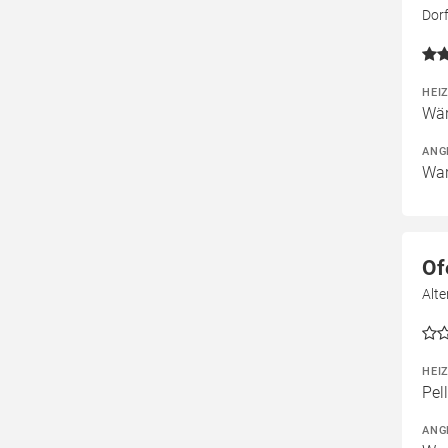
Dor
HEI
Wär
ANG
War
Of
Alte
HEI
Pel
ANG