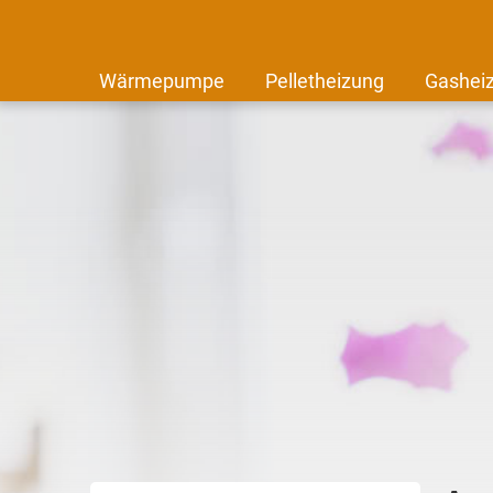
Wärmepumpe
Pelletheizung
Gashei