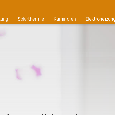
zung
Solarthermie
Kaminofen
Elektroheizun