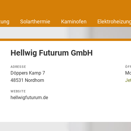
zung
Solarthermie
Kaminofen
Elektroheizun
Hellwig Futurum GmbH
ADRESSE
ÖF
Döppers Kamp 7
Mo.
48531 Nordhorn
Je
WEBSITE
hellwigfuturum.de