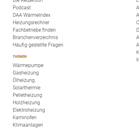
Die Redaktion
L
Podcast
A
DAA WärmeIndex
A
Heizungsrechner
O
Fachbetriebe finden
D
Branchenverzeichnis
A
Häufig gestellte Fragen
A
K
THEMEN
I
Wärmepumpe
Gasheizung
Ölheizung
Solarthermie
Pelletheizung
Holzheizung
Elektroheizung
Kaminofen
Klimaanlagen