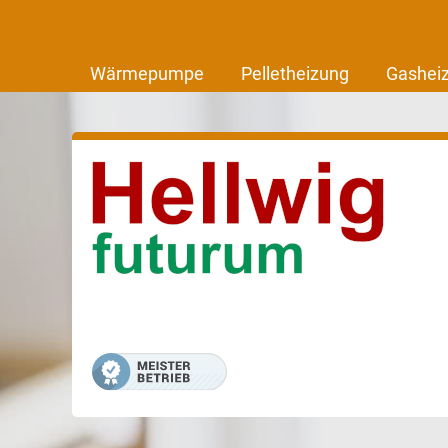
Wärmepumpe
Pelletheizung
Gashei