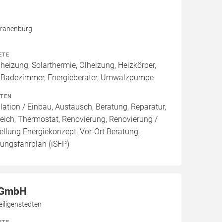
Kranenburg
ETE
izung, Solarthermie, Ölheizung, Heizkörper,
 Badezimmer, Energieberater, Umwälzpumpe
ITEN
lation / Einbau, Austausch, Beratung, Reparatur,
eich, Thermostat, Renovierung, Renovierung /
ellung Energiekonzept, Vor-Ort Beratung,
rungsfahrplan (iSFP)
r GmbH
eiligenstedten