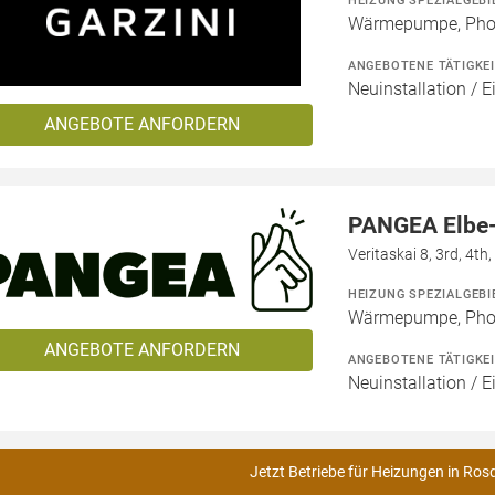
HEIZUNG SPEZIALGEBI
Wärmepumpe, Phot
ANGEBOTENE TÄTIGKE
Neuinstallation / E
ANGEBOTE ANFORDERN
PANGEA Elbe
Veritaskai 8, 3rd, 4t
HEIZUNG SPEZIALGEBI
Wärmepumpe, Phot
ANGEBOTE ANFORDERN
ANGEBOTENE TÄTIGKE
Neuinstallation / E
Jetzt Betriebe für Heizungen in Ros