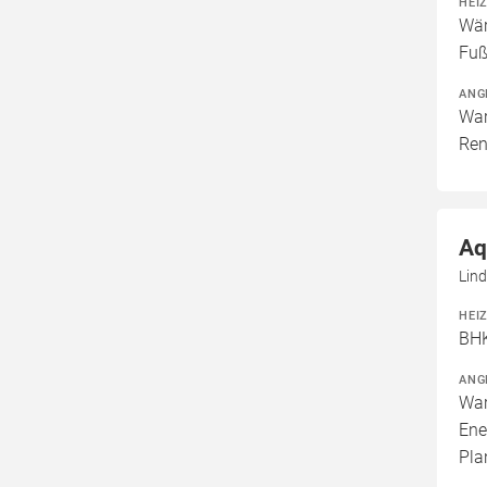
HEI
Wär
Fuß
ANG
War
Ren
Aq
Lind
HEI
BHK
ANG
War
Ene
Pla