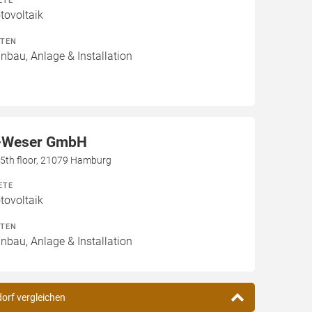
ETE
ovoltaik
ITEN
inbau, Anlage & Installation
-Weser GmbH
h, 5th floor, 21079 Hamburg
ETE
ovoltaik
ITEN
inbau, Anlage & Installation
dorf vergleichen