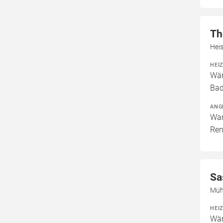
Th
Heis
HEI
Wär
Ba
ANG
War
Ren
Sa
Mühl
HEI
Wär