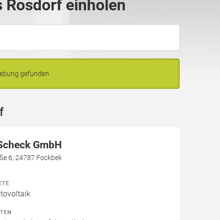
 Rosdorf einholen
gebung gefunden
f
 Scheck GmbH
aße 6, 24787 Fockbek
ETE
ovoltaik
ITEN