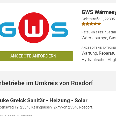
GWS Wärmes
Geierstraße 1, 2230
HEIZUNG SPEZIALGEBI
Wärmepumpe, Gas
ANGEBOTENE TÄTIGKE
Wartung, Reparatur
ANGEBOTE ANFORDERN
Hydraulischer Abg
hbetriebe im Umkreis von Rosdorf
uke Grelck Sanitär - Heizung - Solar
edensweg 19, 25548 Kellinghusen (2km von 25548 Rosdorf)