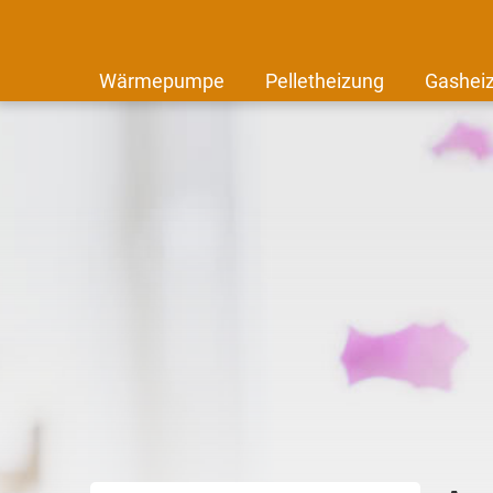
Wärmepumpe
Pelletheizung
Gashei