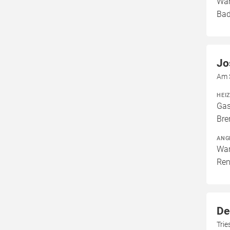
War
Bad
Jo
Am 
HEI
Gas
Bre
ANG
War
Ren
De
Tri