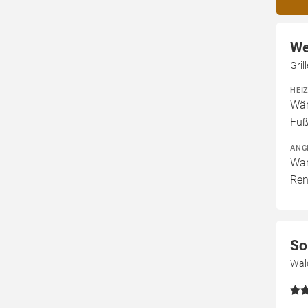
We
Gri
HEI
Wär
Fuß
ANG
War
Ren
So
Wal