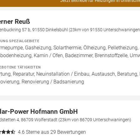
Jetzt Betriebe für Heizungen in Untersch
rner Reuß
llenbuckring 57 b, 91550 Dinkelsbühl (23km von 91550 Unterschwaningen
ZUNG SPEZIALGEBIETE
mepumpe, Gasheizung, Solarthermie, Ölheizung, Pelletheizung, 
bodenheizung, Kamin / Ofen, Badezimmer, Brennstoffzelle, U
EBOTENE TÄTIGKEITEN
tung, Reparatur, Neuinstallation / Einbau, Austausch, Beratung,
ovierung, Renovierung / Badsanierung
lar-Power Hofmann GmbH
dstetten 4, 86709 Wolferstadt (23km von 86709 Unterschwaningen)
4.6
Sterne aus 29 Bewertungen