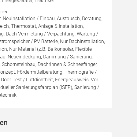
 Energieberater, Elektriker
ITEN
, Neuinstallation / Einbau, Austausch, Beratung,
eich, Thermostat, Anlage & Installation,
ng, Dach Vermietung / Verpachtung, Wartung /
tromspeicher / PV Batterie, Nur Dachinstallation,
tion, Nur Material (z.B. Balkonsolar, Flexible
sbau, Neueindeckung, Dämmung / Sanierung,
, Schornsteinbau, Dachrinnen & Schneefänger,
konzept, Fördermittelberatung, Thermografie /
Door-Test / Luftdichtheit, Energieausweis, Vor-
idueller Sanierungsfahrplan (iSFP), Sanierung /
stechnik
gen