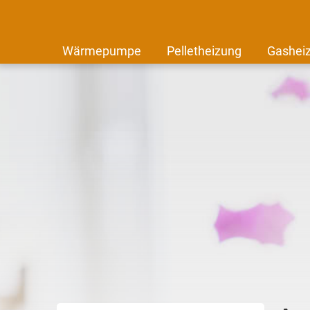
Wärmepumpe
Pelletheizung
Gashei