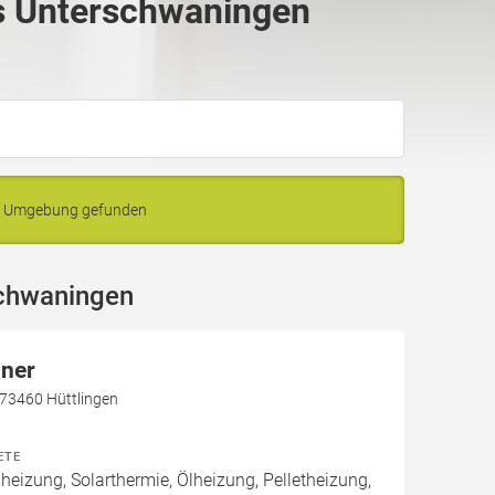
s Unterschwaningen
nd Umgebung gefunden
schwaningen
nner
 73460 Hüttlingen
ETE
izung, Solarthermie, Ölheizung, Pelletheizung,