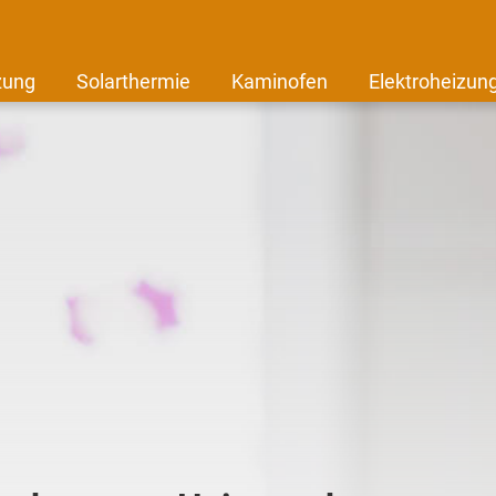
zung
Solarthermie
Kaminofen
Elektroheizun