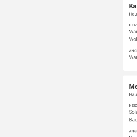
Ka
Hau
HEI
Wär
Woh
ANG
War
Me
Hau
HEI
Sol
Bad
ANG