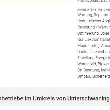
Photovoltaik, Dach,
ANGEBOTENE TÄTIGKE
Wartung, Reparatur
Hydraulischer Abgl
Reinigung / Wartu
Optimierung, Solars
Nur Elektroinstalla
Module, etc.), Au
Dachfenstereinbau
Erstellung Energie
Wärmebild, Blower-
Ort Beratung, Indiv
Umbau, Sicherheit
hbetriebe im Umkreis von Unterschwanin