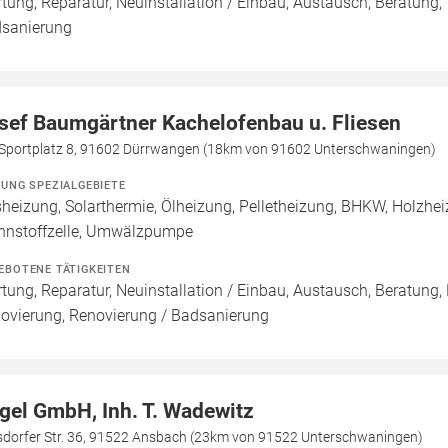
tung, Reparatur, Neuinstallation / Einbau, Austausch, Beratung,
sanierung
sef Baumgärtner Kachelofenbau u. Fliesen
Sportplatz 8, 91602 Dürrwangen (18km von 91602 Unterschwaningen)
ZUNG SPEZIALGEBIETE
heizung, Solarthermie, Ölheizung, Pelletheizung, BHKW, Holzhei
nnstoffzelle, Umwälzpumpe
EBOTENE TÄTIGKEITEN
tung, Reparatur, Neuinstallation / Einbau, Austausch, Beratung,
ovierung, Renovierung / Badsanierung
gel GmbH, Inh. T. Wadewitz
esdorfer Str. 36, 91522 Ansbach (23km von 91522 Unterschwaningen)