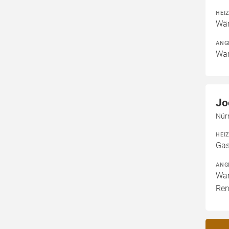
HEI
Wär
ANG
War
Jo
Nür
HEI
Gas
ANG
War
Ren