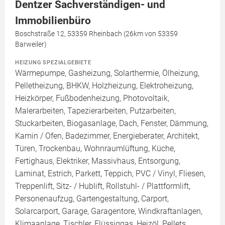
Dentzer Sachverständigen- und
Immobilienbüro
Boschstraße 12, 53359 Rheinbach (26km von 53359
Barweiler)
HEIZUNG SPEZIALGEBIETE
Wärmepumpe, Gasheizung, Solarthermie, Ölheizung,
Pelletheizung, BHKW, Holzheizung, Elektroheizung,
Heizkörper, Fußbodenheizung, Photovoltaik,
Malerarbeiten, Tapezierarbeiten, Putzarbeiten,
Stuckarbeiten, Biogasanlage, Dach, Fenster, Dämmung,
Kamin / Ofen, Badezimmer, Energieberater, Architekt,
Türen, Trockenbau, Wohnraumlüftung, Küche,
Fertighaus, Elektriker, Massivhaus, Entsorgung,
Laminat, Estrich, Parkett, Teppich, PVC / Vinyl, Fliesen,
Treppenlift, Sitz- / Hublift, Rollstuhl- / Plattformlift,
Personenaufzug, Gartengestaltung, Carport,
Solarcarport, Garage, Garagentore, Windkraftanlagen,
Klimaanlage, Tischler, Flüssiggas, Heizöl, Pellets,