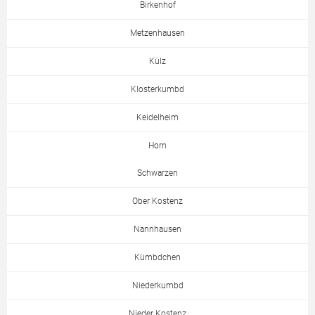
Birkenhof
Metzenhausen
Külz
Klosterkumbd
Keidelheim
Horn
Schwarzen
Ober Kostenz
Nannhausen
Kümbdchen
Niederkumbd
Nieder Kostenz