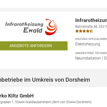
Infrarotheizu
Bahnstraße 38, 5527
HEIZUNG SPEZIALGEBI
Elektroheizung
ANGEBOTE ANFORDERN
ANGEBOTENE TÄTIGKE
Neuinstallation / 
hbetriebe im Umkreis von Dorsheim
rko Kiltz GmbH
rgraben 1, 55444 Waldlaubersheim (3km von 55444 Dorsheim)