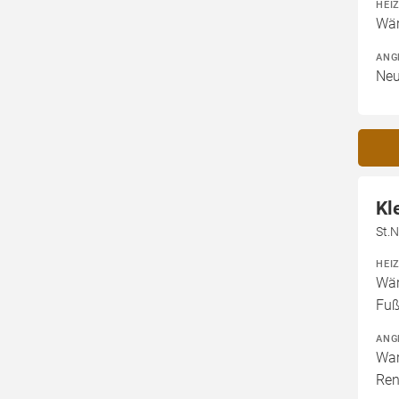
HEI
Wär
ANG
Neu
Kl
St.N
HEI
Wär
Fuß
ANG
War
Ren