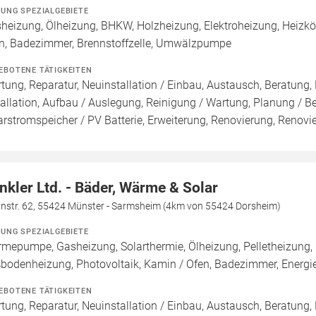
ZUNG SPEZIALGEBIETE
heizung, Ölheizung, BHKW, Holzheizung, Elektroheizung, Heizkö
n, Badezimmer, Brennstoffzelle, Umwälzpumpe
EBOTENE TÄTIGKEITEN
tung, Reparatur, Neuinstallation / Einbau, Austausch, Beratung,
tallation, Aufbau / Auslegung, Reinigung / Wartung, Planung / 
arstromspeicher / PV Batterie, Erweiterung, Renovierung, Renov
nkler Ltd. - Bäder, Wärme & Solar
instr. 62, 55424 Münster - Sarmsheim (4km von 55424 Dorsheim)
ZUNG SPEZIALGEBIETE
mepumpe, Gasheizung, Solarthermie, Ölheizung, Pelletheizung, 
bodenheizung, Photovoltaik, Kamin / Ofen, Badezimmer, Energi
EBOTENE TÄTIGKEITEN
tung, Reparatur, Neuinstallation / Einbau, Austausch, Beratung,