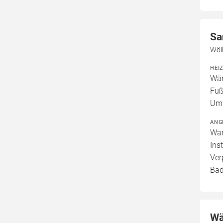
Sa
Wöl
HEI
Wär
Fuß
Umw
ANG
War
Ins
Ver
Bad
Wä