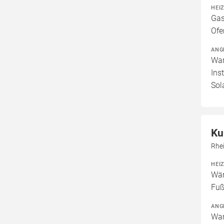
HEI
Gas
Ofe
ANG
War
Ins
Sol
Ku
Rhe
HEI
Wär
Fuß
ANG
War