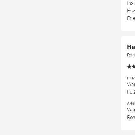
Ins
Erw
Ene
Ha
Ros
HEI
Wär
Fuß
ANG
War
Ren