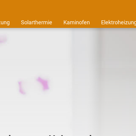
zung
Solarthermie
Kaminofen
Elektroheizun