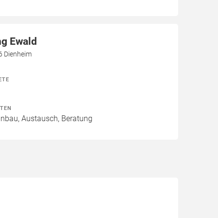
ng Ewald
6 Dienheim
ETE
ITEN
Einbau, Austausch, Beratung