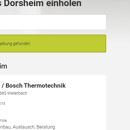
 Dorsheim einholen
mgebung gefunden
eim
/ Bosch Thermotechnik
7685 Weilerbach
ETE
ITEN
Einbau, Austausch, Beratung