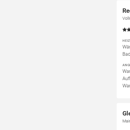
Re
Vol
HEI
Wär
Bad
ANG
War
Auf
War
Gl
Mai