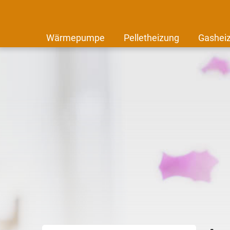
Wärmepumpe
Pelletheizung
Gashei