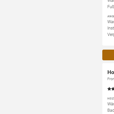
Wär
Fuß
ANG
War
Ins
Ver
Ho
Fro
HEI
Wär
Bad