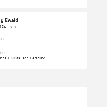
ng Ewald
6 Dienheim
ETE
ITEN
Einbau, Austausch, Beratung