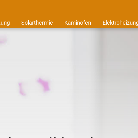
zung
Solarthermie
Kaminofen
Elektroheizun