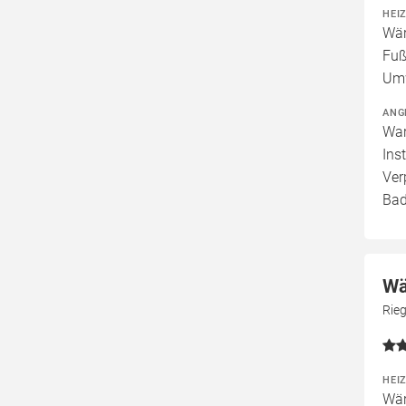
HEI
Wär
Fuß
Umw
ANG
War
Ins
Ver
Bad
Wä
Rie
HEI
Wär