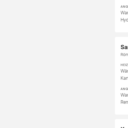
ANG
War
Hyd
Sa
Röm
HEI
Wär
Kam
ANG
War
Ren