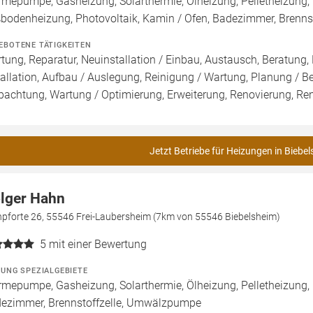
mepumpe, Gasheizung, Solarthermie, Ölheizung, Pelletheizung, 
bodenheizung, Photovoltaik, Kamin / Ofen, Badezimmer, Brenn
EBOTENE TÄTIGKEITEN
tung, Reparatur, Neuinstallation / Einbau, Austausch, Beratung,
tallation, Aufbau / Auslegung, Reinigung / Wartung, Planung / 
pachtung, Wartung / Optimierung, Erweiterung, Renovierung, Re
Jetzt Betriebe für Heizungen in Biebe
lger Hahn
npforte 26, 55546 Frei-Laubersheim (7km von 55546 Biebelsheim)
5
mit einer Bewertung
ZUNG SPEZIALGEBIETE
mepumpe, Gasheizung, Solarthermie, Ölheizung, Pelletheizung,
ezimmer, Brennstoffzelle, Umwälzpumpe