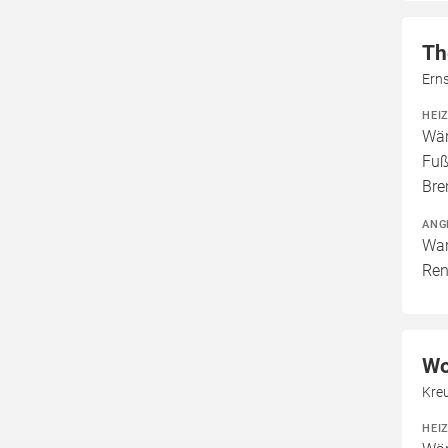
Th
Erns
HEI
Wär
Fuß
Bre
ANG
War
Ren
Wo
Kre
HEI