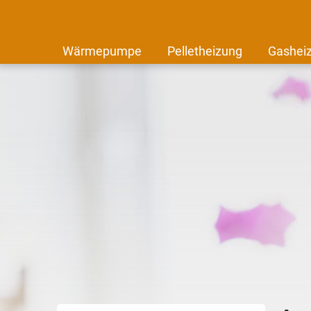
Wärmepumpe
Pelletheizung
Gashei