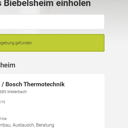
 Biebelsheim einholen
Umgebung gefunden
sheim
/ Bosch Thermotechnik
7685 Weilerbach
ETE
ITEN
Einbau, Austausch, Beratung