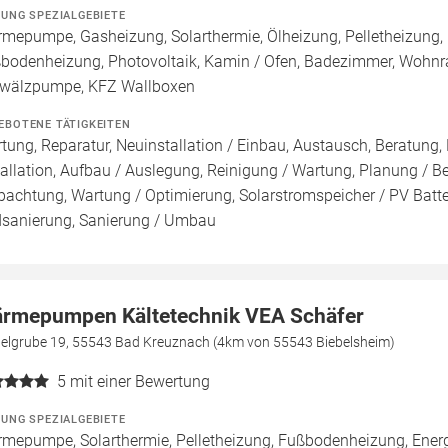
ZUNG SPEZIALGEBIETE
mepumpe, Gasheizung, Solarthermie, Ölheizung, Pelletheizung, 
bodenheizung, Photovoltaik, Kamin / Ofen, Badezimmer, Wohnraum
älzpumpe, KFZ Wallboxen
EBOTENE TÄTIGKEITEN
tung, Reparatur, Neuinstallation / Einbau, Austausch, Beratung,
tallation, Aufbau / Auslegung, Reinigung / Wartung, Planung / 
pachtung, Wartung / Optimierung, Solarstromspeicher / PV Batte
sanierung, Sanierung / Umbau
rmepumpen Kältetechnik VEA Schäfer
gelgrube 19, 55543 Bad Kreuznach (4km von 55543 Biebelsheim)
5
mit einer Bewertung
ZUNG SPEZIALGEBIETE
mepumpe, Solarthermie, Pelletheizung, Fußbodenheizung, Energ