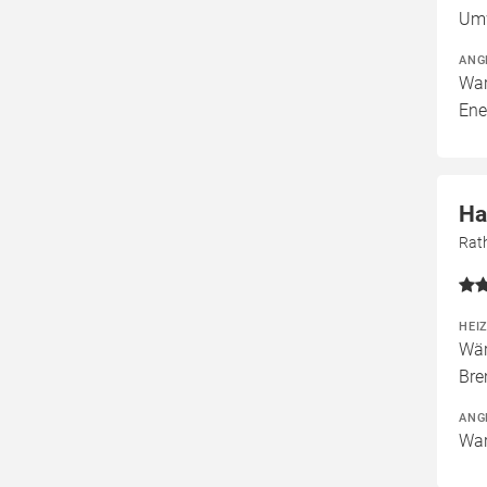
Um
ANG
War
Ene
Ha
Rat
HEI
Wär
Bre
ANG
War