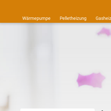
Wärmepumpe
Pelletheizung
Gashei