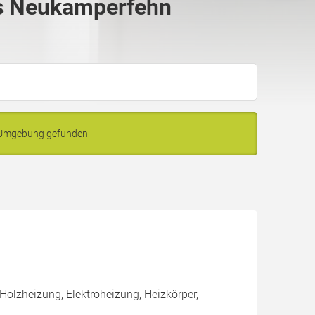
s Neukamperfehn
 Umgebung gefunden
olzheizung, Elektroheizung, Heizkörper,