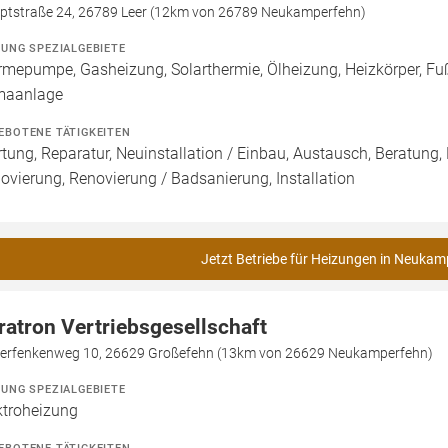
ptstraße 24, 26789 Leer (12km von 26789 Neukamperfehn)
ZUNG SPEZIALGEBIETE
mepumpe, Gasheizung, Solarthermie, Ölheizung, Heizkörper, 
maanlage
EBOTENE TÄTIGKEITEN
tung, Reparatur, Neuinstallation / Einbau, Austausch, Beratung,
ovierung, Renovierung / Badsanierung, Installation
Jetzt Betriebe für Heizungen in Neukam
ratron Vertriebsgesellschaft
terfenkenweg 10, 26629 Großefehn (13km von 26629 Neukamperfehn)
ZUNG SPEZIALGEBIETE
ktroheizung