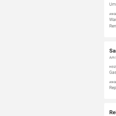
Um
ANG
War
Ren
Sa
Am 
HEI
Gas
ANG
Rep
Re