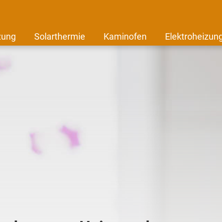
zung
Solarthermie
Kaminofen
Elektroheizun