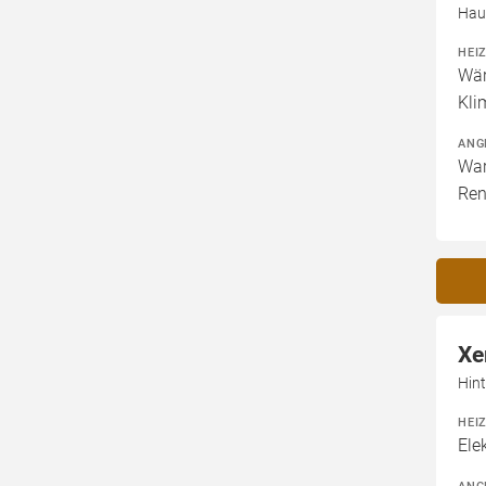
Hau
HEI
Wär
Kli
ANG
War
Ren
Xe
Hin
HEI
Ele