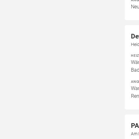
ANG
Neu
De
Hei
HEI
Wär
Bad
ANG
War
Ren
PA
Am 