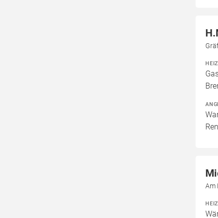
H.
Grä
HEI
Gas
Bre
ANG
War
Ren
Mi
Am 
HEI
Wär