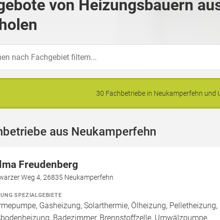
gebote von Heizungsbauern au
holen
30 Fachbetriebe in Neukamperfehn und
hbetriebe aus Neukamperfehn
lma Freudenberg
warzer Weg 4, 26835 Neukamperfehn
ZUNG SPEZIALGEBIETE
mepumpe, Gasheizung, Solarthermie, Ölheizung, Pelletheizung, H
bodenheizung, Badezimmer, Brennstoffzelle, Umwälzpumpe