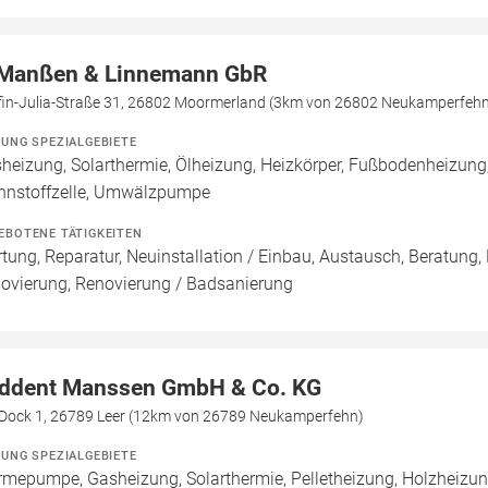
Manßen & Linnemann GbR
fin-Julia-Straße 31, 26802 Moormerland (3km von 26802 Neukamperfeh
ZUNG SPEZIALGEBIETE
heizung, Solarthermie, Ölheizung, Heizkörper, Fußbodenheizun
nnstoffzelle, Umwälzpumpe
EBOTENE TÄTIGKEITEN
tung, Reparatur, Neuinstallation / Einbau, Austausch, Beratung,
ovierung, Renovierung / Badsanierung
ddent Manssen GmbH & Co. KG
Dock 1, 26789 Leer (12km von 26789 Neukamperfehn)
ZUNG SPEZIALGEBIETE
mepumpe, Gasheizung, Solarthermie, Pelletheizung, Holzheizung