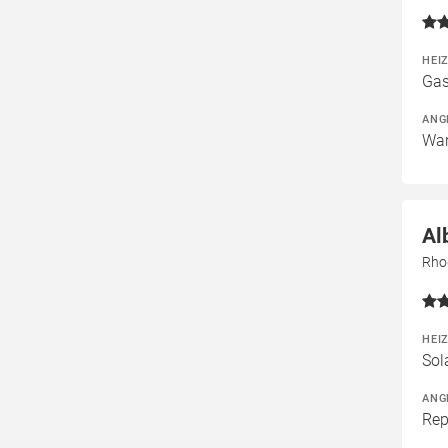
HEI
Gas
ANG
War
Al
Rho
HEI
Sol
ANG
Rep