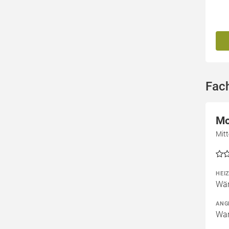
Fac
Mo
Mit
HEI
Wär
ANG
War