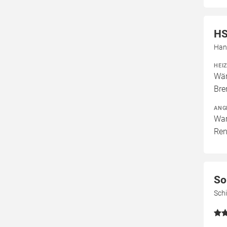
HS
Han
HEI
Wär
Bre
ANG
War
Ren
So
Sch