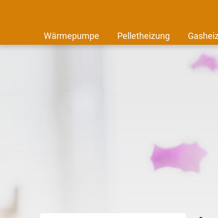
Wärmepumpe
Pelletheizung
Gashei