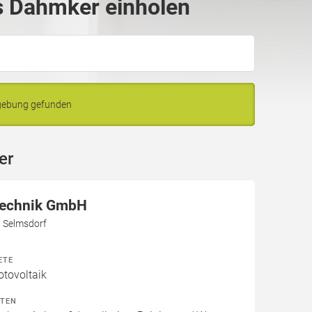
s Dahmker einholen
gebung gefunden
er
Technik GmbH
3 Selmsdorf
ETE
otovoltaik
ITEN