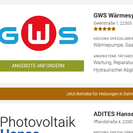
GWS Wärmes
Geierstraße 1, 2230
HEIZUNG SPEZIALGEBI
Wärmepumpe, Gas
ANGEBOTENE TÄTIGKE
Wartung, Reparatur
ANGEBOTE ANFORDERN
Hydraulischer Abg
Jetzt Betriebe für Heizungen in Dah
ADITES Hans
Ifflandstraße 4, 220
HEIZUNG SPEZIALGEBI