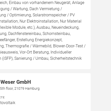
leich, Einbau von vorhandenem Neugerät, Anlage
inigung / Wartung, Dach Vermietung /
ng / Optimierung, Solarstromspeicher / PV
nstallation, Nur Elektroinstallation, Nur Material
Flexible Module, etc.), Ausbau, Neueindeckung,
ng, Dachfenstereinbau, Schornsteinbau,
efänger, Erstellung Energiekonzept,
ng, Thermografie / Wärmebild, Blower-Door-Test /
gieausweis, Vor-Ort Beratung, Individueller
 (iSFP), Sanierung / Umbau, Sicherheitstechnik
-Weser GmbH
h, 5th floor, 21079 Hamburg
ETE
ovoltaik