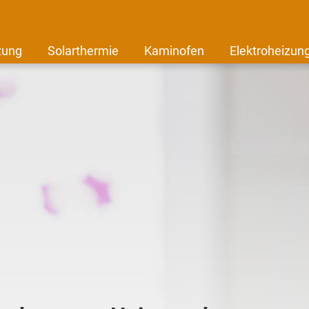
zung
Solarthermie
Kaminofen
Elektroheizun