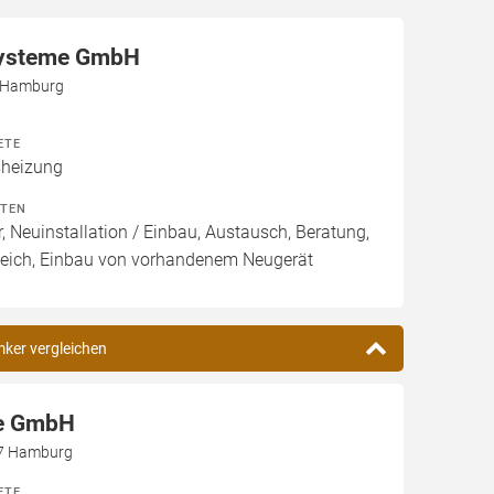
ysteme GmbH
5 Hamburg
ETE
heizung
ITEN
, Neuinstallation / Einbau, Austausch, Beratung,
leich, Einbau von vorhandenem Neugerät
mker vergleichen
e GmbH
87 Hamburg
ETE