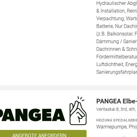
Hydraulischer Abg
& Installation, Re
Verpachtung, Wartu
Batterie, Nur Dachi
(z.B. Balkonsolar, 
Dämmung / Sanieru
Dachrinnen & Schne
Fördermittelberatu
Luftdichtheit, Ener
Sanierungsfahrplan
PANGEA Elbe
Veritaskai 8, 3rd, 4t
HEIZUNG SPEZIALGEBI
Wärmepumpe, Phot
ANGEBOTE ANFORDERN