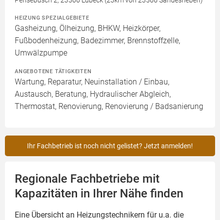
Pensebusch 2, 23566 Lübeck (23km von 23566 Sandesneben)
HEIZUNG SPEZIALGEBIETE
Gasheizung, Ölheizung, BHKW, Heizkörper,
Fußbodenheizung, Badezimmer, Brennstoffzelle,
Umwälzpumpe
ANGEBOTENE TÄTIGKEITEN
Wartung, Reparatur, Neuinstallation / Einbau,
Austausch, Beratung, Hydraulischer Abgleich,
Thermostat, Renovierung, Renovierung / Badsanierung
Ihr Fachbetrieb ist noch nicht gelistet? Jetzt anmelden!
Regionale Fachbetriebe mit
Kapazitäten in Ihrer Nähe finden
Eine Übersicht an Heizungstechnikern für u.a. die