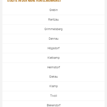
STÄDTE IN DER NÄHE VON ELMENHORST
Grebin
Rantzau
Grimmelsberg
Dannau
Högsdorf
Kletkamp
Helmstorf
Giekau
Klamp
Tivoli
Blekendorf