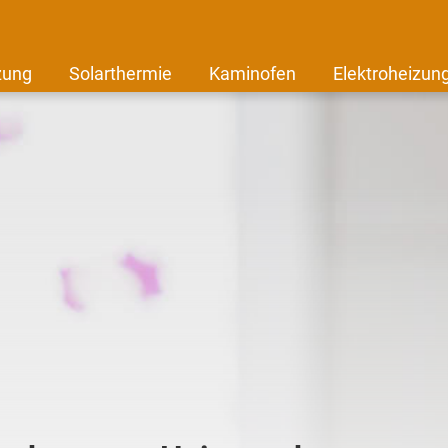
zung
Solarthermie
Kaminofen
Elektroheizun