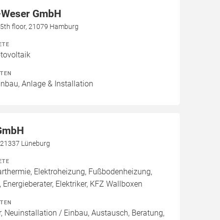
-Weser GmbH
h, 5th floor, 21079 Hamburg
ETE
ovoltaik
ITEN
inbau, Anlage & Installation
 GmbH
, 21337 Lüneburg
ETE
thermie, Elektroheizung, Fußbodenheizung,
 Energieberater, Elektriker, KFZ Wallboxen
ITEN
, Neuinstallation / Einbau, Austausch, Beratung,