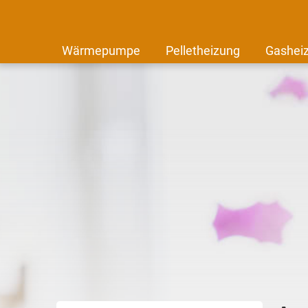
Wärmepumpe
Pelletheizung
Gashei