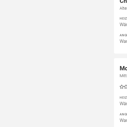
Ch
Alt
HEI
Wär
ANG
War
Mo
Mitt
HEI
Wär
ANG
War