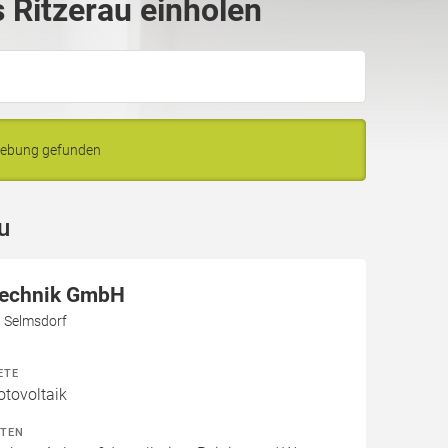
Ritzerau einholen
gebung gefunden
u
Technik GmbH
3 Selmsdorf
ETE
otovoltaik
ITEN