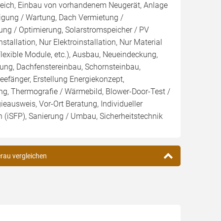
leich, Einbau von vorhandenem Neugerät, Anlage
inigung / Wartung, Dach Vermietung /
ng / Optimierung, Solarstromspeicher / PV
nstallation, Nur Elektroinstallation, Nur Material
Flexible Module, etc.), Ausbau, Neueindeckung,
ng, Dachfenstereinbau, Schornsteinbau,
efänger, Erstellung Energiekonzept,
ng, Thermografie / Wärmebild, Blower-Door-Test /
gieausweis, Vor-Ort Beratung, Individueller
 (iSFP), Sanierung / Umbau, Sicherheitstechnik
erau vergleichen