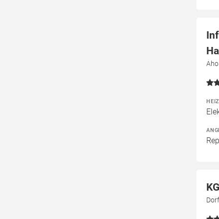
In
Ha
Aho
HEI
Ele
ANG
Rep
KG
Dorf