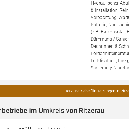
Hydraulischer Abg
& Installation, Re
Verpachtung, Wartu
Batterie, Nur Dachi
(z.B. Balkonsolar, 
Dämmung / Sanieru
Dachrinnen & Schne
Fördermittelberatu
Luftdichtheit, Ener
Sanierungsfahrplan
Jetzt Betriebe für Heizungen in Ritz
betriebe im Umkreis von Ritzerau