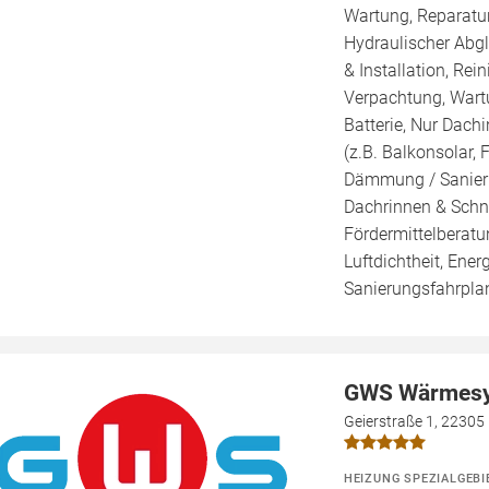
Wartung, Reparatur
Hydraulischer Abg
& Installation, Re
Verpachtung, Wartu
Batterie, Nur Dachi
(z.B. Balkonsolar, 
Dämmung / Sanieru
Dachrinnen & Schne
Fördermittelberatu
Luftdichtheit, Ener
Sanierungsfahrplan
GWS Wärmes
Geierstraße 1, 2230
HEIZUNG SPEZIALGEBI