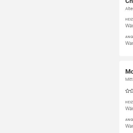
Ch
Alt
HEI
Wär
ANG
War
Mo
Mitt
HEI
Wär
ANG
War