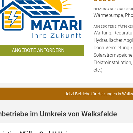
HEIZUNG SPEZIALGEBI
Wärmepumpe, Phot
ANGEBOTENE TÄTIGKE
Wartung, Reparatur
Hydraulischer Abgl
Dach Vermietung /
ANGEBOTE ANFORDERN
Solarstromspeicher 
Elektroinstallation
etc.)
Jetzt Betriebe für Heizungen in Walks
hbetriebe im Umkreis von Walksfelde