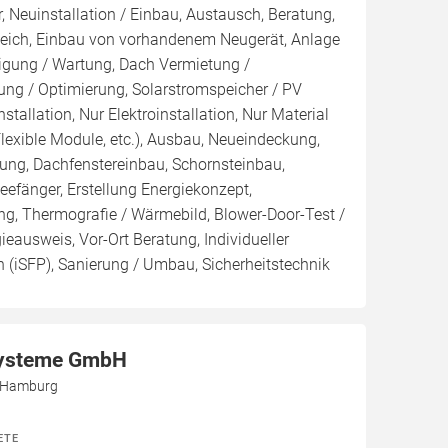
, Neuinstallation / Einbau, Austausch, Beratung,
leich, Einbau von vorhandenem Neugerät, Anlage
inigung / Wartung, Dach Vermietung /
ng / Optimierung, Solarstromspeicher / PV
nstallation, Nur Elektroinstallation, Nur Material
Flexible Module, etc.), Ausbau, Neueindeckung,
ng, Dachfenstereinbau, Schornsteinbau,
efänger, Erstellung Energiekonzept,
ng, Thermografie / Wärmebild, Blower-Door-Test /
gieausweis, Vor-Ort Beratung, Individueller
 (iSFP), Sanierung / Umbau, Sicherheitstechnik
ysteme GmbH
5 Hamburg
ETE