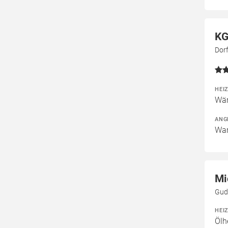
KG
Dorf
HEI
Wär
ANG
War
Mi
Gud
HEI
Ölh