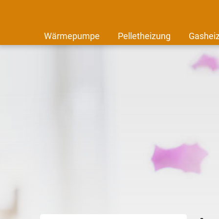
Wärmepumpe
Pelletheizung
Gashei