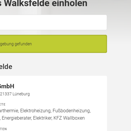
 Walksfelde einholen
Umgebung gefunden
elde
 GmbH
, 21337 Lüneburg
ETE
thermie, Elektroheizung, Fußbodenheizung,
 Energieberater, Elektriker, KFZ Wallboxen
ITEN