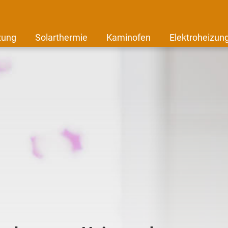
zung
Solarthermie
Kaminofen
Elektroheizun