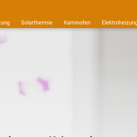
zung
Solarthermie
Kaminofen
Elektroheizun