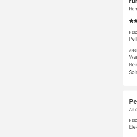
ru
Ham
HEI
Pel
ANG
War
Rei
Sol
Pe
An 
HEI
Ele