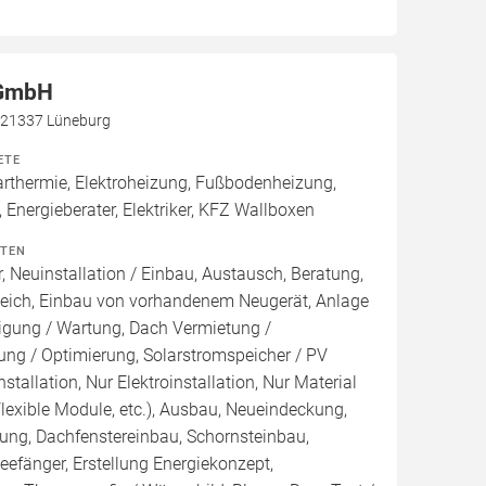
 GmbH
, 21337 Lüneburg
ETE
thermie, Elektroheizung, Fußbodenheizung,
 Energieberater, Elektriker, KFZ Wallboxen
ITEN
, Neuinstallation / Einbau, Austausch, Beratung,
leich, Einbau von vorhandenem Neugerät, Anlage
inigung / Wartung, Dach Vermietung /
ng / Optimierung, Solarstromspeicher / PV
nstallation, Nur Elektroinstallation, Nur Material
Flexible Module, etc.), Ausbau, Neueindeckung,
ng, Dachfenstereinbau, Schornsteinbau,
efänger, Erstellung Energiekonzept,