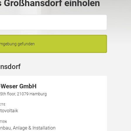
 Großhansdorf einholen
 Umgebung gefunden
ansdorf
-Weser GmbH
h, 5th floor, 21079 Hamburg
ETE
ovoltaik
ITEN
inbau, Anlage & Installation