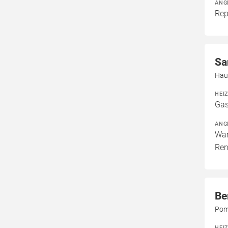
ANG
Rep
Sa
Hau
HEI
Gas
ANG
War
Ren
Be
Pom
HEI