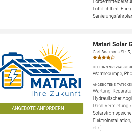
Fördermittelberatu
Luftdichtheit, Ener
Sanierungsfahrplan
Matari Solar
Carl-Backhaus-Str. 5
HEIZUNG SPEZIALGEBI
Wärmepumpe, Phot
ANGEBOTENE TÄTIGKE
Wartung, Reparatur
Hydraulischer Abgl
Dach Vermietung /
ANGEBOTE ANFORDERN
Solarstromspeicher 
Elektroinstallation
etc.)