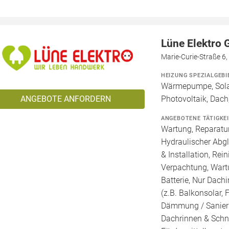
Lüne Elektro
Marie-Curie-Straße 6
HEIZUNG SPEZIALGEBI
Wärmepumpe, Solar
ANGEBOTE ANFORDERN
Photovoltaik, Dach,
ANGEBOTENE TÄTIGKE
Wartung, Reparatur
Hydraulischer Abg
& Installation, Re
Verpachtung, Wartu
Batterie, Nur Dachi
(z.B. Balkonsolar, 
Dämmung / Sanieru
Dachrinnen & Schne