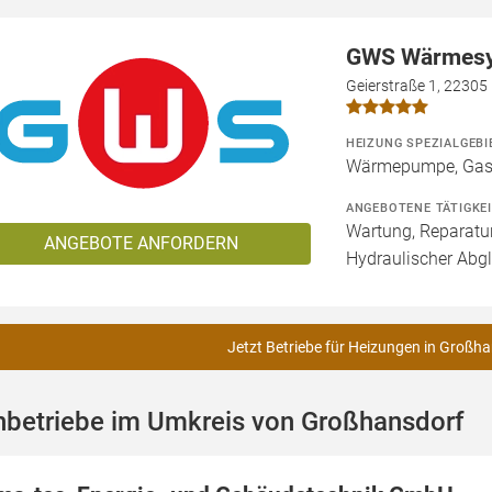
GWS Wärmes
Geierstraße 1, 2230
HEIZUNG SPEZIALGEBI
Wärmepumpe, Gas
ANGEBOTENE TÄTIGKE
Wartung, Reparatur
ANGEBOTE ANFORDERN
Hydraulischer Abg
Jetzt Betriebe für Heizungen in Großha
hbetriebe im Umkreis von Großhansdorf