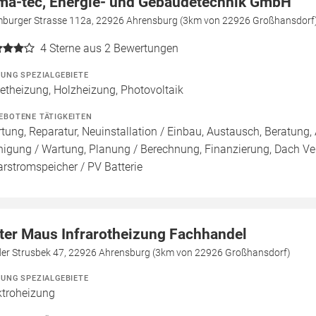
ma-tec, Energie- und Gebäudetechnik GmbH
burger Strasse 112a, 22926 Ahrensburg (3km von 22926 Großhansdorf
4
Sterne aus 2 Bewertungen
ZUNG SPEZIALGEBIETE
letheizung, Holzheizung, Photovoltaik
EBOTENE TÄTIGKEITEN
tung, Reparatur, Neuinstallation / Einbau, Austausch, Beratung, 
nigung / Wartung, Planung / Berechnung, Finanzierung, Dach Ve
arstromspeicher / PV Batterie
ter Maus Infrarotheizung Fachhandel
der Strusbek 47, 22926 Ahrensburg (3km von 22926 Großhansdorf)
ZUNG SPEZIALGEBIETE
ktroheizung