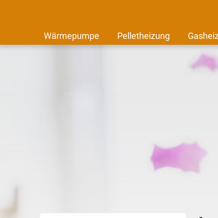
Wärmepumpe
Pelletheizung
Gashei