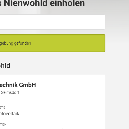
 Nienwohld einholen
mgebung gefunden
ohld
Technik GmbH
3 Selmsdorf
ETE
otovoltaik
ITEN