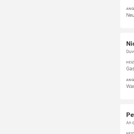
ANG
Neu
Ni
Duv
HEI
Gas
ANG
War
Pe
An 
HEI