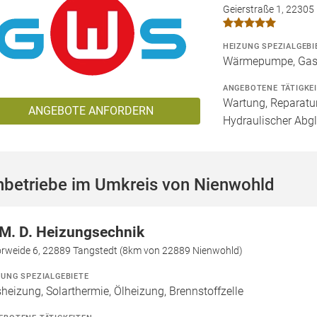
Geierstraße 1, 2230
HEIZUNG SPEZIALGEBI
Wärmepumpe, Gas
ANGEBOTENE TÄTIGKE
Wartung, Reparatur
ANGEBOTE ANFORDERN
Hydraulischer Abg
hbetriebe im Umkreis von Nienwohld
 M. D. Heizungsechnik
rweide 6, 22889 Tangstedt (8km von 22889 Nienwohld)
ZUNG SPEZIALGEBIETE
heizung, Solarthermie, Ölheizung, Brennstoffzelle