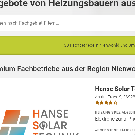
gebote von Heizungsbauern aus
30 Fachbetriebe in Nienwohld und U
mium Fachbetriebe aus der Region Nienw
Hanse Solar 
An der Trave 9, 2392
HEIZUNG SPEZIALGEBI
Elektroheizung, Ph
ANGEBOTENE TÄTIGKE