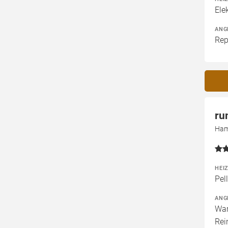
Ele
ANG
Rep
ru
Ham
HEI
Pel
ANG
War
Rei