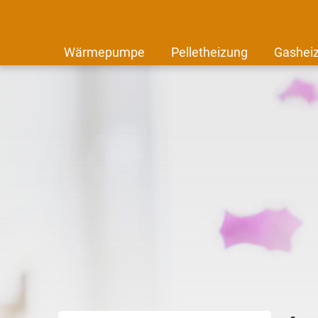
Wärmepumpe
Pelletheizung
Gashei