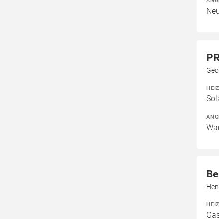
ANG
Neu
PR
Geo
HEI
Sol
ANG
War
Be
Hen
HEI
Gas