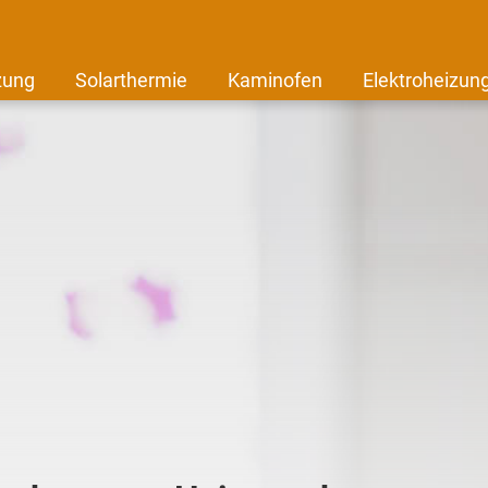
zung
Solarthermie
Kaminofen
Elektroheizun