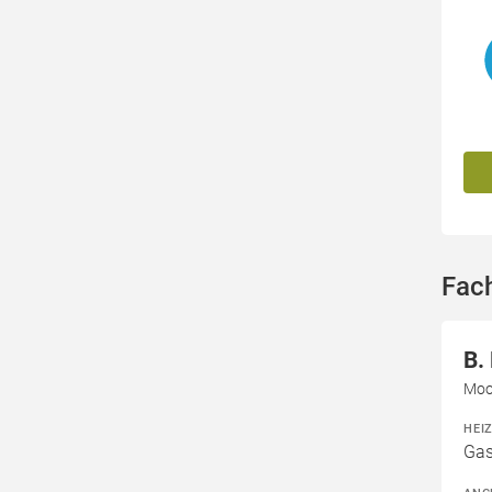
Fac
B.
Moo
HEI
Gas