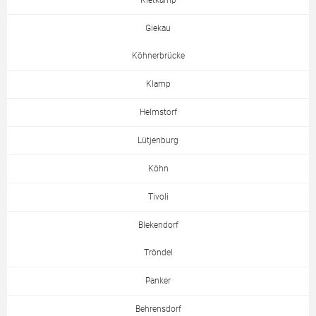
Kletkamp
Giekau
Köhnerbrücke
Klamp
Helmstorf
Lütjenburg
Köhn
Tivoli
Blekendorf
Tröndel
Panker
Behrensdorf