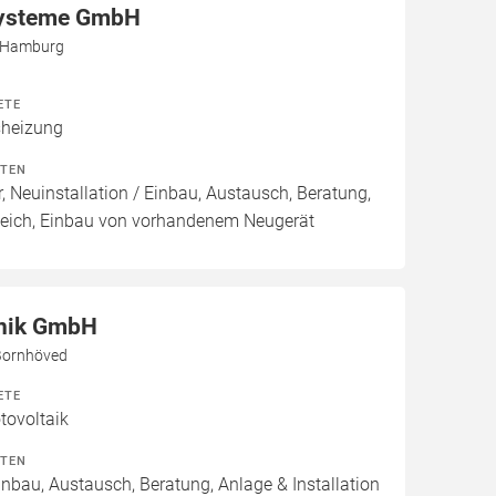
ysteme GmbH
5 Hamburg
ETE
heizung
ITEN
, Neuinstallation / Einbau, Austausch, Beratung,
leich, Einbau von vorhandenem Neugerät
nik GmbH
Bornhöved
ETE
ovoltaik
ITEN
inbau, Austausch, Beratung, Anlage & Installation