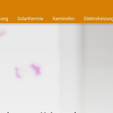
zung
Solarthermie
Kaminofen
Elektroheizun