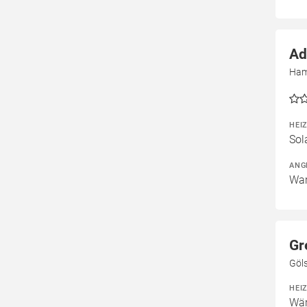
Ad
Ham
HEI
Sol
ANG
War
Gr
Göls
HEI
Wär