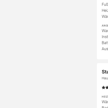
Fuß
Hei
Wä
ANG
War
Ins
Bat
Aus
St
Hau
HEI
Wär
Bad