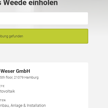
s Weede einholen
ebung gefunden
-Weser GmbH
h, 5th floor, 21079 Hamburg
ETE
ovoltaik
ITEN
inbau, Anlage & Installation