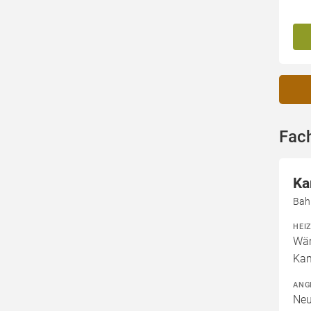
Fac
Ka
Bah
HEI
Wär
Kam
ANG
Neu