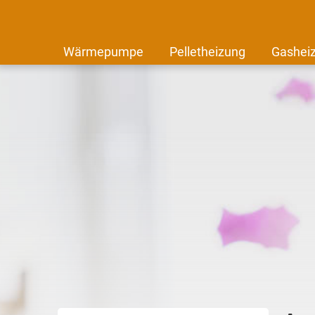
Wärmepumpe
Pelletheizung
Gashei