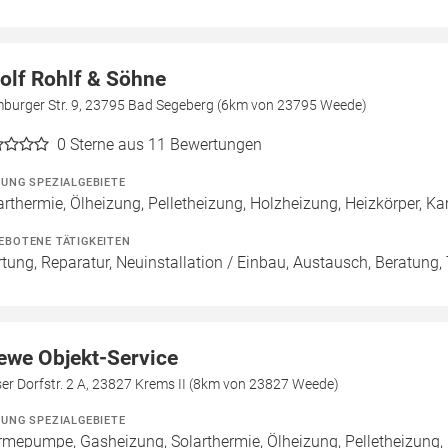
olf Rohlf & Söhne
burger Str. 9, 23795 Bad Segeberg (6km von 23795 Weede)
0
Sterne aus 11 Bewertungen
ZUNG SPEZIALGEBIETE
arthermie, Ölheizung, Pelletheizung, Holzheizung, Heizkörper, K
EBOTENE TÄTIGKEITEN
tung, Reparatur, Neuinstallation / Einbau, Austausch, Beratung
ewe Objekt-Service
er Dorfstr. 2 A, 23827 Krems II (8km von 23827 Weede)
ZUNG SPEZIALGEBIETE
mepumpe, Gasheizung, Solarthermie, Ölheizung, Pelletheizung, 