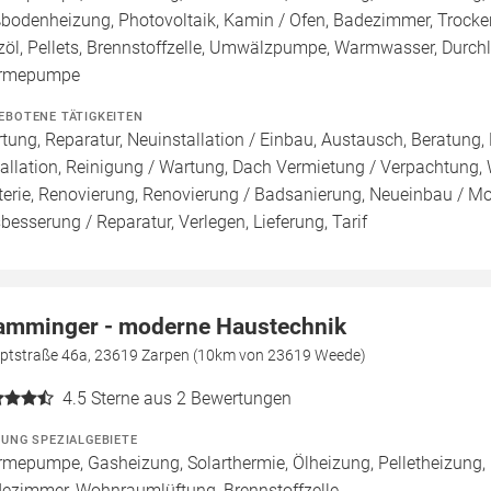
bodenheizung, Photovoltaik, Kamin / Ofen, Badezimmer, Trocke
zöl, Pellets, Brennstoffzelle, Umwälzpumpe, Warmwasser, Durchl
rmepumpe
EBOTENE TÄTIGKEITEN
tung, Reparatur, Neuinstallation / Einbau, Austausch, Beratung,
tallation, Reinigung / Wartung, Dach Vermietung / Verpachtung,
terie, Renovierung, Renovierung / Badsanierung, Neueinbau / M
besserung / Reparatur, Verlegen, Lieferung, Tarif
amminger - moderne Haustechnik
ptstraße 46a, 23619 Zarpen (10km von 23619 Weede)
4.5
Sterne aus 2 Bewertungen
ZUNG SPEZIALGEBIETE
mepumpe, Gasheizung, Solarthermie, Ölheizung, Pelletheizung, 
ezimmer, Wohnraumlüftung, Brennstoffzelle